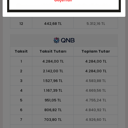
10
518,36 TL
5.183,64 TL
11
475,13 TL
5.226,48 TL
12
442,68 TL
5.312,16 TL
Taksit
Taksit Tutarı
Toplam Tutar
1
4.284,00 TL
4.284,00 TL
2
2.142,00 TL
4.284,00 TL
3
1.527,96 TL
4.583,88 TL
4
1.167,39 TL
4.669,56 TL
5
951,05 TL
4.755,24 TL
6
806,82 TL
4.840,92 TL
7
703,80 TL
4.926,60 TL