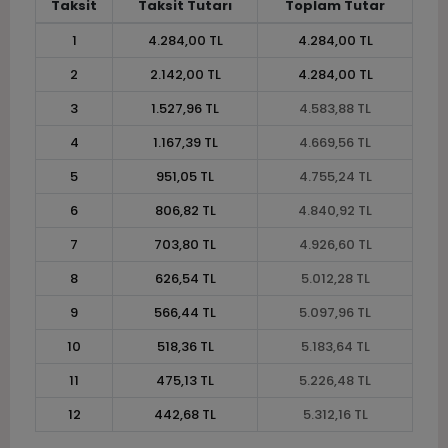
Taksit
Taksit Tutarı
Toplam Tutar
1
4.284,00 TL
4.284,00 TL
2
2.142,00 TL
4.284,00 TL
3
1.527,96 TL
4.583,88 TL
4
1.167,39 TL
4.669,56 TL
5
951,05 TL
4.755,24 TL
6
806,82 TL
4.840,92 TL
7
703,80 TL
4.926,60 TL
8
626,54 TL
5.012,28 TL
9
566,44 TL
5.097,96 TL
10
518,36 TL
5.183,64 TL
11
475,13 TL
5.226,48 TL
12
442,68 TL
5.312,16 TL