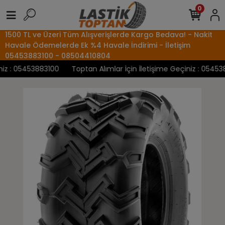
0
1500 TL ve Üzeri Tüm Alışverişlerde Kargo Bedava! - Nakit
Havale Ödemelerde Ek %4 Havale İndirimi - İletişim
05453883100 - 08504410804
z : 05453883100
Toptan Alımlar İçin İletişime Geçiniz : 0545388