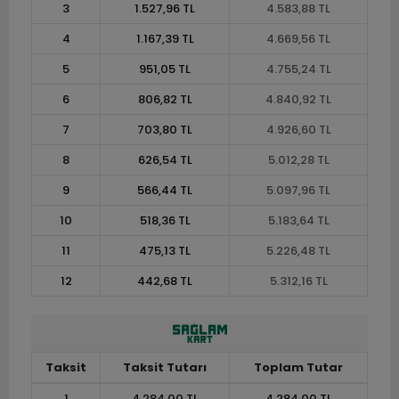
3
1.527,96 TL
4.583,88 TL
4
1.167,39 TL
4.669,56 TL
5
951,05 TL
4.755,24 TL
6
806,82 TL
4.840,92 TL
7
703,80 TL
4.926,60 TL
8
626,54 TL
5.012,28 TL
9
566,44 TL
5.097,96 TL
10
518,36 TL
5.183,64 TL
11
475,13 TL
5.226,48 TL
12
442,68 TL
5.312,16 TL
Taksit
Taksit Tutarı
Toplam Tutar
1
4.284,00 TL
4.284,00 TL