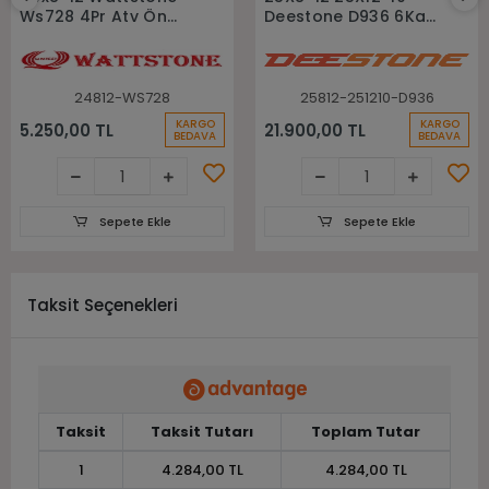
Ws728 4Pr Atv Ön
Deestone D936 6Kat
Lastiği
Atv Utv Takım Atv
Lastiği
24812-WS728
25812-251210-D936
KARGO
KARGO
5.250,00 TL
21.900,00 TL
BEDAVA
BEDAVA
Sepete Ekle
Sepete Ekle
Taksit Seçenekleri
Taksit
Taksit Tutarı
Toplam Tutar
1
4.284,00 TL
4.284,00 TL