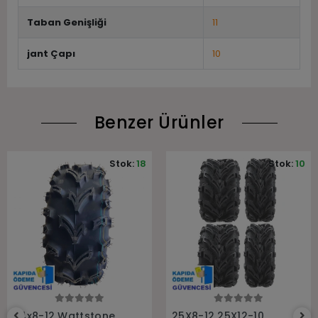
Taban Genişliği
11
jant Çapı
10
Benzer Ürünler
Stok:
18
Stok:
10
Sepete Ekle
Sepete Ekle
24x8-12 Wattstone
25X8-12 25X12-10