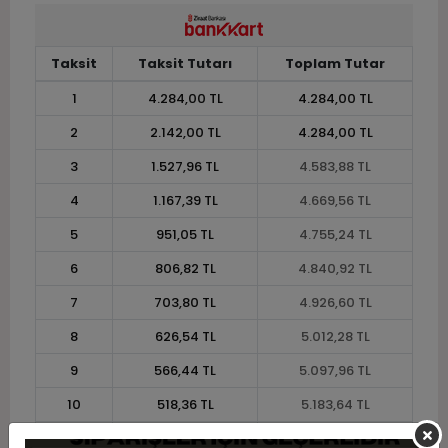
Taksit
Taksit Tutarı
Toplam Tutar
1
4.284,00 TL
4.284,00 TL
2
2.142,00 TL
4.284,00 TL
3
1.527,96 TL
4.583,88 TL
4
1.167,39 TL
4.669,56 TL
5
951,05 TL
4.755,24 TL
6
806,82 TL
4.840,92 TL
7
703,80 TL
4.926,60 TL
8
626,54 TL
5.012,28 TL
9
566,44 TL
5.097,96 TL
10
518,36 TL
5.183,64 TL
11
475,13 TL
5.226,48 TL