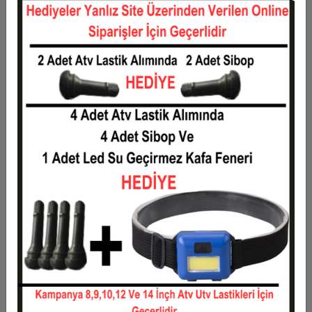
12
442,68 TL
5.312,16 TL
Taksit
Taksit Tutarı
Toplam Tutar
1
4.284,00 TL
4.284,00 TL
2
2.142,00 TL
4.284,00 TL
3
1.527,96 TL
4.583,88 TL
4
1.167,39 TL
4.669,56 TL
5
951,05 TL
4.755,24 TL
6
806,82 TL
4.840,92 TL
7
703,80 TL
4.926,60 TL
8
626,54 TL
5.012,28 TL
9
566,44 TL
5.097,96 TL