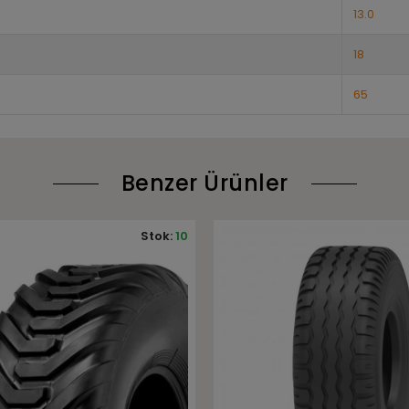
13.0
18
65
Benzer Ürünler
Stok:
10
Stok