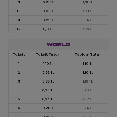
9
0,15 TL
1,31 TL
10
0,13 TL
1,33 TL
11
0,12 TL
1,34 TL
12
0,11 TL
1,36 TL
Taksit
Taksit Tutarı
Toplam Tutar
1
1,10 TL
1,10 TL
2
0,55 TL
1,10 TL
3
0,39 TL
1,18 TL
4
0,30 TL
1,20 TL
5
0,24 TL
1,22 TL
6
0,21 TL
1,24 TL
7
0,18 TL
1,27 TL