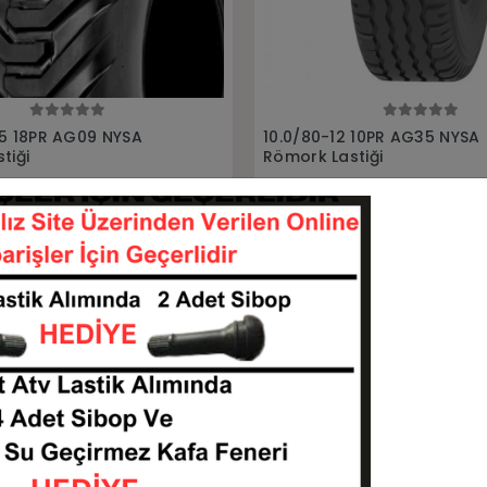
Tükendi
Sepete Ekle
Stokta Yok
 10PR AG35 NYSA
550/45-22.5 Alliance 159A8
tiği
Römork Lastiği
1008012-LNYS001
55045225-L954ALLIA
KARGO
 TL
BEDAVA
Stokta Yok
Sepete Ekle