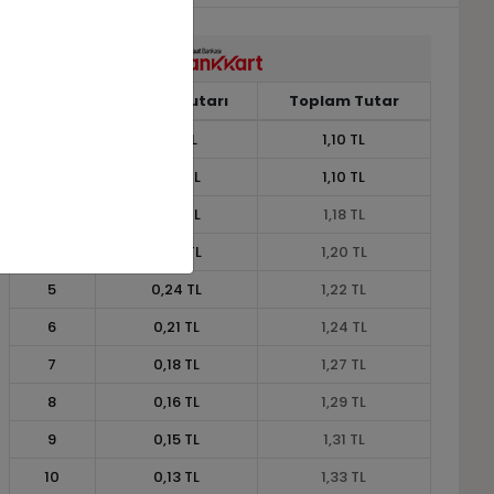
Taksit
Taksit Tutarı
Toplam Tutar
1
1,10 TL
1,10 TL
2
0,55 TL
1,10 TL
3
0,39 TL
1,18 TL
4
0,30 TL
1,20 TL
5
0,24 TL
1,22 TL
6
0,21 TL
1,24 TL
7
0,18 TL
1,27 TL
8
0,16 TL
1,29 TL
9
0,15 TL
1,31 TL
10
0,13 TL
1,33 TL