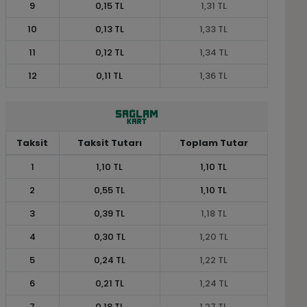
9
0,15 TL
1,31 TL
10
0,13 TL
1,33 TL
11
0,12 TL
1,34 TL
12
0,11 TL
1,36 TL
Taksit
Taksit Tutarı
Toplam Tutar
1
1,10 TL
1,10 TL
2
0,55 TL
1,10 TL
3
0,39 TL
1,18 TL
4
0,30 TL
1,20 TL
5
0,24 TL
1,22 TL
6
0,21 TL
1,24 TL
7
0,18 TL
1,27 TL