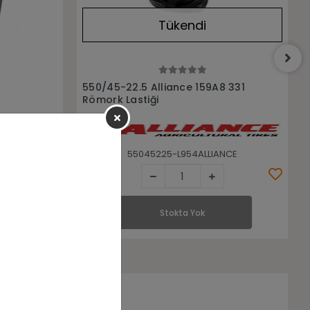
Tükendi
Stokta Yok
 331
400/60-15.5 Alliance 14 Pr Farm
Pro 327 Radyal Römork Lastiği
NCE
40060155-L116ALLIANCE
Stokta Yok