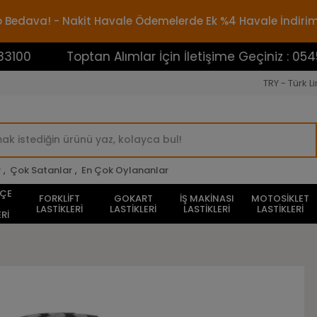
rgo Bedava! - Nakit Havale Ödemelerde Ek %4 Havale İndiri
Toptan Alımlar İçin İletişime Geçiniz : 0545388310
TRY - Türk Li
r
,
Çok Satanlar
,
En Çok Oylananlar
HÇE
FORKLİFT
GOKART
İŞ MAKİNASI
MOTOSİKLET
LASTİKLERİ
LASTİKLERİ
LASTİKLERİ
LASTİKLERİ
Rİ