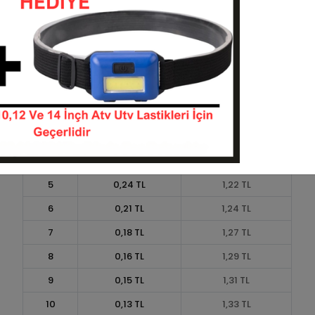
Taksit
Taksit Tutarı
Toplam Tutar
1
1,10 TL
1,10 TL
2
0,55 TL
1,10 TL
3
0,39 TL
1,18 TL
4
0,30 TL
1,20 TL
5
0,24 TL
1,22 TL
6
0,21 TL
1,24 TL
7
0,18 TL
1,27 TL
8
0,16 TL
1,29 TL
9
0,15 TL
1,31 TL
10
0,13 TL
1,33 TL