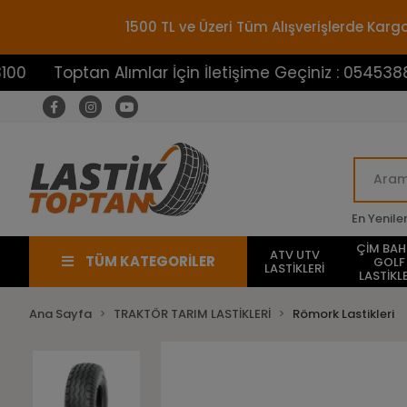
1500 TL ve Üzeri Tüm Alışverişlerde Ka
optan Alımlar İçin İletişime Geçiniz : 05453883100
En Yenile
ÇİM BA
ATV UTV
TÜM KATEGORİLER
GOLF
LASTİKLERİ
LASTİKLE
Ana Sayfa
TRAKTÖR TARIM LASTİKLERİ
Römork Lastikleri