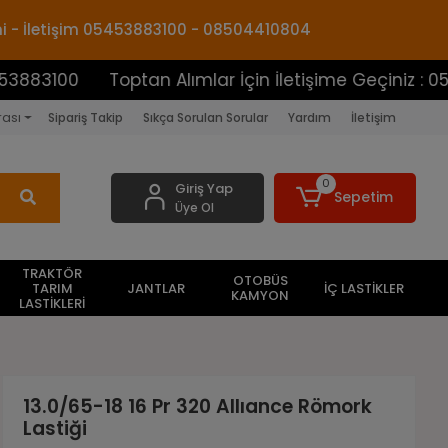
mi - İletişim 05453883100 - 08504410804
0
Toptan Alımlar İçin İletişime Geçiniz : 05453883
rası
Sipariş Takip
Sıkça Sorulan Sorular
Yardım
İletişim
0
Giriş Yap
Sepetim
Üye Ol
TRAKTÖR
OTOBÜS
TARIM
JANTLAR
İÇ LASTİKLER
KAMYON
LASTİKLERİ
13.0/65-18 16 Pr 320 Allıance Römork
Lastiği