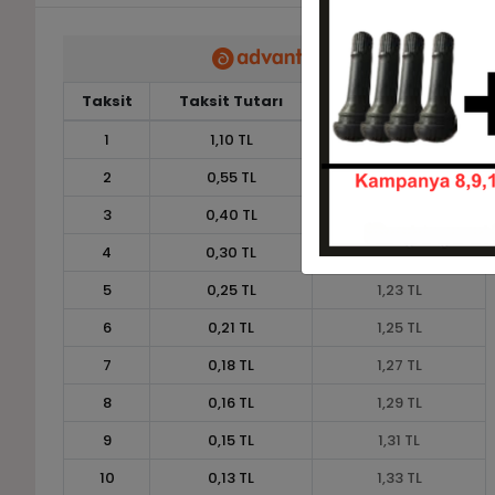
Taksit
Taksit Tutarı
Toplam Tutar
1
1,10 TL
1,10 TL
2
0,55 TL
1,10 TL
3
0,40 TL
1,19 TL
4
0,30 TL
1,21 TL
5
0,25 TL
1,23 TL
6
0,21 TL
1,25 TL
7
0,18 TL
1,27 TL
8
0,16 TL
1,29 TL
9
0,15 TL
1,31 TL
10
0,13 TL
1,33 TL