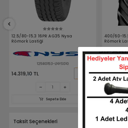
Sepete Ekle
400/60-15.5 18PR AG09 NYSA
10.0/80-12
Römork Lastiği
Römork Las
40060155-LNYS003
KARGO
17.170,85 TL
8.256,05
BEDAVA
Sepete Ekle
Taksit Seçenekleri