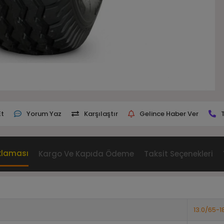
Et
Yorum Yaz
Karşılaştır
Gelince Haber Ver
klaması
Kargo Ve Kapıda Ödeme
Taksit Seçenekleri
13.0/65-1