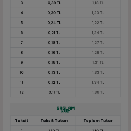
3
0,39 TL
1,18 TL
4
0,30 TL
1,20 TL
5
0,24 TL
1,22 TL
6
0,21 TL
1,24 TL
7
0,18 TL
1,27 TL
8
0,16 TL
1,29 TL
9
0,15 TL
1,31 TL
10
0,13 TL
1,33 TL
11
0,12 TL
1,34 TL
12
0,11 TL
1,36 TL
Taksit
Taksit Tutarı
Toplam Tutar
1
1,10 TL
1,10 TL