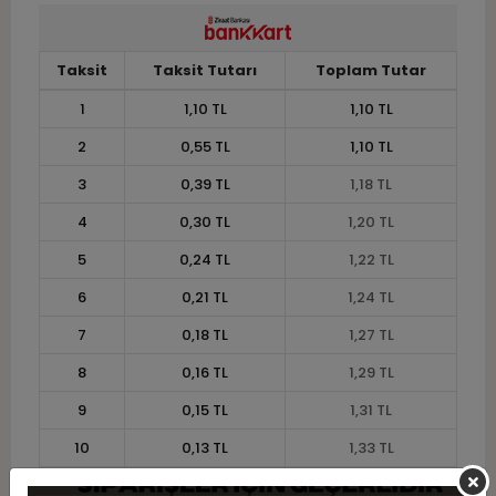
Taksit
Taksit Tutarı
Toplam Tutar
1
1,10 TL
1,10 TL
2
0,55 TL
1,10 TL
3
0,39 TL
1,18 TL
4
0,30 TL
1,20 TL
5
0,24 TL
1,22 TL
6
0,21 TL
1,24 TL
7
0,18 TL
1,27 TL
8
0,16 TL
1,29 TL
9
0,15 TL
1,31 TL
10
0,13 TL
1,33 TL
11
0,12 TL
1,34 TL