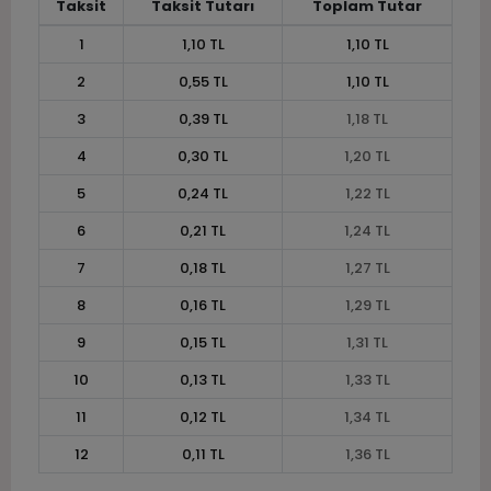
Taksit
Taksit Tutarı
Toplam Tutar
1
1,10 TL
1,10 TL
2
0,55 TL
1,10 TL
3
0,39 TL
1,18 TL
4
0,30 TL
1,20 TL
5
0,24 TL
1,22 TL
6
0,21 TL
1,24 TL
7
0,18 TL
1,27 TL
8
0,16 TL
1,29 TL
9
0,15 TL
1,31 TL
10
0,13 TL
1,33 TL
11
0,12 TL
1,34 TL
12
0,11 TL
1,36 TL