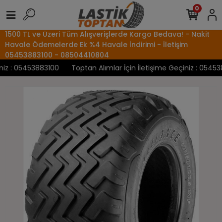
0
1500 TL ve Üzeri Tüm Alışverişlerde Kargo Bedava! - Nakit
Havale Ödemelerde Ek %4 Havale İndirimi - İletişim
05453883100 - 08504410804
z : 05453883100
Toptan Alımlar İçin İletişime Geçiniz : 0545388