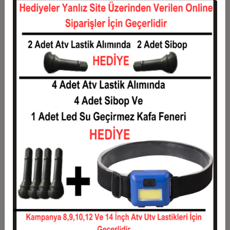
12
0,11 TL
1,36 TL
Taksit
Taksit Tutarı
Toplam Tutar
1
1,10 TL
1,10 TL
2
0,55 TL
1,10 TL
3
0,39 TL
1,18 TL
4
0,30 TL
1,20 TL
5
0,24 TL
1,22 TL
6
0,21 TL
1,24 TL
7
0,18 TL
1,27 TL
8
0,16 TL
1,29 TL
9
0,15 TL
1,31 TL