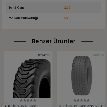
jant Çapı
22.5
Yanak Yüksekliği
50
Benzer Ürünler
Stok:
10
Stok:
10
Sepete Ekle
Sepete Ekle
400/60-15.5 18PR
10.0/80-12 10PR AG35