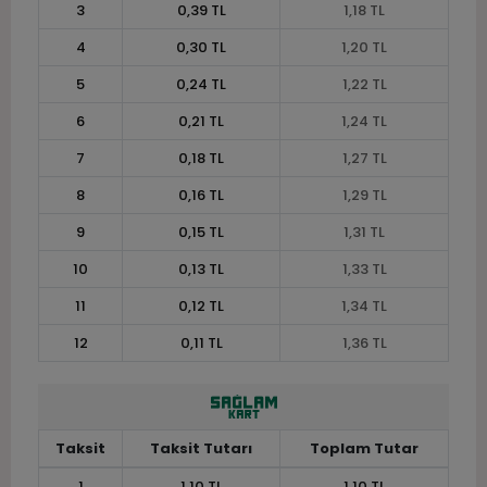
3
0,39 TL
1,18 TL
4
0,30 TL
1,20 TL
5
0,24 TL
1,22 TL
6
0,21 TL
1,24 TL
7
0,18 TL
1,27 TL
8
0,16 TL
1,29 TL
9
0,15 TL
1,31 TL
10
0,13 TL
1,33 TL
11
0,12 TL
1,34 TL
12
0,11 TL
1,36 TL
Taksit
Taksit Tutarı
Toplam Tutar
1
1,10 TL
1,10 TL