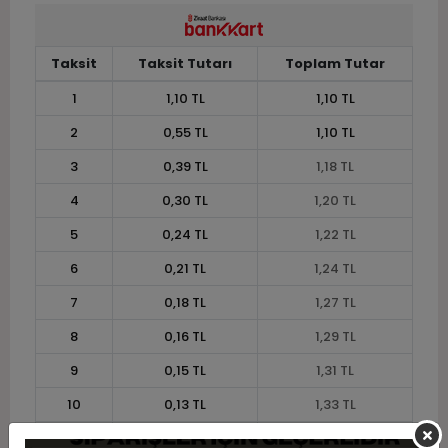
Taksit
Taksit Tutarı
Toplam Tutar
1
1,10 TL
1,10 TL
2
0,55 TL
1,10 TL
3
0,39 TL
1,18 TL
4
0,30 TL
1,20 TL
5
0,24 TL
1,22 TL
6
0,21 TL
1,24 TL
7
0,18 TL
1,27 TL
8
0,16 TL
1,29 TL
9
0,15 TL
1,31 TL
10
0,13 TL
1,33 TL
11
0,12 TL
1,34 TL