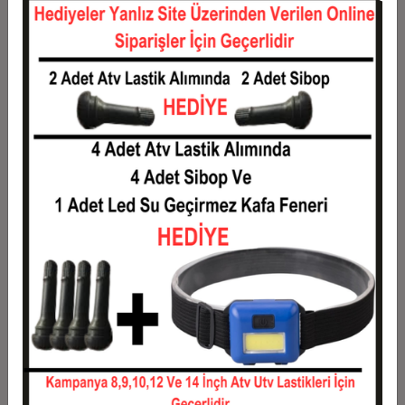
12
0,11 TL
1,36 TL
Taksit
Taksit Tutarı
Toplam Tutar
1
1,10 TL
1,10 TL
2
0,55 TL
1,10 TL
3
0,39 TL
1,18 TL
4
0,30 TL
1,20 TL
5
0,24 TL
1,22 TL
6
0,21 TL
1,24 TL
7
0,18 TL
1,27 TL
8
0,16 TL
1,29 TL
9
0,15 TL
1,31 TL