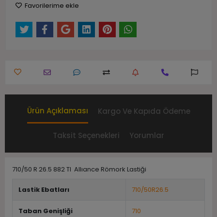
Favorilerime ekle
Ürün Açıklaması
Kargo Ve Kapıda Ödeme
Taksit Seçenekleri
Yorumlar
710/50 R 26.5 882 Tl Allıance Römork Lastiği
Lastik Ebatları
710/50R26.5
Taban Genişliği
710