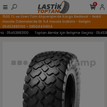
0
1500 TL ve Üzeri Tüm Alışverişlerde Kargo Bedava! - Nakit
Havale Ödemelerde Ek %4 Havale İndirimi - İletişim
05453883100 - 08504410804
z : 05453883100
Toptan Alımlar İçin İletişime Geçiniz : 054538