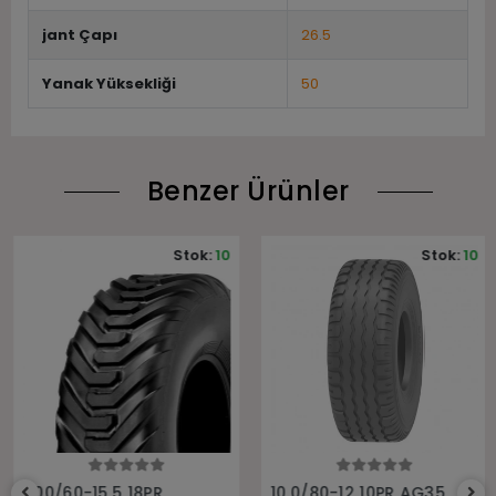
jant Çapı
26.5
Yanak Yüksekliği
50
Benzer Ürünler
Stok:
10
Stok:
10
Sepete Ekle
Sepete Ekle
400/60-15.5 18PR
10.0/80-12 10PR AG35