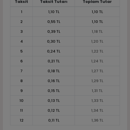
Taksit
Taksit Tutarı
Toplam Tutar
1
1,10 TL
1,10 TL
2
0,55 TL
1,10 TL
3
0,39 TL
1,18 TL
4
0,30 TL
1,20 TL
5
0,24 TL
1,22 TL
6
0,21 TL
1,24 TL
7
0,18 TL
1,27 TL
8
0,16 TL
1,29 TL
9
0,15 TL
1,31 TL
10
0,13 TL
1,33 TL
11
0,12 TL
1,34 TL
12
0,11 TL
1,36 TL