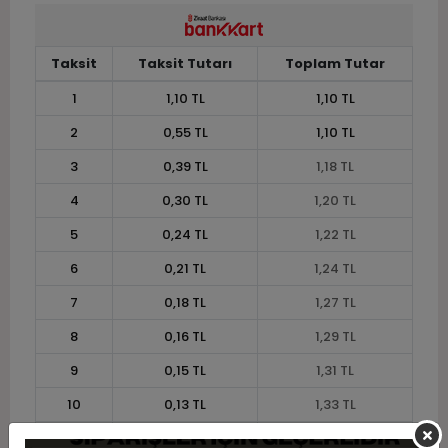
Taksit
Taksit Tutarı
Toplam Tutar
1
1,10 TL
1,10 TL
2
0,55 TL
1,10 TL
3
0,39 TL
1,18 TL
4
0,30 TL
1,20 TL
5
0,24 TL
1,22 TL
6
0,21 TL
1,24 TL
7
0,18 TL
1,27 TL
8
0,16 TL
1,29 TL
9
0,15 TL
1,31 TL
10
0,13 TL
1,33 TL
11
0,12 TL
1,34 TL