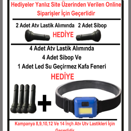
12
0,11 TL
1,36 TL
Taksit
Taksit Tutarı
Toplam Tutar
1
1,10 TL
1,10 TL
2
0,55 TL
1,10 TL
3
0,39 TL
1,18 TL
4
0,30 TL
1,20 TL
5
0,24 TL
1,22 TL
6
0,21 TL
1,24 TL
7
0,18 TL
1,27 TL
8
0,16 TL
1,29 TL
9
0,15 TL
1,31 TL