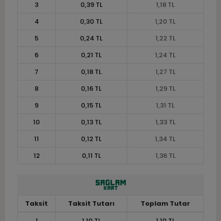
3
0,39 TL
1,18 TL
4
0,30 TL
1,20 TL
5
0,24 TL
1,22 TL
6
0,21 TL
1,24 TL
7
0,18 TL
1,27 TL
8
0,16 TL
1,29 TL
9
0,15 TL
1,31 TL
10
0,13 TL
1,33 TL
11
0,12 TL
1,34 TL
12
0,11 TL
1,36 TL
Taksit
Taksit Tutarı
Toplam Tutar
1
1,10 TL
1,10 TL