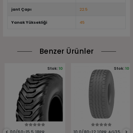
jant Çapı
22.5
Yanak Yüksekliği
45
Benzer Ürünler
Stok:
10
Stok:
10
Sepete Ekle
Sepete Ekle
400/60-15.5 18PR
10.0/80-12 10PR AG35