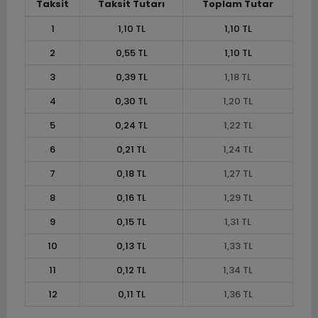
Taksit
Taksit Tutarı
Toplam Tutar
1
1,10 TL
1,10 TL
2
0,55 TL
1,10 TL
3
0,39 TL
1,18 TL
4
0,30 TL
1,20 TL
5
0,24 TL
1,22 TL
6
0,21 TL
1,24 TL
7
0,18 TL
1,27 TL
8
0,16 TL
1,29 TL
9
0,15 TL
1,31 TL
10
0,13 TL
1,33 TL
11
0,12 TL
1,34 TL
12
0,11 TL
1,36 TL