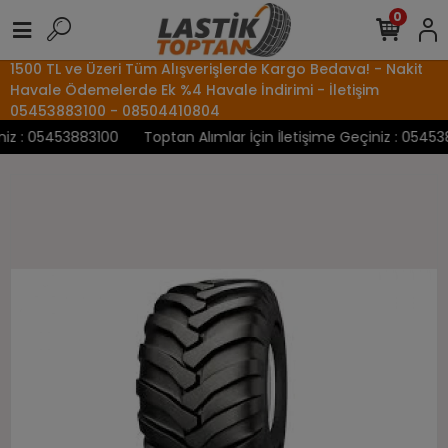
0
1500 TL ve Üzeri Tüm Alışverişlerde Kargo Bedava! - Nakit
Havale Ödemelerde Ek %4 Havale İndirimi - İletişim
05453883100 - 08504410804
z : 05453883100
Toptan Alımlar İçin İletişime Geçiniz : 054538