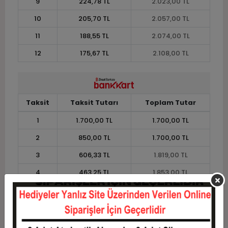
9
224,78 TL
2.023,00 TL
10
205,70 TL
2.057,00 TL
11
188,55 TL
2.074,00 TL
12
175,67 TL
2.108,00 TL
Taksit
Taksit Tutarı
Toplam Tutar
1
1.700,00 TL
1.700,00 TL
2
850,00 TL
1.700,00 TL
3
606,33 TL
1.819,00 TL
4
463,25 TL
1.853,00 TL
5
377,40 TL
1.887,00 TL
6
320,17 TL
1.921,00 TL
7
279,29 TL
1.955,00 TL