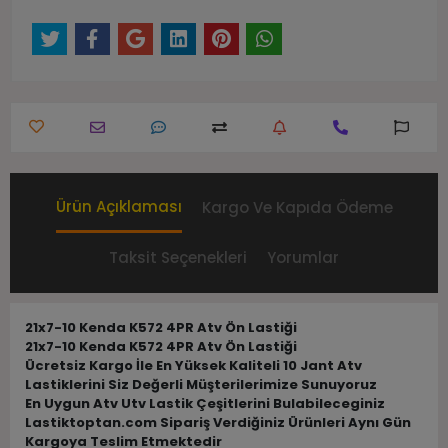
Ürün Açıklaması
Kargo Ve Kapıda Ödeme
Taksit Seçenekleri
Yorumlar
21x7-10 Kenda K572 4PR Atv Ön Lastiği
21x7-10 Kenda K572 4PR Atv Ön Lastiği
Ücretsiz Kargo İle En Yüksek Kaliteli 10 Jant Atv
Lastiklerini Siz Değerli Müşterilerimize Sunuyoruz
En Uygun Atv Utv Lastik Çeşitlerini Bulabileceginiz
Lastiktoptan.com Sipariş Verdiğiniz Ürünleri Aynı Gün
Kargoya Teslim Etmektedir