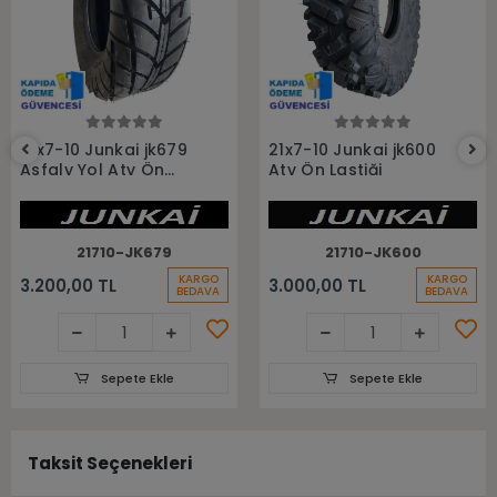
Sepete Ekle
Sepete Ekle
21x7-10 Junkai jk679
21x7-10 Junkai jk600
Asfaly Yol Atv Ön
Atv Ön Lastiği
Lastiği
21710-JK679
21710-JK600
KARGO
KARGO
3.200,00 TL
3.000,00 TL
BEDAVA
BEDAVA
Sepete Ekle
Sepete Ekle
Taksit Seçenekleri