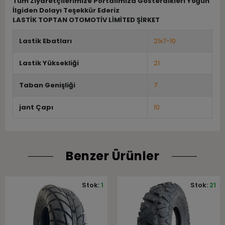
Tüm Ziyaretçilerimize Portalımıza Gösterdikleri Yoğun
İlgiden Dolayı Teşekkür Ederiz
LASTİK TOPTAN OTOMOTİV LİMİTED ŞİRKET
Lastik Ebatları
21x7-10
Lastik Yüksekliği
21
Taban Genişliği
7
jant Çapı
10
Benzer Ürünler
Stok:
1
Stok:
21