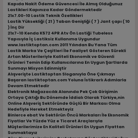
Kapıda Nakit Ödeme Güvencesi İle Almış Olduğunuz
Lastikleri Kapınıza Kadar Göndermektedir
21x7.00-10 Lastik Teknik Özellikleri
Lastik Yüksekliği ( 21 ) Taban Genişliği ( 7 ) Jant çapı ( 10
) İnç Dir
21x7-10 Kenda K572 4PR Atv Ön Lastiği Tubeless
Yapısıyla İç Lastiksiz Kullanıma Uygundur
www.lastiktoptan.com 2011 Yılından Bu Yana Tüm
Lastik Marka Ve Çeşitleri İle Faaliyet Gösteren Sürekli
Artan Müsterileriyle Kaliteli Ekonomik ve Güvenli
Ürünleri Temin Edip Kullanıcılarına En Uygun Şartlarda
Sunmayı Misyon Edinmiştir
Alışverişte Lastiktoptan Sloganıyla Öne Çıkmayı
Başaran lastiktoptan.com Yoluna İstikrarlı Adımlarla
Devam Etmektedir
Elektronik Mağazacılık Alanında Pek Çok Girişimin
Ortaya Çıktığı Bu Dönemde İddialı Olarak Türkiye,nin
Online Alışveriş Sektöründe Güçlü Bir Markası Olma
Hedefiyle Hereket Etmekteyiz
Binlerce ebat Ve Sektörün Öncü Markaları İle Ekonomik
Fiyatlar Ve Yüzde Yüz e Ticaret Araçlarıyla
Müşterilerimize En Kaliteli Ürünleri En Uygun Fiyattan
Sunmaktayız