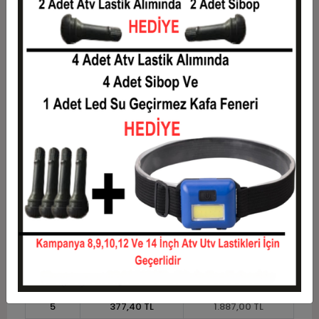
8
248,62 TL
1.989,00 TL
9
224,78 TL
2.023,00 TL
10
205,70 TL
2.057,00 TL
11
188,55 TL
2.074,00 TL
12
175,67 TL
2.108,00 TL
Taksit
Taksit Tutarı
Toplam Tutar
1
1.700,00 TL
1.700,00 TL
2
850,00 TL
1.700,00 TL
3
606,33 TL
1.819,00 TL
4
463,25 TL
1.853,00 TL
5
377,40 TL
1.887,00 TL