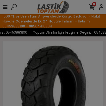
0
1500 TL ve Üzeri Tüm Alışverişlerde Kargo Bedava! - Nakit
Havale Ödemelerde Ek %4 Havale İndirimi - İletişim
05453883100 - 08504410804
 : 05453883100
Toptan Alımlar İçin İletişime Geçiniz : 0545388