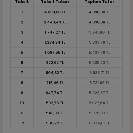
Taksit
Taksit Tutarı
Toplam Tutar
1
4.898,88 TL
4.898,88 TL
2
2.449,44 TL
4.898,88 TL
3
1.747,27 TL
5.241,80 TL
4
1.334,94 TL
5.339,78 TL
5
1.087,55 TL
5.437,76 TL
6
922,62 TL
5.535,73 TL
7
804,82 TL
5.633,71 TL
8
716,46 TL
5.731,69 TL
9
647,74 TL
5.829,67 TL
10
592,76 TL
5.927,64 TL
11
543,33 TL
5.976,63 TL
12
506,22 TL
6.074,61 TL