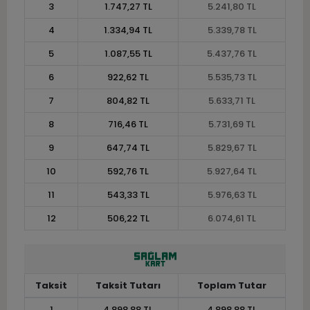
3
1.747,27 TL
5.241,80 TL
4
1.334,94 TL
5.339,78 TL
5
1.087,55 TL
5.437,76 TL
6
922,62 TL
5.535,73 TL
7
804,82 TL
5.633,71 TL
8
716,46 TL
5.731,69 TL
9
647,74 TL
5.829,67 TL
10
592,76 TL
5.927,64 TL
11
543,33 TL
5.976,63 TL
12
506,22 TL
6.074,61 TL
Taksit
Taksit Tutarı
Toplam Tutar
1
4.898,88 TL
4.898,88 TL