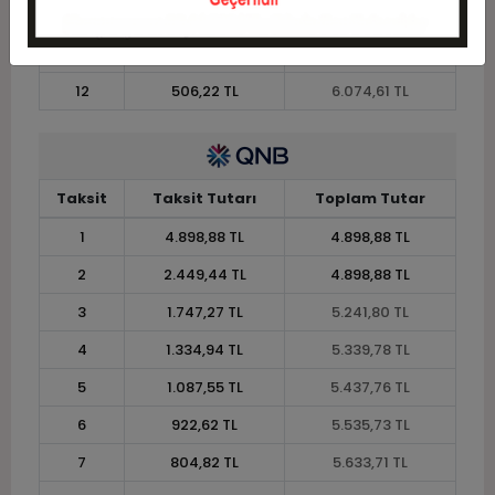
10
592,76 TL
5.927,64 TL
11
543,33 TL
5.976,63 TL
12
506,22 TL
6.074,61 TL
Taksit
Taksit Tutarı
Toplam Tutar
1
4.898,88 TL
4.898,88 TL
2
2.449,44 TL
4.898,88 TL
3
1.747,27 TL
5.241,80 TL
4
1.334,94 TL
5.339,78 TL
5
1.087,55 TL
5.437,76 TL
6
922,62 TL
5.535,73 TL
7
804,82 TL
5.633,71 TL