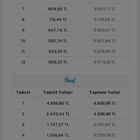
7
804,82 TL
5.633,71 TL
8
716,46 TL
5.731,69 TL
9
647,74 TL
5.829,67 TL
10
592,76 TL
5.927,64 TL
11
543,33 TL
5.976,63 TL
12
506,22 TL
6.074,61 TL
Taksit
Taksit Tutarı
Toplam Tutar
1
4.898,88 TL
4.898,88 TL
2
2.449,44 TL
4.898,88 TL
3
1.747,27 TL
5.241,80 TL
4
1.334,94 TL
5.339,78 TL