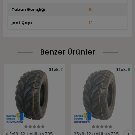
Taban Genişliği
10
jant Çapı
12
Benzer Ürünler
Stok:
7
Stok:
9
Sepete Ekle
Sepete Ekle
25x10-12 Unilli UN735
25x8-12 Unilli UN735