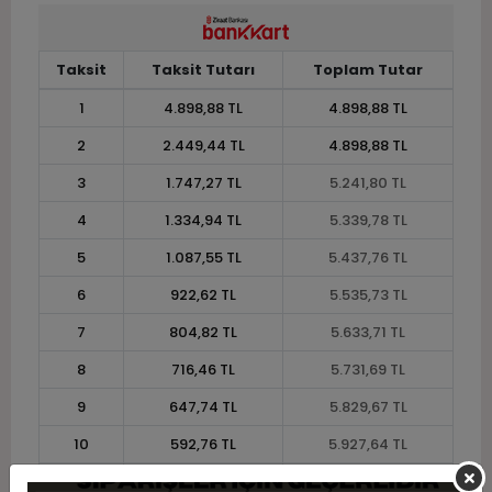
Taksit
Taksit Tutarı
Toplam Tutar
1
4.898,88 TL
4.898,88 TL
2
2.449,44 TL
4.898,88 TL
3
1.747,27 TL
5.241,80 TL
4
1.334,94 TL
5.339,78 TL
5
1.087,55 TL
5.437,76 TL
6
922,62 TL
5.535,73 TL
7
804,82 TL
5.633,71 TL
8
716,46 TL
5.731,69 TL
9
647,74 TL
5.829,67 TL
10
592,76 TL
5.927,64 TL
11
543,33 TL
5.976,63 TL