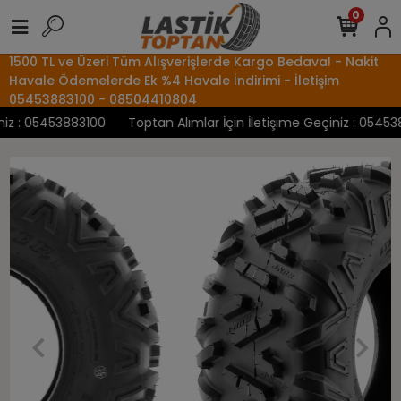
0
1500 TL ve Üzeri Tüm Alışverişlerde Kargo Bedava! - Nakit
Havale Ödemelerde Ek %4 Havale İndirimi - İletişim
05453883100 - 08504410804
z : 05453883100
Toptan Alımlar İçin İletişime Geçiniz : 0545388