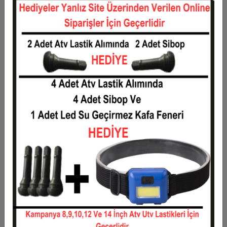
12
506,22 TL
6.074,61 TL
Taksit
Taksit Tutarı
Toplam Tutar
1
4.898,88 TL
4.898,88 TL
2
2.449,44 TL
4.898,88 TL
3
1.747,27 TL
5.241,80 TL
4
1.334,94 TL
5.339,78 TL
5
1.087,55 TL
5.437,76 TL
6
922,62 TL
5.535,73 TL
7
804,82 TL
5.633,71 TL
8
716,46 TL
5.731,69 TL
9
647,74 TL
5.829,67 TL