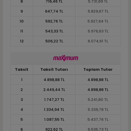
8
716,46 TL
5.731,69 TL
9
647,74 TL
5.829,67 TL
10
592,76 TL
5.927,64 TL
11
543,33 TL
5.976,63 TL
12
506,22 TL
6.074,61 TL
Taksit
Taksit Tutarı
Toplam Tutar
1
4.898,88 TL
4.898,88 TL
2
2.449,44 TL
4.898,88 TL
3
1.747,27 TL
5.241,80 TL
4
1.334,94 TL
5.339,78 TL
5
1.087,55 TL
5.437,76 TL
6
922,62 TL
5.535,73 TL