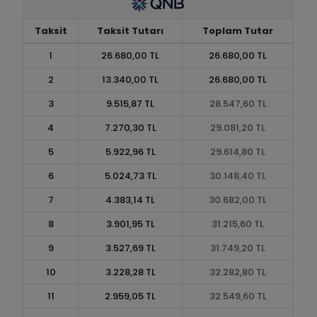
Taksit
Taksit Tutarı
Toplam Tutar
1
26.680,00 TL
26.680,00 TL
2
13.340,00 TL
26.680,00 TL
3
9.515,87 TL
28.547,60 TL
4
7.270,30 TL
29.081,20 TL
5
5.922,96 TL
29.614,80 TL
6
5.024,73 TL
30.148,40 TL
7
4.383,14 TL
30.682,00 TL
8
3.901,95 TL
31.215,60 TL
9
3.527,69 TL
31.749,20 TL
10
3.228,28 TL
32.282,80 TL
11
2.959,05 TL
32.549,60 TL