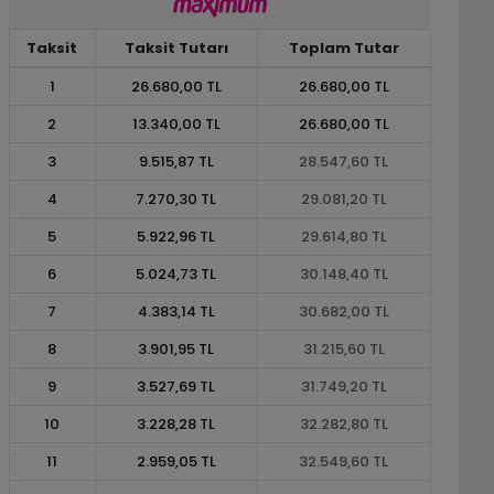
Taksit
Taksit Tutarı
Toplam Tutar
1
26.680,00 TL
26.680,00 TL
2
13.340,00 TL
26.680,00 TL
3
9.515,87 TL
28.547,60 TL
4
7.270,30 TL
29.081,20 TL
5
5.922,96 TL
29.614,80 TL
6
5.024,73 TL
30.148,40 TL
7
4.383,14 TL
30.682,00 TL
8
3.901,95 TL
31.215,60 TL
9
3.527,69 TL
31.749,20 TL
10
3.228,28 TL
32.282,80 TL
11
2.959,05 TL
32.549,60 TL