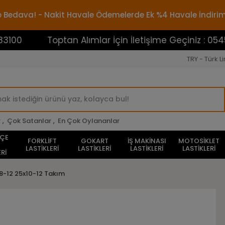
rgo Bedava! - Nakit Havale Ödemelerde Ek %4 Havale İndiri
Toptan Alımlar İçin İletişime Geçiniz : 0545388310
TRY - Türk Li
r
,
Çok Satanlar
,
En Çok Oylananlar
HÇE
FORKLİFT
GOKART
İŞ MAKİNASI
MOTOSİKLET
LASTİKLERİ
LASTİKLERİ
LASTİKLERİ
LASTİKLERİ
Rİ
8-12 25x10-12 Takım