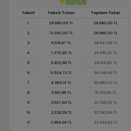
Taksit
Taksit Tutarı
Toplam Tutar
1
26.680,00 TL
26.680,00 TL
2
13.340,00 TL
26.680,00 TL
3
9.515,87 TL
28.547,60 TL
4
7.270,30 TL
29.081,20 TL
5
5.922,96 TL
29.614,80 TL
6
5.024,73 TL
30.148,40 TL
7
4.383,14 TL
30.682,00 TL
8
3.901,95 TL
31.215,60 TL
9
3.527,69 TL
31.749,20 TL
10
3.228,28 TL
32.282,80 TL
11
2.959,05 TL
32.549,60 TL