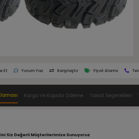
e Et
Yorum Yaz
Karşılaştır
Fiyat Alarmı
Tel
klaması
Kargo Ve Kapıda Ödeme
Taksit Seçenekleri
rini Siz Değerli Müşterilerimize Sunuyoruz