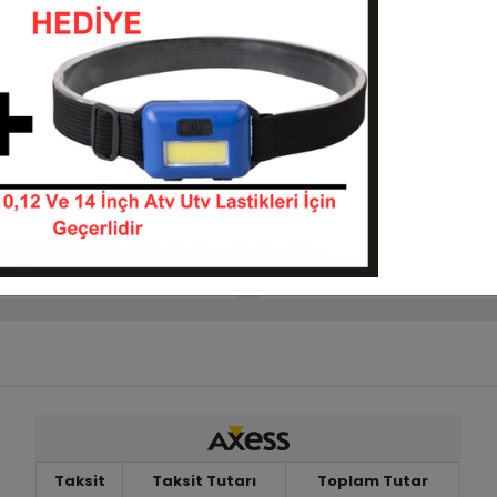
Sepete Ekle
Sepete Ekle
lli UN735 6 Kat Atv Ön
25x8-12 25x10-12 Armor P3
6Kat Ön Arka Takım Atv Ut
Lastiği
25812-UN735
25812-251012-P350
KARGO
 TL
21.500,00 TL
BEDAVA
Sepete Ekle
Sepete Ekle
Taksit
Taksit Tutarı
Toplam Tutar