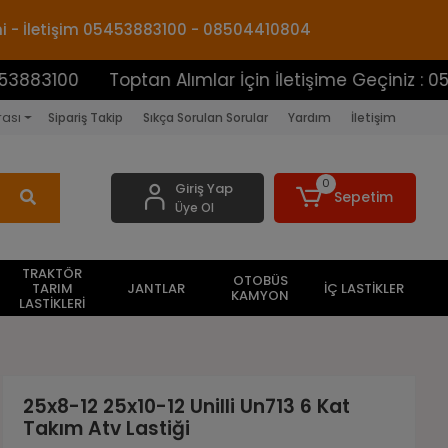
mi - İletişim 05453883100 - 08504410804
0
Toptan Alımlar İçin İletişime Geçiniz : 054538831
rası
Sipariş Takip
Sıkça Sorulan Sorular
Yardım
İletişim
0
Giriş Yap
Sepetim
Üye Ol
TRAKTÖR
OTOBÜS
TARIM
JANTLAR
İÇ LASTİKLER
KAMYON
LASTİKLERİ
25x8-12 25x10-12 Unilli Un713 6 Kat
Takım Atv Lastiği