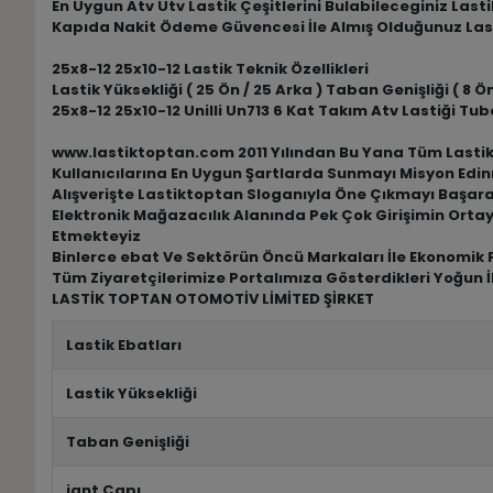
En Uygun Atv Utv Lastik Çeşitlerini Bulabileceginiz Las
Kapıda Nakit Ödeme Güvencesi İle Almış Olduğunuz Las
25x8-12 25x10-12 Lastik Teknik Özellikleri
Lastik Yüksekliği ( 25 Ön / 25 Arka ) Taban Genişliği ( 8 Ön 
25x8-12 25x10-12 Unilli Un713 6 Kat Takım Atv Lastiği Tu
www.lastiktoptan.com 2011 Yılından Bu Yana Tüm Lastik M
Kullanıcılarına En Uygun Şartlarda Sunmayı Misyon Edin
Alışverişte Lastiktoptan Sloganıyla Öne Çıkmayı Başar
Elektronik Mağazacılık Alanında Pek Çok Girişimin Ortay
Etmekteyiz
Binlerce ebat Ve Sektörün Öncü Markaları İle Ekonomik F
Tüm Ziyaretçilerimize Portalımıza Gösterdikleri Yoğun İ
LASTİK TOPTAN OTOMOTİV LİMİTED ŞİRKET
Lastik Ebatları
Lastik Yüksekliği
Taban Genişliği
jant Çapı