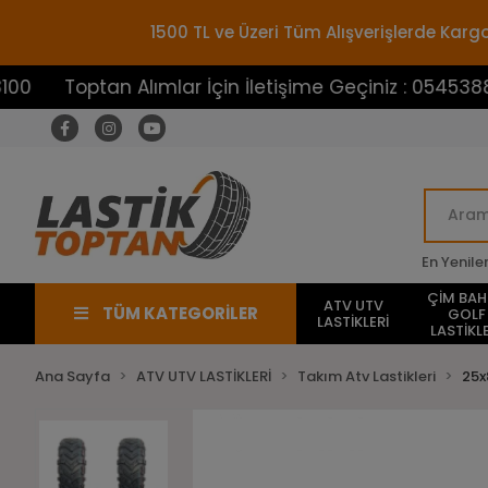
1500 TL ve Üzeri Tüm Alışverişlerde Ka
ptan Alımlar İçin İletişime Geçiniz : 05453883100
En Yenile
ÇİM BA
ATV UTV
TÜM KATEGORİLER
GOLF
LASTİKLERİ
LASTİKLE
Ana Sayfa
ATV UTV LASTİKLERİ
Takım Atv Lastikleri
25x