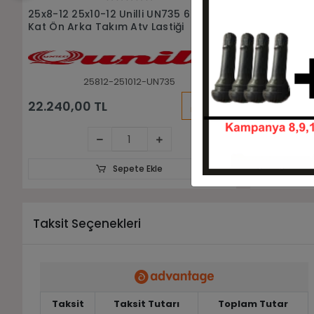
Sepete Ekle
25x10-12 Unilli UN735 6 Kat Atv
25x8-12 Uni
Arka Lastiği
Lastiği
251012-UN735
KARGO
5.800,00 TL
5.320,00
BEDAVA
Sepete Ekle
Taksit Seçenekleri
Taksit
Taksit Tutarı
Toplam Tutar