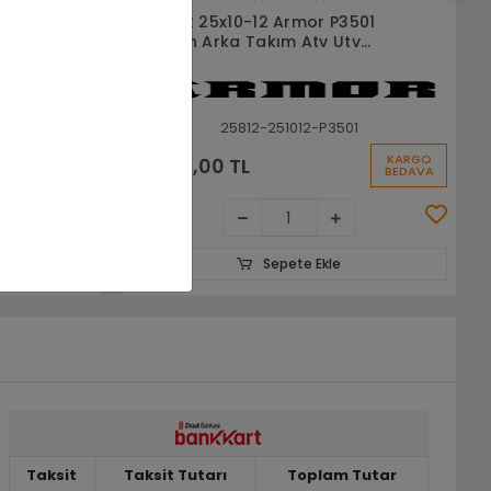
Sepete Ekle
501
25x8-12 25x10-12 Junkai sw679 Ön
v
Arka Takım Asfalt Yol Atv Utv
Lastiği
1
25812-251012-SW679
KARGO
KARGO
20.500,00 TL
BEDAVA
BEDAVA
Sepete Ekle
Taksit
Taksit Tutarı
Toplam Tutar