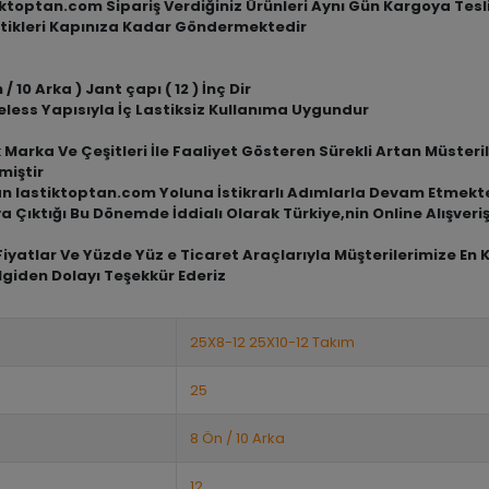
tiktoptan.com Sipariş Verdiğiniz Ürünleri Aynı Gün Kargoya Tes
tikleri Kapınıza Kadar Göndermektedir
/ 10 Arka ) Jant çapı ( 12 ) İnç Dir
beless Yapısıyla İç Lastiksiz Kullanıma Uygundur
arka Ve Çeşitleri İle Faaliyet Gösteren Sürekli Artan Müsterile
miştir
an lastiktoptan.com Yoluna İstikrarlı Adımlarla Devam Etmekt
a Çıktığı Bu Dönemde İddialı Olarak Türkiye,nin Online Alışve
iyatlar Ve Yüzde Yüz e Ticaret Araçlarıyla Müşterilerimize En 
lgiden Dolayı Teşekkür Ederiz
25X8-12 25X10-12 Takım
25
8 Ön / 10 Arka
12