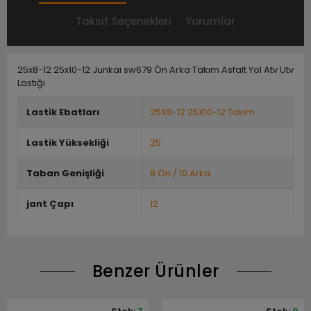
Taksit Seçenekleri
Yorumlar
25x8-12 25x10-12 Junkai sw679 Ön Arka Takım Asfalt Yol Atv Utv
Lastiği
Lastik Ebatları
25X8-12 25X10-12 Takım
Lastik Yüksekliği
25
Taban Genişliği
8 Ön / 10 Arka
jant Çapı
12
Benzer Ürünler