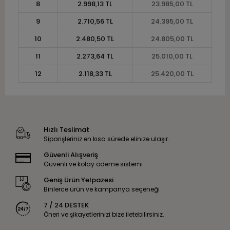
8
2.998,13 TL
23.985,00 TL
9
2.710,56 TL
24.395,00 TL
10
2.480,50 TL
24.805,00 TL
11
2.273,64 TL
25.010,00 TL
12
2.118,33 TL
25.420,00 TL
Hızlı Teslimat
Siparişleriniz en kısa sürede elinize ulaşır.
Güvenli Alışveriş
Güvenli ve kolay ödeme sistemi
Geniş Ürün Yelpazesi
Binlerce ürün ve kampanya seçeneği
7 / 24 DESTEK
Öneri ve şikayetlerinizi bize iletebilirsiniz.