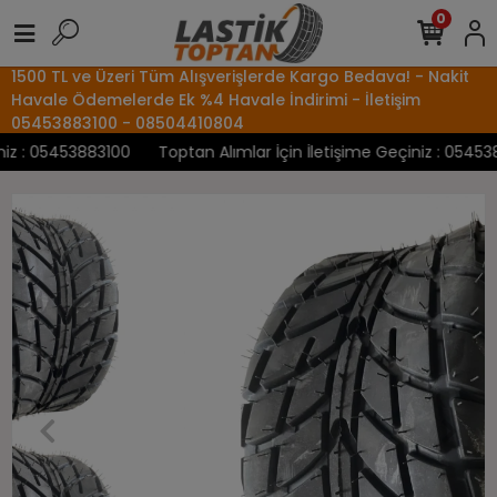
0
1500 TL ve Üzeri Tüm Alışverişlerde Kargo Bedava! - Nakit
Havale Ödemelerde Ek %4 Havale İndirimi - İletişim
05453883100 - 08504410804
z : 05453883100
Toptan Alımlar İçin İletişime Geçiniz : 0545388