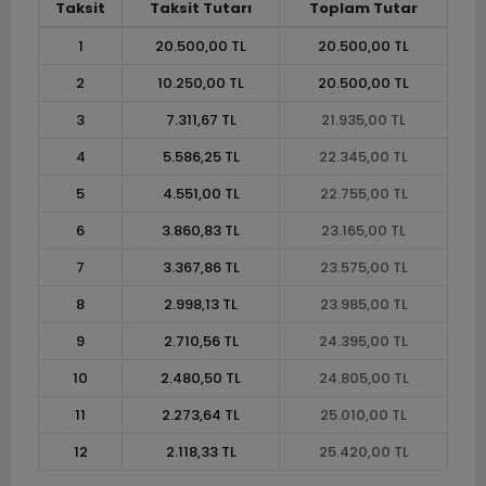
Taksit
Taksit Tutarı
Toplam Tutar
1
20.500,00 TL
20.500,00 TL
2
10.250,00 TL
20.500,00 TL
3
7.311,67 TL
21.935,00 TL
4
5.586,25 TL
22.345,00 TL
5
4.551,00 TL
22.755,00 TL
6
3.860,83 TL
23.165,00 TL
7
3.367,86 TL
23.575,00 TL
8
2.998,13 TL
23.985,00 TL
9
2.710,56 TL
24.395,00 TL
10
2.480,50 TL
24.805,00 TL
11
2.273,64 TL
25.010,00 TL
12
2.118,33 TL
25.420,00 TL