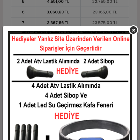
5
4.551,00 TL
22.755,00 TL
6
3.860,83 TL
23.165,00 TL
7
3.367,86 TL
23.575,00 TL
8
2.998,13 TL
23.985,00 TL
9
2.710,56 TL
24.395,00 TL
10
2.480,50 TL
24.805,00 TL
11
2.273,64 TL
25.010,00 TL
12
2.118,33 TL
25.420,00 TL
Taksit
Taksit Tutarı
Toplam Tutar
1
20.500,00 TL
20.500,00 TL
2
10.250,00 TL
20.500,00 TL
3
7.311,67 TL
21.935,00 TL