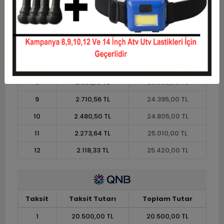
4
5.586,25 TL
22.345,00 TL
5
4.551,00 TL
22.755,00 TL
6
3.860,83 TL
23.165,00 TL
7
3.367,86 TL
23.575,00 TL
8
2.998,13 TL
23.985,00 TL
9
2.710,56 TL
24.395,00 TL
10
2.480,50 TL
24.805,00 TL
11
2.273,64 TL
25.010,00 TL
12
2.118,33 TL
25.420,00 TL
Taksit
Taksit Tutarı
Toplam Tutar
1
20.500,00 TL
20.500,00 TL