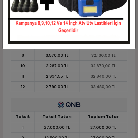
4
7.357,50 TL
29.430,00 TL
5
5.994,00 TL
29.970,00 TL
6
5.085,00 TL
30.510,00 TL
7
4.435,71 TL
31.050,00 TL
8
3.948,75 TL
31.590,00 TL
9
3.570,00 TL
32.130,00 TL
10
3.267,00 TL
32.670,00 TL
11
2.994,55 TL
32.940,00 TL
12
2.790,00 TL
33.480,00 TL
Taksit
Taksit Tutarı
Toplam Tutar
1
27.000,00 TL
27.000,00 TL
2
13.500,00 TL
27.000,00 TL