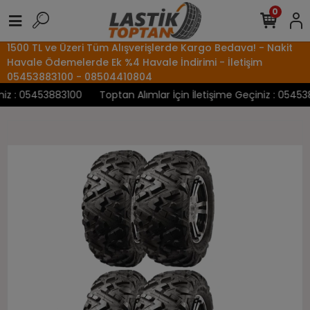
0
1500 TL ve Üzeri Tüm Alışverişlerde Kargo Bedava! - Nakit
Havale Ödemelerde Ek %4 Havale İndirimi - İletişim
05453883100 - 08504410804
z : 05453883100
Toptan Alımlar İçin İletişime Geçiniz : 0545388