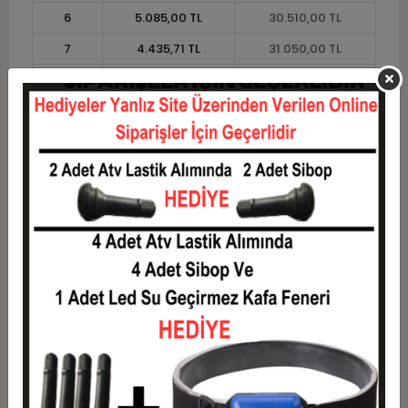
6
5.085,00 TL
30.510,00 TL
7
4.435,71 TL
31.050,00 TL
8
3.948,75 TL
31.590,00 TL
9
3.570,00 TL
32.130,00 TL
10
3.267,00 TL
32.670,00 TL
11
2.994,55 TL
32.940,00 TL
12
2.790,00 TL
33.480,00 TL
Taksit
Taksit Tutarı
Toplam Tutar
1
27.000,00 TL
27.000,00 TL
2
13.500,00 TL
27.000,00 TL
3
9.630,00 TL
28.890,00 TL