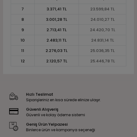
7
3.371,41 TL
23.599,84 TL
8
3.001,28 TL
24.010,27 TL
9
2.713,41 TL
24.420,70 TL
10
2.483,11 TL
24.831,14 TL
11
2.276,03 TL
25.036,35 TL
12
2.120,57 TL
25.446,78 TL
Hızlı Teslimat
Siparişleriniz en kısa sürede elinize ulaşır.
Güvenli Alışveriş
Güvenli ve kolay ödeme sistemi
Geniş Ürün Yelpazesi
Binlerce ürün ve kampanya seçeneği