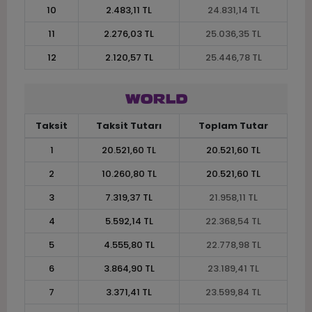
10
2.483,11 TL
24.831,14 TL
11
2.276,03 TL
25.036,35 TL
12
2.120,57 TL
25.446,78 TL
Taksit
Taksit Tutarı
Toplam Tutar
1
20.521,60 TL
20.521,60 TL
2
10.260,80 TL
20.521,60 TL
3
7.319,37 TL
21.958,11 TL
4
5.592,14 TL
22.368,54 TL
5
4.555,80 TL
22.778,98 TL
6
3.864,90 TL
23.189,41 TL
7
3.371,41 TL
23.599,84 TL