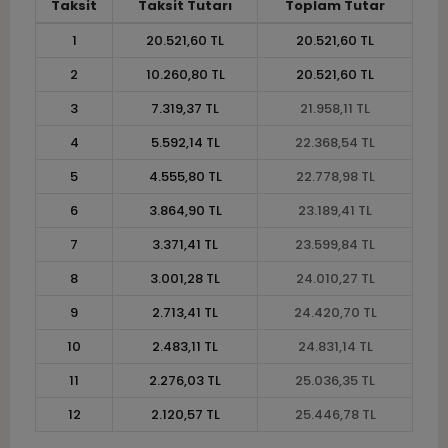
Taksit
Taksit Tutarı
Toplam Tutar
1
20.521,60 TL
20.521,60 TL
2
10.260,80 TL
20.521,60 TL
3
7.319,37 TL
21.958,11 TL
4
5.592,14 TL
22.368,54 TL
5
4.555,80 TL
22.778,98 TL
6
3.864,90 TL
23.189,41 TL
7
3.371,41 TL
23.599,84 TL
8
3.001,28 TL
24.010,27 TL
9
2.713,41 TL
24.420,70 TL
10
2.483,11 TL
24.831,14 TL
11
2.276,03 TL
25.036,35 TL
12
2.120,57 TL
25.446,78 TL