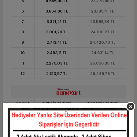
5
4.555,80 TL
22.778,98 TL
6
3.864,90 TL
23.189,41 TL
7
3.371,41 TL
23.599,84 TL
8
3.001,28 TL
24.010,27 TL
9
2.713,41 TL
24.420,70 TL
10
2.483,11 TL
24.831,14 TL
11
2.276,03 TL
25.036,35 TL
12
2.120,57 TL
25.446,78 TL
Taksit
Taksit Tutarı
Toplam Tutar
1
20.521,60 TL
20.521,60 TL
2
10.260,80 TL
20.521,60 TL
3
7.319,37 TL
21.958,11 TL