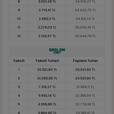
8
3.001,28 TL
24.010,27 TL
9
2.713,41 TL
24.420,70 TL
10
2.483,11 TL
24.831,14 TL
11
2.276,03 TL
25.036,35 TL
12
2.120,57 TL
25.446,78 TL
Taksit
Taksit Tutarı
Toplam Tutar
1
20.521,60 TL
20.521,60 TL
2
10.260,80 TL
20.521,60 TL
3
7.319,37 TL
21.958,11 TL
4
5.592,14 TL
22.368,54 TL
5
4.555,80 TL
22.778,98 TL
6
3.864,90 TL
23.189,41 TL