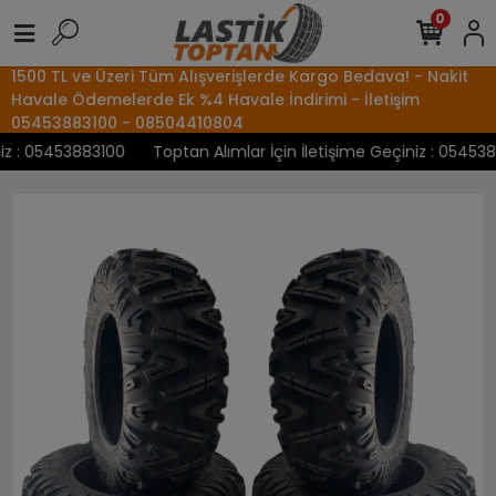
0
1500 TL ve Üzeri Tüm Alışverişlerde Kargo Bedava! - Nakit
Havale Ödemelerde Ek %4 Havale İndirimi - İletişim
05453883100 - 08504410804
 : 05453883100
Toptan Alımlar İçin İletişime Geçiniz : 05453883