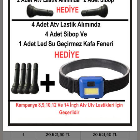
4
5.592,14 TL
22.368,54 TL
5
4.555,80 TL
22.778,98 TL
6
3.864,90 TL
23.189,41 TL
7
3.371,41 TL
23.599,84 TL
8
3.001,28 TL
24.010,27 TL
9
2.713,41 TL
24.420,70 TL
10
2.483,11 TL
24.831,14 TL
11
2.276,03 TL
25.036,35 TL
12
2.120,57 TL
25.446,78 TL
Taksit
Taksit Tutarı
Toplam Tutar
1
20.521,60 TL
20.521,60 TL