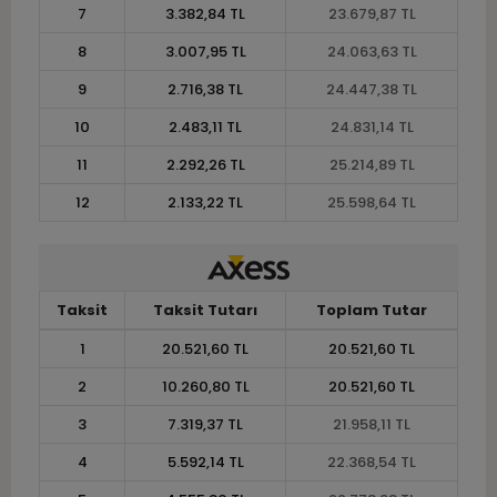
7
3.382,84 TL
23.679,87 TL
8
3.007,95 TL
24.063,63 TL
9
2.716,38 TL
24.447,38 TL
10
2.483,11 TL
24.831,14 TL
11
2.292,26 TL
25.214,89 TL
12
2.133,22 TL
25.598,64 TL
Taksit
Taksit Tutarı
Toplam Tutar
1
20.521,60 TL
20.521,60 TL
2
10.260,80 TL
20.521,60 TL
3
7.319,37 TL
21.958,11 TL
4
5.592,14 TL
22.368,54 TL