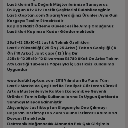
Lastiklerini Siz Değerli Müşterilerimize Sunuyoruz
En Uygun Atv Utv Lastik Çeşitlerini Bulabileceginiz
Lastiktoptan.com Sipariş Verdiğiniz Ürünleri Aynı Gün
Kargoya Teslim Etmektedir
Kapıda Nakit Ödeme Güvencesi İle Almış Olduğunuz
Lastikleri Kapınıza Kadar Göndermektedir
25x8-12 25x10-12 Lastik Teknik Özellikleri
Lastik Yüksekliği ( 25 Ön / 25 Arka ) Taban Genişliği ( 8
Ön / 10 Arka ) Jant çapı ( 12 ) İnç Dir
225x8-12 25x10-12 Silvermax BL780 6Kat Ön Arka Takım
Atv Lastiği Tubeless Yapısıyla İç Lastiksiz Kullanıma
Uygundur
www.lastiktoptan.com 2011 Yılından Bu Yana Tüm
Lastik Marka Ve Çeşitleri İle Faaliyet Gösteren Sürekli
Artan Müsterileriyle Kaliteli Ekonomik ve Güvenli
Ürünleri Temin Edip Kullanıcılarına En Uygun Şartlarda
Sunmayı Misyon Edinmiştir
Alışverişte Lastiktoptan Sloganıyla Öne Çıkmayı
Başaran lastiktoptan.com Yoluna İstikrarlı Adımlarla
Devam Etmektedir
Elektronik Mağazacılık Alanında Pek Çok Girişimin