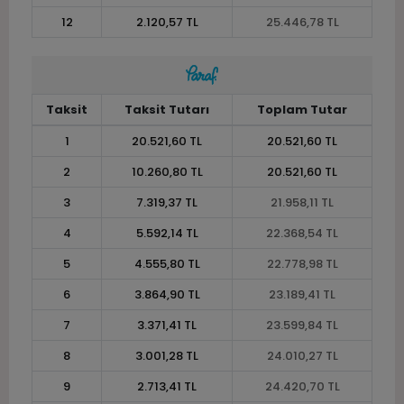
12
2.120,57 TL
25.446,78 TL
Taksit
Taksit Tutarı
Toplam Tutar
1
20.521,60 TL
20.521,60 TL
2
10.260,80 TL
20.521,60 TL
3
7.319,37 TL
21.958,11 TL
4
5.592,14 TL
22.368,54 TL
5
4.555,80 TL
22.778,98 TL
6
3.864,90 TL
23.189,41 TL
7
3.371,41 TL
23.599,84 TL
8
3.001,28 TL
24.010,27 TL
9
2.713,41 TL
24.420,70 TL