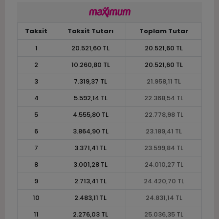
Taksit
Taksit Tutarı
Toplam Tutar
1
20.521,60 TL
20.521,60 TL
2
10.260,80 TL
20.521,60 TL
3
7.319,37 TL
21.958,11 TL
4
5.592,14 TL
22.368,54 TL
5
4.555,80 TL
22.778,98 TL
6
3.864,90 TL
23.189,41 TL
7
3.371,41 TL
23.599,84 TL
8
3.001,28 TL
24.010,27 TL
9
2.713,41 TL
24.420,70 TL
10
2.483,11 TL
24.831,14 TL
11
2.276,03 TL
25.036,35 TL