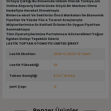
Ortaya Çıktığı Bu Dönemde İddialı Olarak Türkiye,nin
Online Alışveriş Sektöründe Güçlü Bir Markası Olma
Hedefiyle Hereket Etmekteyiz
Binlerce ebat Ve Sektörün Öncü Markaları İle Ekonomik
Fiyatlar Ve Yüzde Yüz e Ticaret Araçlarıyla
Müşterilerimize En Kaliteli Ürünleri En Uygun Fiyattan
Sunmaktayız
Tüm Ziyaretçilerimize Portalımıza Gösterdikleri Yoğun
İlgiden Dolayı Teşekkür Ederiz
LASTİK TOPTAN OTOMOTİV LİMİTED ŞİRKET
Lastik Ebatları
25X8-12 25X10-12 Takım
Lastik Yüksekliği
25
Taban Genişliği
8 Ön / 10 Arka
jant Çapı
12
Benzer Ürünler