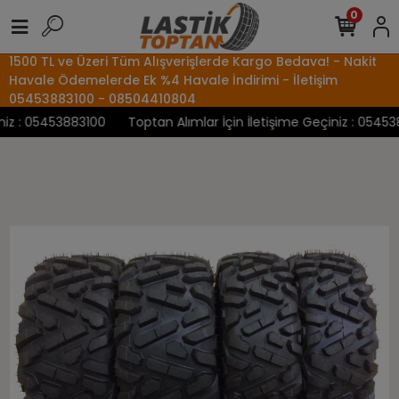
0
1500 TL ve Üzeri Tüm Alışverişlerde Kargo Bedava! - Nakit
Havale Ödemelerde Ek %4 Havale İndirimi - İletişim
05453883100 - 08504410804
z : 05453883100
Toptan Alımlar İçin İletişime Geçiniz : 0545388