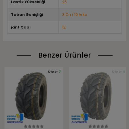
Lastik Yüksekliği
25
Taban Genişliği
8 Ön / 10 Arka
jant Çapı
12
Benzer Ürünler
Stok:
7
Stok:
9