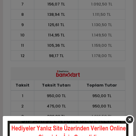
7
156,07 TL
1.092,50 TL
8
138,94 TL
1.111,50 TL
9
125,61 TL
1.130,50 TL
10
114,95 TL
1.149,50 TL
11
105,36 TL
1.159,00 TL
12
98,17 TL
1.178,00 TL
Taksit
Taksit Tutarı
Toplam Tutar
1
950,00 TL
950,00 TL
2
475,00 TL
950,00 TL
3
338,83 TL
1.016,50 TL
4
258,87 TL
1.035,50 TL