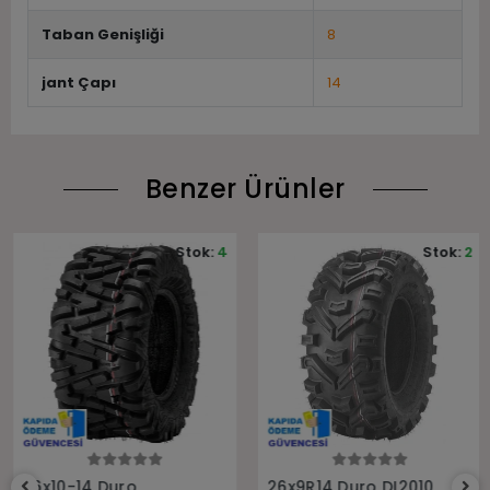
Taban Genişliği
8
jant Çapı
14
Benzer Ürünler
Stok:
4
Stok:
2
Sepete Ekle
Sepete Ekle
26x10-14 Duro
26x9R14 Duro DI2010