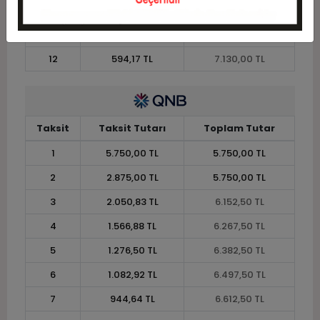
10
695,75 TL
6.957,50 TL
11
637,73 TL
7.015,00 TL
12
594,17 TL
7.130,00 TL
Taksit
Taksit Tutarı
Toplam Tutar
1
5.750,00 TL
5.750,00 TL
2
2.875,00 TL
5.750,00 TL
3
2.050,83 TL
6.152,50 TL
4
1.566,88 TL
6.267,50 TL
5
1.276,50 TL
6.382,50 TL
6
1.082,92 TL
6.497,50 TL
7
944,64 TL
6.612,50 TL