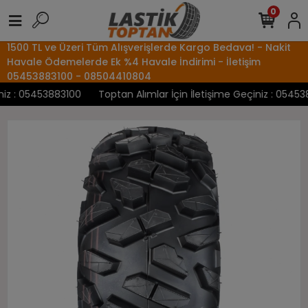
0
1500 TL ve Üzeri Tüm Alışverişlerde Kargo Bedava! - Nakit
Havale Ödemelerde Ek %4 Havale İndirimi - İletişim
05453883100 - 08504410804
z : 05453883100
Toptan Alımlar İçin İletişime Geçiniz : 0545388