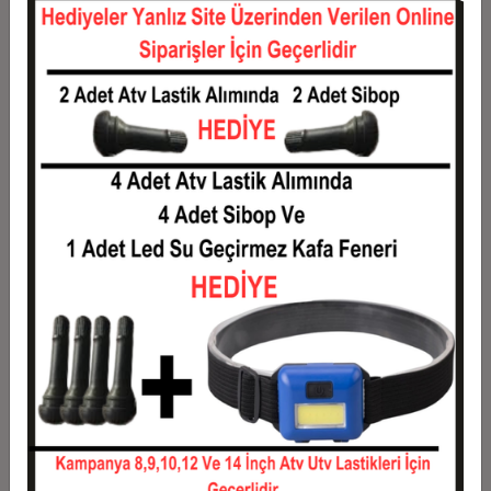
12
594,17 TL
7.130,00 TL
Taksit
Taksit Tutarı
Toplam Tutar
1
5.750,00 TL
5.750,00 TL
2
2.875,00 TL
5.750,00 TL
3
2.050,83 TL
6.152,50 TL
4
1.566,88 TL
6.267,50 TL
5
1.276,50 TL
6.382,50 TL
6
1.082,92 TL
6.497,50 TL
7
944,64 TL
6.612,50 TL
8
840,94 TL
6.727,50 TL
9
760,28 TL
6.842,50 TL