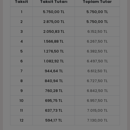
Taksit
Taksit Tutarı
Toplam Tutar
1
5.750,00 TL
5.750,00 TL
2
2.875,00 TL
5.750,00 TL
3
2.050,83 TL
6.152,50 TL
4
1.566,88 TL
6.267,50 TL
5
1.276,50 TL
6.382,50 TL
6
1.082,92 TL
6.497,50 TL
7
944,64 TL
6.612,50 TL
8
840,94 TL
6.727,50 TL
9
760,28 TL
6.842,50 TL
10
695,75 TL
6.957,50 TL
11
637,73 TL
7.015,00 TL
12
594,17 TL
7.130,00 TL