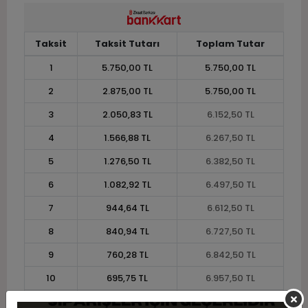
Taksit
Taksit Tutarı
Toplam Tutar
1
5.750,00 TL
5.750,00 TL
2
2.875,00 TL
5.750,00 TL
3
2.050,83 TL
6.152,50 TL
4
1.566,88 TL
6.267,50 TL
5
1.276,50 TL
6.382,50 TL
6
1.082,92 TL
6.497,50 TL
7
944,64 TL
6.612,50 TL
8
840,94 TL
6.727,50 TL
9
760,28 TL
6.842,50 TL
10
695,75 TL
6.957,50 TL
11
637,73 TL
7.015,00 TL