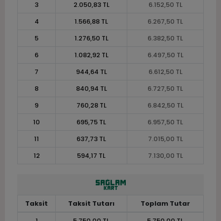
3
2.050,83 TL
6.152,50 TL
4
1.566,88 TL
6.267,50 TL
5
1.276,50 TL
6.382,50 TL
6
1.082,92 TL
6.497,50 TL
7
944,64 TL
6.612,50 TL
8
840,94 TL
6.727,50 TL
9
760,28 TL
6.842,50 TL
10
695,75 TL
6.957,50 TL
11
637,73 TL
7.015,00 TL
12
594,17 TL
7.130,00 TL
Taksit
Taksit Tutarı
Toplam Tutar
1
5.750,00 TL
5.750,00 TL