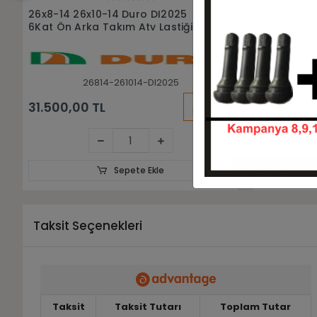
Sepete Ekle
26x10-14 Duro DI2025 6Kat Atv
26x9R14 Du
Arka Lastiği
Atv Ön Last
261014-DI2025
KARGO
8.750,00 TL
6.500,00
BEDAVA
Sepete Ekle
Taksit Seçenekleri
Taksit
Taksit Tutarı
Toplam Tutar