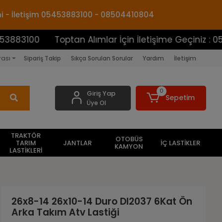
mi - İletişim 05453883100 - 08504410804
Toptan Alımlar İçin İletişime Geçiniz : 054538831
rası
Sipariş Takip
Sıkça Sorulan Sorular
Yardım
İletişim
0
Giriş Yap
Sepetim
Üye Ol
TRAKTÖR
OTOBÜS
TARIM
JANTLAR
İÇ LASTİKLER
KAMYON
LASTİKLERİ
26x8-14 26x10-14 Duro DI2037 6Kat Ön
Arka Takım Atv Lastiği