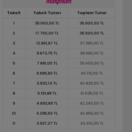
Taksit
Taksit Tutarı
Toplam Tutar
1
35.500,00 TL
35.500,00 TL
2
17.750,00 TL
35.500,00 TL
3
12.661,67 TL
37.985,00 TL
4
9.673,75 TL
38.695,00 TL
5
7.881,00 TL
39.405,00 TL
6
6.685,83 TL
40.115,00 TL
7
5.832,14 TL
40.825,00 TL
8
5.191,88 TL
41.535,00 TL
9
4.693,89 TL
42.245,00 TL
10
4.295,50 TL
42.955,00 TL
11
3.937,27 TL
43.310,00 TL