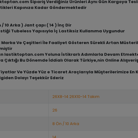
tiktoptan.com Sipariş Verdiğiniz Ürünleri Aynı Gün Kargoya Tes
tikleri Kapınıza Kadar Göndermektedir
/ 10 Arka ) Jant çapı ( 14 ) İnç Dir
stiği Tubeless Yapısıyla İç Lastiksiz Kullanıma Uygundur
arka Ve Çeşitleri İle Faaliyet Gösteren Sürekli Artan Müsterile
miştir
an lastiktoptan.com Yoluna İstikrarlı Adımlarla Devam Etmekt
a Çıktığı Bu Dönemde İddialı Olarak Türkiye,nin Online Alışve
iyatlar Ve Yüzde Yüz e Ticaret Araçlarıyla Müşterilerimize En 
lgiden Dolayı Teşekkür Ederiz
26X8-14 26X10-14 Takım
26
8 Ön / 10 Arka
14