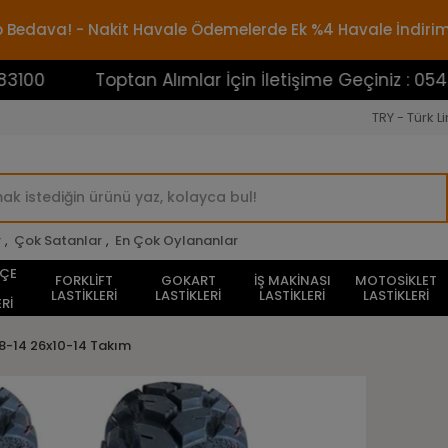
rgo Bedava! - Nakit Havale Ödemelerde Ek %4 Havale İndiri
Toptan Alımlar İçin İletişime Geçiniz : 05453883100
TRY - Türk Li
r
,
Çok Satanlar
,
En Çok Oylananlar
HÇE
FORKLİFT
GOKART
İŞ MAKİNASI
MOTOSİKLET
LASTİKLERİ
LASTİKLERİ
LASTİKLERİ
LASTİKLERİ
Rİ
8-14 26x10-14 Takım