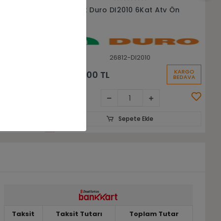
Sepete Ekle
tv Ön
26x9-14 26x11-14 Silvermax BL780
6Kat Ön Arka Takım Atv Lastiği
26914-261114-BL780-MAX
KARGO
KARGO
22.844,80 TL
BEDAVA
BEDAVA
Sepete Ekle
Taksit
Taksit Tutarı
Toplam Tutar