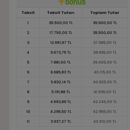
Taksit
Taksit Tutarı
Toplam Tutar
1
35.500,00 TL
35.500,00 TL
2
17.750,00 TL
35.500,00 TL
3
12.661,67 TL
37.985,00 TL
4
9.673,75 TL
38.695,00 TL
5
7.881,00 TL
39.405,00 TL
6
6.685,83 TL
40.115,00 TL
7
5.832,14 TL
40.825,00 TL
8
5.191,88 TL
41.535,00 TL
9
4.693,89 TL
42.245,00 TL
10
4.295,50 TL
42.955,00 TL
11
3.937,27 TL
43.310,00 TL