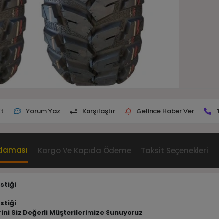
Et
Yorum Yaz
Karşılaştır
Gelince Haber Ver
klaması
Kargo Ve Kapıda Ödeme
Taksit Seçenekleri
stiği
stiği
erini Siz Değerli Müşterilerimize Sunuyoruz