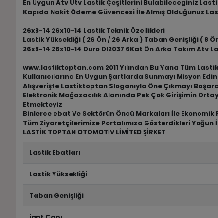
En Uygun Atv Utv Lastik Çeşitlerini Bulabileceginiz Las
Kapıda Nakit Ödeme Güvencesi İle Almış Olduğunuz Las
26x8-14 26x10-14 Lastik Teknik Özellikleri
Lastik Yüksekliği ( 26 Ön / 26 Arka ) Taban Genişliği ( 8 Ön 
26x8-14 26x10-14 Duro DI2037 6Kat Ön Arka Takım Atv La
www.lastiktoptan.com 2011 Yılından Bu Yana Tüm Lastik M
Kullanıcılarına En Uygun Şartlarda Sunmayı Misyon Edin
Alışverişte Lastiktoptan Sloganıyla Öne Çıkmayı Başar
Elektronik Mağazacılık Alanında Pek Çok Girişimin Ortay
Etmekteyiz
Binlerce ebat Ve Sektörün Öncü Markaları İle Ekonomik F
Tüm Ziyaretçilerimize Portalımıza Gösterdikleri Yoğun İ
LASTİK TOPTAN OTOMOTİV LİMİTED ŞİRKET
Lastik Ebatları
Lastik Yüksekliği
Taban Genişliği
jant Çapı