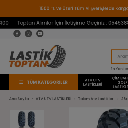
1500 TL ve Üzeri Tüm Alışverişlerde Ka
ptan Alımlar İçin İletişime Geçiniz : 05453883100
En Yenile
ÇİM BA
ATV UTV
TÜM KATEGORİLER
GOLF
LASTİKLERİ
LASTİKLE
Ana Sayfa
ATV UTV LASTİKLERİ
Takım Atv Lastikleri
26x