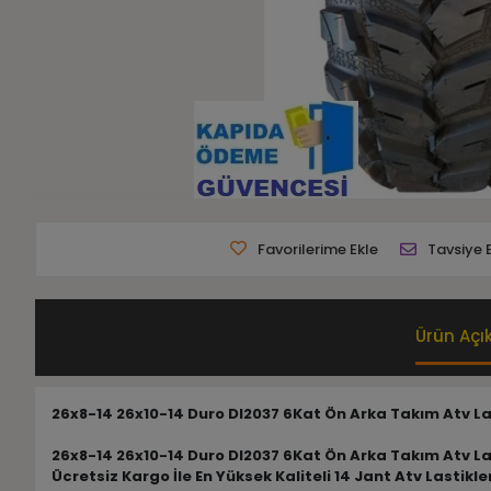
Favorilerime Ekle
Tavsiye 
Ürün Açı
26x8-14 26x10-14 Duro DI2037 6Kat Ön Arka Takım Atv La
26x8-14 26x10-14 Duro DI2037 6Kat Ön Arka Takım Atv La
Ücretsiz Kargo İle En Yüksek Kaliteli 14 Jant Atv Lastikl