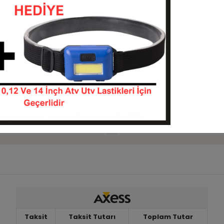
Sepete Ekle
Sepete Ekle
ro DI2010 6Kat Radial
26x8-12 Duro DI2010 6Kat A
iği
Lastiği
26914-DI2010
26812-DI2010
KARGO
 TL
6.750,00 TL
BEDAVA
Sepete Ekle
Sepete Ekle
Taksit
Taksit Tutarı
Toplam Tutar