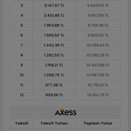
3
3.147,67 TL
9.443,00 TL
4
2.401,88 TL
9.607,50 TL
5
1.953,88 TL
9.769,38 TL
6
1.655,50 TL
9.933,00 TL
7
1.442,38 TL
10.096,63 TL
8
1.282,53 TL
10.260,25 TL
9
1.158,21 TL
10.423,88 TL
10
1.058,75 TL
10.587,50 TL
11
977,38 TL
10.751,13 TL
12
909,56 TL
10.914,75 TL
Taksit
Taksit Tutarı
Toplam Tutar