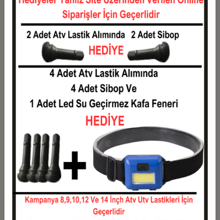
Taksit
Taksit Tutarı
Toplam Tutar
1
8.750,00 TL
8.750,00 TL
2
4.375,00 TL
8.750,00 TL
3
3.120,83 TL
9.362,50 TL
4
2.384,38 TL
9.537,50 TL
5
1.942,50 TL
9.712,50 TL
6
1.647,92 TL
9.887,50 TL
7
1.437,50 TL
10.062,50 TL
8
1.279,69 TL
10.237,50 TL
9
1.156,94 TL
10.412,50 TL
10
1.058,75 TL
10.587,50 TL
11
970,45 TL
10.675,00 TL
12
904,17 TL
10.850,00 TL