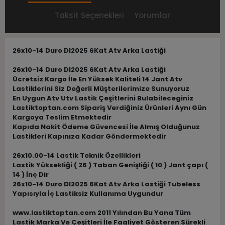
Taksit Seçenekleri
Yorumlar
26x10-14 Duro DI2025 6Kat Atv Arka Lastiği
26x10-14 Duro DI2025 6Kat Atv Arka Lastiği
Ücretsiz Kargo İle En Yüksek Kaliteli 14 Jant Atv
Lastiklerini Siz Değerli Müşterilerimize Sunuyoruz
En Uygun Atv Utv Lastik Çeşitlerini Bulabileceginiz
Lastiktoptan.com Sipariş Verdiğiniz Ürünleri Aynı Gün
Kargoya Teslim Etmektedir
Kapıda Nakit Ödeme Güvencesi İle Almış Olduğunuz
Lastikleri Kapınıza Kadar Göndermektedir
26x10.00-14 Lastik Teknik Özellikleri
Lastik Yüksekliği ( 26 ) Taban Genişliği ( 10 ) Jant çapı (
14 ) İnç Dir
26x10-14 Duro DI2025 6Kat Atv Arka Lastiği Tubeless
Yapısıyla İç Lastiksiz Kullanıma Uygundur
www.lastiktoptan.com 2011 Yılından Bu Yana Tüm
Lastik Marka Ve Çeşitleri İle Faaliyet Gösteren Sürekli