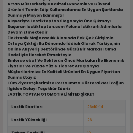
Artan Müsterileriyle Kaliteli Ekonomik ve Güvenli
Ürünleri Temin Edip Kullanıcılarına En Uygun Şartlarda
Sunmayı Misyon Edinmiştir
Alışverişte Lastiktoptan Sloganıyla Öne Çıkmayı
Başaran lastiktoptan.com Yoluna İstikrarlı Adımlarla
Devam Etmektedir
Elektronik Mağazacılık Alanında Pek Çok Girişimin
Ortaya Çıktığı Bu Dönemde İddialı Olarak Türkiye,nin
Online Alışveriş Sektöründe Güçlü Bir Markası Olma
Hedefiyle Hereket Etmekteyiz
Binlerce ebat Ve Sektörün Öncü Markaları İle Ekonomik
Fiyatlar Ve Yüzde Yüz e Ticaret Araçlarıyla
Müşterilerimize En Kaliteli Ürünleri En Uygun Fiyattan
Sunmaktayız
Tüm Ziyaretçilerimize Portalımıza Gösterdikleri Yoğun
İlgiden Dolayı Teşekkür Ederiz
LASTİK TOPTAN OTOMOTİV LİMİTED ŞİRKET
Lastik Ebatları
26x10-14
Lastik Yüksekliği
26
Taban Genişliği
10