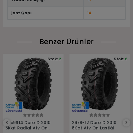
jant Çapı
14
Benzer Ürünler
Stok:
2
Stok:
6
Sepete Ekle
Sepete Ekle
26x9R14 Duro DI2010
26x8-12 Duro DI2010
6Kat Radial Atv Ön
6Kat Atv Ön Lastiği