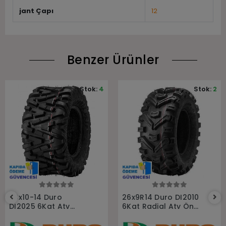
jant Çapı
12
Benzer Ürünler
Stok:
4
Stok:
2
Sepete Ekle
Sepete Ekle
26x10-14 Duro
26x9R14 Duro DI2010
DI2025 6Kat Atv
6Kat Radial Atv Ön
Arka Lastiği
Lastiği