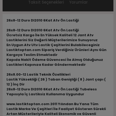
Taksit Seçenekleri
Yorumlar
26x8-12 Duro DI2010 6Kat Atv Ön Lastiği
26x8-12 Duro DI2010 6Kat Atv Ön Lastiği
Ücretsiz Kargo İle En Yüksek Kaliteli 12 Jant Atv
Lastiklerini Siz Değerli Müşterilerimize Sunuyoruz
En Uygun Atv Utv Lastik Çeşitlerini Bulabileceginiz
Lastiktoptan.com Sipariş Verdiğiniz Ürünleri Aynı Gün
Kargoya Teslim Etmektedir
Kapıda Nakit Ödeme Güvencesi İle Almış Olduğunuz
Lastikleri Kapınıza Kadar Göndermektedir
26x8.00-12 Lastik Teknik Özellikleri
Lastik Yüksekliği ( 26 ) Taban Genişliği ( 8 ) Jant çapı (
12 ) İnç Dir
26x8-12 Duro DI2010 6Kat Atv Ön Lastiği Tubeless
Yapısıyla İç Lastiksiz Kullanıma Uygundur
www.lastiktoptan.com 2011 Yılından Bu Yana Tüm
Lastik Marka Ve Çeşitleri İle Faaliyet Gösteren Sürekli
Artan Müsterileriyle Kaliteli Ekonomik ve Güvenli