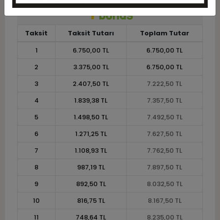
Taksit
Taksit Tutarı
Toplam Tutar
1
6.750,00 TL
6.750,00 TL
2
3.375,00 TL
6.750,00 TL
3
2.407,50 TL
7.222,50 TL
4
1.839,38 TL
7.357,50 TL
5
1.498,50 TL
7.492,50 TL
6
1.271,25 TL
7.627,50 TL
7
1.108,93 TL
7.762,50 TL
8
987,19 TL
7.897,50 TL
9
892,50 TL
8.032,50 TL
10
816,75 TL
8.167,50 TL
11
748,64 TL
8.235,00 TL