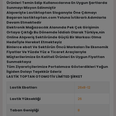
Ürünleri Temin Edip Kullanıcılarına En Uygun Şartlarda
Sunmayı Misyon Edinmiştir
Alışverişte Lastiktoptan Sloganıyla Öne Çıkmayı
Başaran lastiktoptan.com Yoluna İstikrarlı Adımlarla
Devam Etmektedir
Elektronik Mağazacılık Alanında Pek Çok Girişimin
Ortaya Çıktığı Bu Dönemde İddialı Olarak Türkiye,nin
Online Alışveriş Sektöründe Güçlü Bir Markası Olma
Hedefiyle Hereket Etmekteyiz
Binlerce ebat Ve Sektörün Öncü Markaları İle Ekonomik
Fiyatlar Ve Yüzde Yüz e Ticaret Araçlarıyla
Müşterilerimize En Kaliteli Ürünleri En Uygun Fiyattan
Sunmaktayız
Tüm Ziyaretçilerimize Portalımıza Gösterdikleri Yoğun
İlgiden Dolayı Teşekkür Ederiz
LASTİK TOPTAN OTOMOTİV LİMİTED ŞİRKET
Lastik Ebatları
26x8-12
Lastik Yüksekliği
26
Taban Genişliği
8