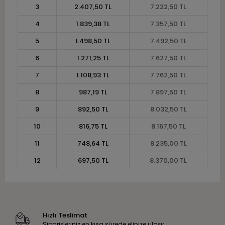
3
2.407,50 TL
7.222,50 TL
4
1.839,38 TL
7.357,50 TL
5
1.498,50 TL
7.492,50 TL
6
1.271,25 TL
7.627,50 TL
7
1.108,93 TL
7.762,50 TL
8
987,19 TL
7.897,50 TL
9
892,50 TL
8.032,50 TL
10
816,75 TL
8.167,50 TL
11
748,64 TL
8.235,00 TL
12
697,50 TL
8.370,00 TL
Hızlı Teslimat
Siparişleriniz en kısa sürede elinize ulaşır.