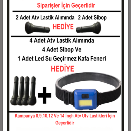
Taksit
Taksit Tutarı
Toplam Tutar
1
6.750,00 TL
6.750,00 TL
2
3.375,00 TL
6.750,00 TL
3
2.407,50 TL
7.222,50 TL
4
1.839,38 TL
7.357,50 TL
5
1.498,50 TL
7.492,50 TL
6
1.271,25 TL
7.627,50 TL
7
1.108,93 TL
7.762,50 TL
8
987,19 TL
7.897,50 TL
9
892,50 TL
8.032,50 TL
10
816,75 TL
8.167,50 TL
11
748,64 TL
8.235,00 TL
12
697,50 TL
8.370,00 TL