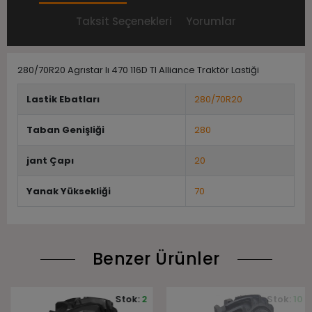
Taksit Seçenekleri
Yorumlar
280/70R20 Agrıstar Iı 470 116D Tl Alliance Traktör Lastiği
Lastik Ebatları
280/70R20
Taban Genişliği
280
jant Çapı
20
Yanak Yüksekliği
70
Benzer Ürünler
Stok:
2
Stok:
10