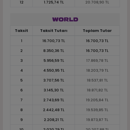
12
1.725,74 TL
20.708,90 TL
Taksit
Taksit Tutarı
Toplam Tutar
1
16.700,73 TL
16.700,73 TL
2
8.350,36 TL
16.700,73 TL
3
5.956,59 TL
17.869,78 TL
4
4.550,95 TL
18.203,79 TL
5
3.707,56 TL
18.537,81 TL
6
3.145,30 TL
18.871,82 TL
7
2.743,69 TL
19.205,84 TL
8
2.442,48 TL
19.539,85 TL
9
2.208,21 TL
19.873,87 TL
10
2.020,79 TL
20.207,88 TL