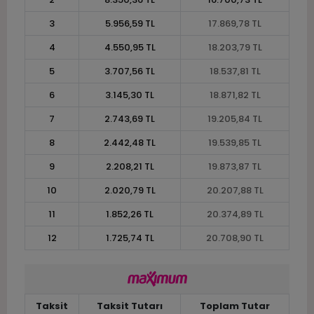
3
5.956,59 TL
17.869,78 TL
4
4.550,95 TL
18.203,79 TL
5
3.707,56 TL
18.537,81 TL
6
3.145,30 TL
18.871,82 TL
7
2.743,69 TL
19.205,84 TL
8
2.442,48 TL
19.539,85 TL
9
2.208,21 TL
19.873,87 TL
10
2.020,79 TL
20.207,88 TL
11
1.852,26 TL
20.374,89 TL
12
1.725,74 TL
20.708,90 TL
Taksit
Taksit Tutarı
Toplam Tutar