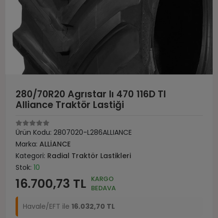
280/70R20 Agrıstar Iı 470 116D Tl
Alliance Traktör Lastiği
Ürün Kodu:
2807020-L286ALLIANCE
Marka:
ALLİANCE
Kategori:
Radial Traktör Lastikleri
Stok:
10
KARGO
16.700,73 TL
BEDAVA
Havale/EFT ile
16.032,70 TL