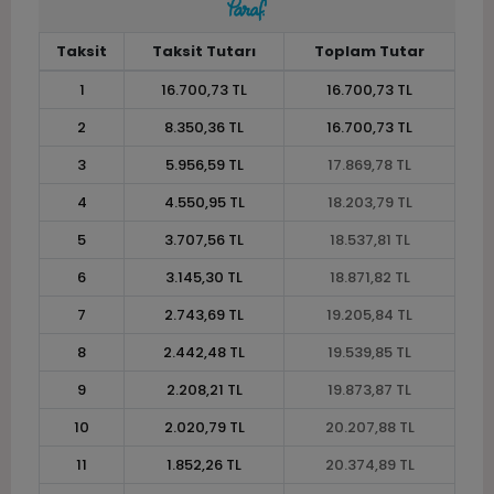
Taksit
Taksit Tutarı
Toplam Tutar
1
16.700,73 TL
16.700,73 TL
2
8.350,36 TL
16.700,73 TL
3
5.956,59 TL
17.869,78 TL
4
4.550,95 TL
18.203,79 TL
5
3.707,56 TL
18.537,81 TL
6
3.145,30 TL
18.871,82 TL
7
2.743,69 TL
19.205,84 TL
8
2.442,48 TL
19.539,85 TL
9
2.208,21 TL
19.873,87 TL
10
2.020,79 TL
20.207,88 TL
11
1.852,26 TL
20.374,89 TL