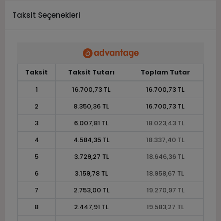
Taksit Seçenekleri
Taksit
Taksit Tutarı
Toplam Tutar
1
16.700,73 TL
16.700,73 TL
2
8.350,36 TL
16.700,73 TL
3
6.007,81 TL
18.023,43 TL
4
4.584,35 TL
18.337,40 TL
5
3.729,27 TL
18.646,36 TL
6
3.159,78 TL
18.958,67 TL
7
2.753,00 TL
19.270,97 TL
8
2.447,91 TL
19.583,27 TL