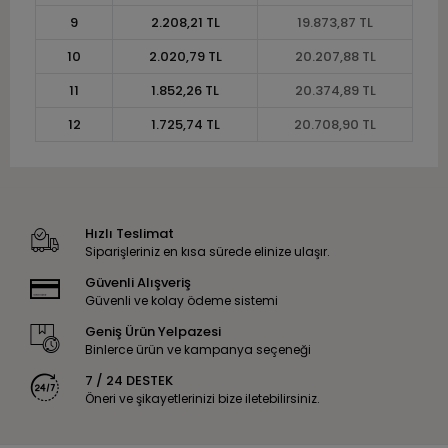
9
2.208,21 TL
19.873,87 TL
10
2.020,79 TL
20.207,88 TL
11
1.852,26 TL
20.374,89 TL
12
1.725,74 TL
20.708,90 TL
Hızlı Teslimat
Siparişleriniz en kısa sürede elinize ulaşır.
Güvenli Alışveriş
Güvenli ve kolay ödeme sistemi
Geniş Ürün Yelpazesi
Binlerce ürün ve kampanya seçeneği
7 / 24 DESTEK
Öneri ve şikayetlerinizi bize iletebilirsiniz.