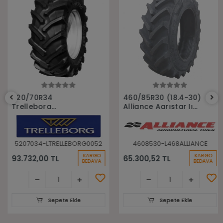
Sepete Ekle
Sepete Ekle
520/70R34
460/85R30 (18.4-30)
Trelleborg
Alliance Agrıstar Iı
148A8(148B) Tm700
485 145D Tl Radial
Tl Radyal Traktör
Traktör lastiği
Lastiği
5207034-LTRELLEBORG0052
4608530-L468ALLIANCE
KARGO
KARGO
93.732,00 TL
65.300,52 TL
BEDAVA
BEDAVA
Sepete Ekle
Sepete Ekle