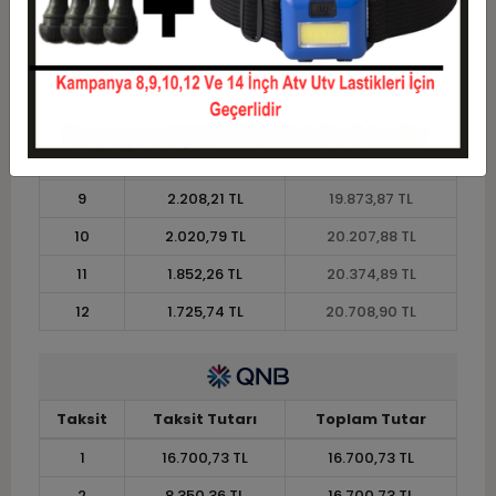
4
4.550,95 TL
18.203,79 TL
5
3.707,56 TL
18.537,81 TL
6
3.145,30 TL
18.871,82 TL
7
2.743,69 TL
19.205,84 TL
8
2.442,48 TL
19.539,85 TL
9
2.208,21 TL
19.873,87 TL
10
2.020,79 TL
20.207,88 TL
11
1.852,26 TL
20.374,89 TL
12
1.725,74 TL
20.708,90 TL
Taksit
Taksit Tutarı
Toplam Tutar
1
16.700,73 TL
16.700,73 TL
2
8.350,36 TL
16.700,73 TL