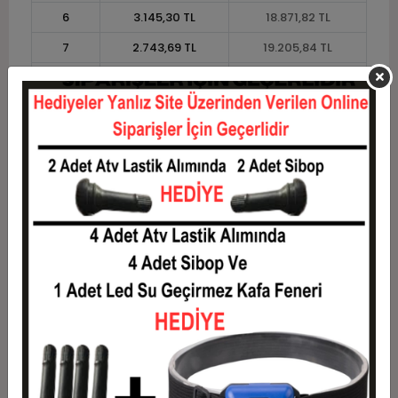
6
3.145,30 TL
18.871,82 TL
7
2.743,69 TL
19.205,84 TL
8
2.442,48 TL
19.539,85 TL
9
2.208,21 TL
19.873,87 TL
10
2.020,79 TL
20.207,88 TL
11
1.852,26 TL
20.374,89 TL
12
1.725,74 TL
20.708,90 TL
Taksit
Taksit Tutarı
Toplam Tutar
1
16.700,73 TL
16.700,73 TL
2
8.350,36 TL
16.700,73 TL
3
5.956,59 TL
17.869,78 TL