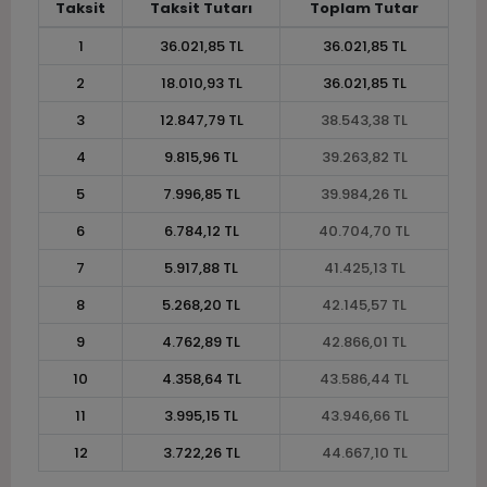
Taksit
Taksit Tutarı
Toplam Tutar
1
36.021,85 TL
36.021,85 TL
2
18.010,93 TL
36.021,85 TL
3
12.847,79 TL
38.543,38 TL
4
9.815,96 TL
39.263,82 TL
5
7.996,85 TL
39.984,26 TL
6
6.784,12 TL
40.704,70 TL
7
5.917,88 TL
41.425,13 TL
8
5.268,20 TL
42.145,57 TL
9
4.762,89 TL
42.866,01 TL
10
4.358,64 TL
43.586,44 TL
11
3.995,15 TL
43.946,66 TL
12
3.722,26 TL
44.667,10 TL