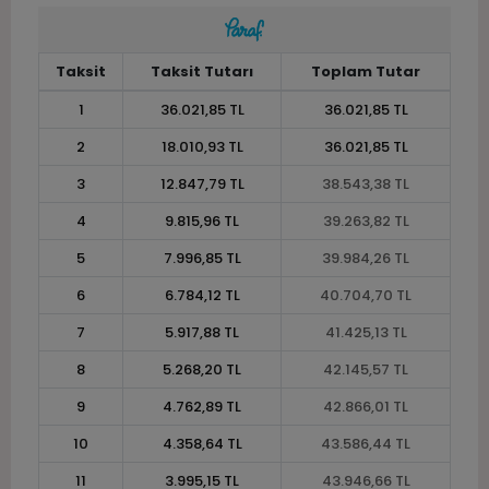
Taksit
Taksit Tutarı
Toplam Tutar
1
36.021,85 TL
36.021,85 TL
2
18.010,93 TL
36.021,85 TL
3
12.847,79 TL
38.543,38 TL
4
9.815,96 TL
39.263,82 TL
5
7.996,85 TL
39.984,26 TL
6
6.784,12 TL
40.704,70 TL
7
5.917,88 TL
41.425,13 TL
8
5.268,20 TL
42.145,57 TL
9
4.762,89 TL
42.866,01 TL
10
4.358,64 TL
43.586,44 TL
11
3.995,15 TL
43.946,66 TL