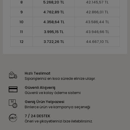
8
5.268,20 TL
42.145,57 TL
9
4.762,89 TL
42.866,01 TL
10
4.358,64 TL
43.586,44 TL
11
3.995,15 TL
43.946,66 TL
12
3.722,26 TL
44.667,10 TL
Hızlı Teslimat
Siparişleriniz en kısa sürede elinize ulaşır.
Güvenli Alışveriş
Güvenli ve kolay ödeme sistemi
Geniş Ürün Yelpazesi
Binlerce ürün ve kampanya seçeneği
7 / 24 DESTEK
Öneri ve şikayetlerinizi bize iletebilirsiniz.