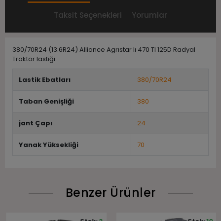
Taksit Seçenekleri
Yorumlar
380/70R24 (13.6R24) Alliance Agrıstar Iı 470 Tl 125D Radyal
Traktör lastiği
Lastik Ebatları
380/70R24
Taban Genişliği
380
jant Çapı
24
Yanak Yüksekliği
70
Benzer Ürünler