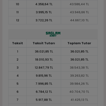
10
4.358,64 TL
43.586,44 TL
11
3.995,15 TL
43.946,66 TL
12
3.722,26 TL
44.667,10 TL
Taksit
Taksit Tutarı
Toplam Tutar
1
36.021,85 TL
36.021,85 TL
2
18.010,93 TL
36.021,85 TL
3
12.847,79 TL
38.543,38 TL
4
9.815,96 TL
39.263,82 TL
5
7.996,85 TL
39.984,26 TL
6
6.784,12 TL
40.704,70 TL
7
5.917,88 TL
41.425,13 TL