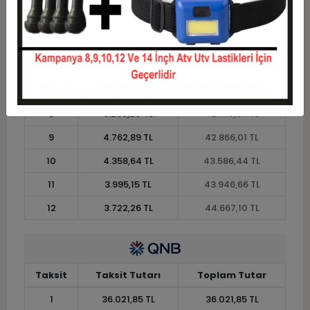
4
9.815,96 TL
39.263,82 TL
5
7.996,85 TL
39.984,26 TL
6
6.784,12 TL
40.704,70 TL
7
5.917,88 TL
41.425,13 TL
8
5.268,20 TL
42.145,57 TL
9
4.762,89 TL
42.866,01 TL
10
4.358,64 TL
43.586,44 TL
11
3.995,15 TL
43.946,66 TL
12
3.722,26 TL
44.667,10 TL
Taksit
Taksit Tutarı
Toplam Tutar
1
36.021,85 TL
36.021,85 TL