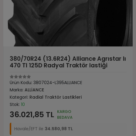
380/70R24 (13.6R24) Alliance Agrıstar Iı
470 Tl 125D Radyal Traktör lastiği
Ürün Kodu:
3807024-L395ALLIANCE
Marka:
ALLİANCE
Kategori:
Radial Traktör Lastikleri
Stok:
10
KARGO
36.021,85 TL
BEDAVA
Havale/EFT ile
34.580,98 TL