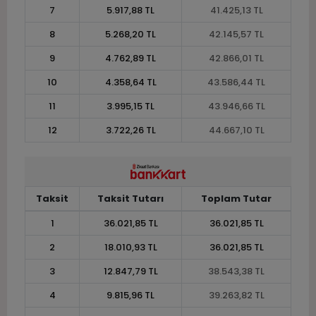
7
5.917,88 TL
41.425,13 TL
8
5.268,20 TL
42.145,57 TL
9
4.762,89 TL
42.866,01 TL
10
4.358,64 TL
43.586,44 TL
11
3.995,15 TL
43.946,66 TL
12
3.722,26 TL
44.667,10 TL
Taksit
Taksit Tutarı
Toplam Tutar
1
36.021,85 TL
36.021,85 TL
2
18.010,93 TL
36.021,85 TL
3
12.847,79 TL
38.543,38 TL
4
9.815,96 TL
39.263,82 TL