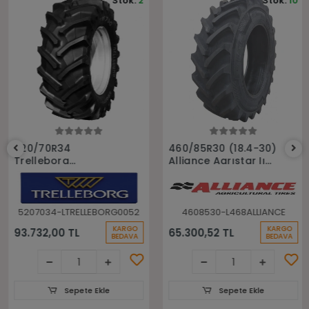
Stok:
2
Stok:
10
Sepete Ekle
Sepete Ekle
520/70R34
460/85R30 (18.4-30)
Trelleborg
Alliance Agrıstar Iı
148A8(148B) Tm700
485 145D Tl Radial
Tl Radyal Traktör
Traktör lastiği
Lastiği
5207034-LTRELLEBORG0052
4608530-L468ALLIANCE
KARGO
KARGO
93.732,00 TL
65.300,52 TL
BEDAVA
BEDAVA
Sepete Ekle
Sepete Ekle