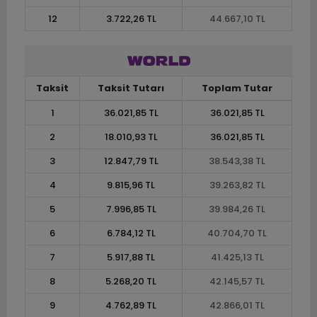
12
3.722,26 TL
44.667,10 TL
Taksit
Taksit Tutarı
Toplam Tutar
1
36.021,85 TL
36.021,85 TL
2
18.010,93 TL
36.021,85 TL
3
12.847,79 TL
38.543,38 TL
4
9.815,96 TL
39.263,82 TL
5
7.996,85 TL
39.984,26 TL
6
6.784,12 TL
40.704,70 TL
7
5.917,88 TL
41.425,13 TL
8
5.268,20 TL
42.145,57 TL
9
4.762,89 TL
42.866,01 TL