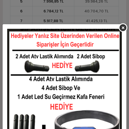
5
7.996,85 TL
39.984,26 TL
6
6.784,12 TL
40.704,70 TL
7
5.917,88 TL
41.425,13 TL
8
5.268,20 TL
42.145,57 TL
9
4.762,89 TL
42.866,01 TL
10
4.358,64 TL
43.586,44 TL
11
3.995,15 TL
43.946,66 TL
12
3.722,26 TL
44.667,10 TL
Taksit
Taksit Tutarı
Toplam Tutar
1
36.021,85 TL
36.021,85 TL
2
18.010,93 TL
36.021,85 TL
3
12.847,79 TL
38.543,38 TL