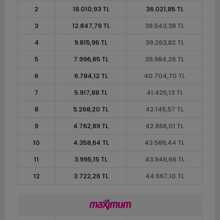
2
18.010,93 TL
36.021,85 TL
3
12.847,79 TL
38.543,38 TL
4
9.815,96 TL
39.263,82 TL
5
7.996,85 TL
39.984,26 TL
6
6.784,12 TL
40.704,70 TL
7
5.917,88 TL
41.425,13 TL
8
5.268,20 TL
42.145,57 TL
9
4.762,89 TL
42.866,01 TL
10
4.358,64 TL
43.586,44 TL
11
3.995,15 TL
43.946,66 TL
12
3.722,26 TL
44.667,10 TL