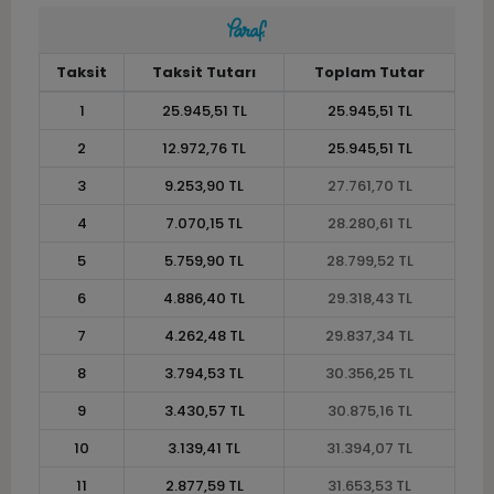
Taksit
Taksit Tutarı
Toplam Tutar
1
25.945,51 TL
25.945,51 TL
2
12.972,76 TL
25.945,51 TL
3
9.253,90 TL
27.761,70 TL
4
7.070,15 TL
28.280,61 TL
5
5.759,90 TL
28.799,52 TL
6
4.886,40 TL
29.318,43 TL
7
4.262,48 TL
29.837,34 TL
8
3.794,53 TL
30.356,25 TL
9
3.430,57 TL
30.875,16 TL
10
3.139,41 TL
31.394,07 TL
11
2.877,59 TL
31.653,53 TL