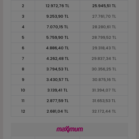
2
12.972,76 TL
25.945,51 TL
3
9.253,90 TL
27.761,70 TL
4
7.070,15 TL
28.280,61 TL
5
5.759,90 TL
28.799,52 TL
6
4.886,40 TL
29.318,43 TL
7
4.262,48 TL
29.837,34 TL
8
3.794,53 TL
30.356,25 TL
9
3.430,57 TL
30.875,16 TL
10
3.139,41 TL
31.394,07 TL
11
2.877,59 TL
31.653,53 TL
12
2.681,04 TL
32.172,44 TL