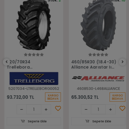
Stok:
2
Stok:
10
Sepete Ekle
Sepete Ekle
520/70R34
460/85R30 (18.4-30)
Trelleborg
Alliance Agrıstar Iı
148A8(148B) Tm700
485 145D Tl Radial
Tl Radyal Traktör
Traktör lastiği
Lastiği
5207034-LTRELLEBORG0052
4608530-L468ALLIANCE
KARGO
KARGO
93.732,00 TL
65.300,52 TL
BEDAVA
BEDAVA
Sepete Ekle
Sepete Ekle