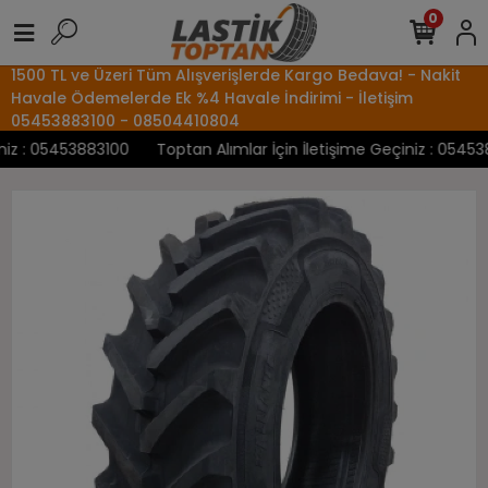
0
1500 TL ve Üzeri Tüm Alışverişlerde Kargo Bedava! - Nakit
Havale Ödemelerde Ek %4 Havale İndirimi - İletişim
05453883100 - 08504410804
z : 05453883100
Toptan Alımlar İçin İletişime Geçiniz : 0545388