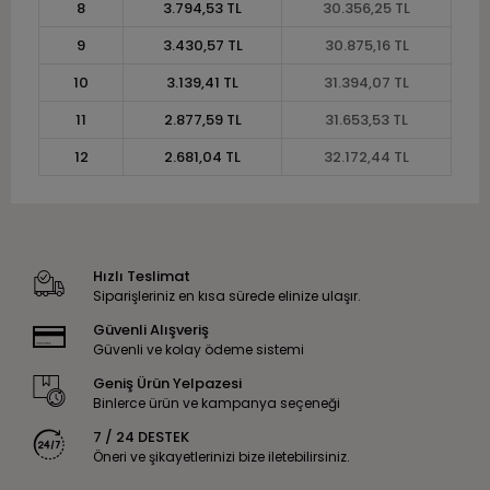
8
3.794,53 TL
30.356,25 TL
9
3.430,57 TL
30.875,16 TL
10
3.139,41 TL
31.394,07 TL
11
2.877,59 TL
31.653,53 TL
12
2.681,04 TL
32.172,44 TL
Hızlı Teslimat
Siparişleriniz en kısa sürede elinize ulaşır.
Güvenli Alışveriş
Güvenli ve kolay ödeme sistemi
Geniş Ürün Yelpazesi
Binlerce ürün ve kampanya seçeneği
7 / 24 DESTEK
Öneri ve şikayetlerinizi bize iletebilirsiniz.