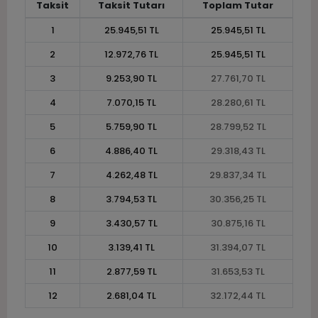
Taksit
Taksit Tutarı
Toplam Tutar
1
25.945,51 TL
25.945,51 TL
2
12.972,76 TL
25.945,51 TL
3
9.253,90 TL
27.761,70 TL
4
7.070,15 TL
28.280,61 TL
5
5.759,90 TL
28.799,52 TL
6
4.886,40 TL
29.318,43 TL
7
4.262,48 TL
29.837,34 TL
8
3.794,53 TL
30.356,25 TL
9
3.430,57 TL
30.875,16 TL
10
3.139,41 TL
31.394,07 TL
11
2.877,59 TL
31.653,53 TL
12
2.681,04 TL
32.172,44 TL