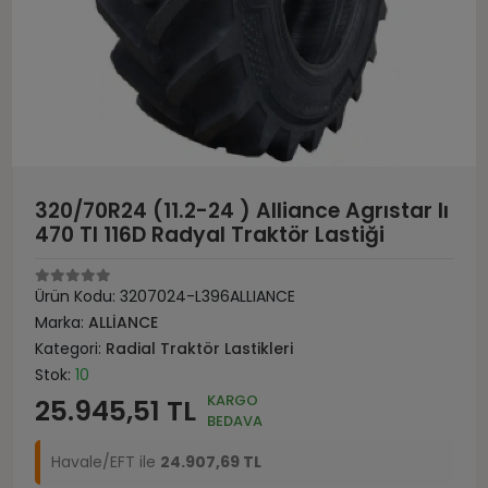
320/70R24 (11.2-24 ) Alliance Agrıstar Iı
470 Tl 116D Radyal Traktör Lastiği
Ürün Kodu:
3207024-L396ALLIANCE
Marka:
ALLİANCE
Kategori:
Radial Traktör Lastikleri
Stok:
10
KARGO
25.945,51 TL
BEDAVA
Havale/EFT ile
24.907,69 TL