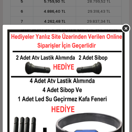
5
5.759,90 TL
28.799,52 TL
6
4.886,40 TL
29.318,43 TL
7
4.262,48 TL
29.837,34 TL
8
3.794,53 TL
30.356,25 TL
9
3.430,57 TL
30.875,16 TL
10
3.139,41 TL
31.394,07 TL
11
2.877,59 TL
31.653,53 TL
12
2.681,04 TL
32.172,44 TL
Taksit
Taksit Tutarı
Toplam Tutar
1
25.945,51 TL
25.945,51 TL
2
12.972,76 TL
25.945,51 TL
3
9.253,90 TL
27.761,70 TL