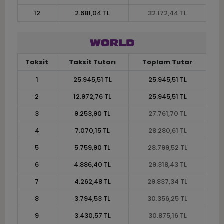
12
2.681,04 TL
32.172,44 TL
Taksit
Taksit Tutarı
Toplam Tutar
1
25.945,51 TL
25.945,51 TL
2
12.972,76 TL
25.945,51 TL
3
9.253,90 TL
27.761,70 TL
4
7.070,15 TL
28.280,61 TL
5
5.759,90 TL
28.799,52 TL
6
4.886,40 TL
29.318,43 TL
7
4.262,48 TL
29.837,34 TL
8
3.794,53 TL
30.356,25 TL
9
3.430,57 TL
30.875,16 TL