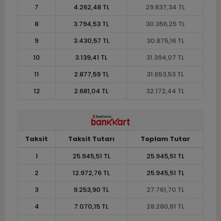
7
4.262,48 TL
29.837,34 TL
8
3.794,53 TL
30.356,25 TL
9
3.430,57 TL
30.875,16 TL
10
3.139,41 TL
31.394,07 TL
11
2.877,59 TL
31.653,53 TL
12
2.681,04 TL
32.172,44 TL
Taksit
Taksit Tutarı
Toplam Tutar
1
25.945,51 TL
25.945,51 TL
2
12.972,76 TL
25.945,51 TL
3
9.253,90 TL
27.761,70 TL
4
7.070,15 TL
28.280,61 TL