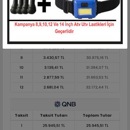
4
7.070,15 TL
28.280,61 TL
5
5.759,90 TL
28.799,52 TL
6
4.886,40 TL
29.318,43 TL
7
4.262,48 TL
29.837,34 TL
8
3.794,53 TL
30.356,25 TL
9
3.430,57 TL
30.875,16 TL
10
3.139,41 TL
31.394,07 TL
11
2.877,59 TL
31.653,53 TL
12
2.681,04 TL
32.172,44 TL
Taksit
Taksit Tutarı
Toplam Tutar
1
25.945,51 TL
25.945,51 TL