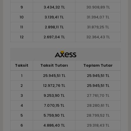
9
3.434,32 TL
30.908,89 TL
10
3.139,41 TL
31.394,07 TL
11
2.898,11 TL
31.879,25 TL
12
2.697,04 TL
32.364,43 TL
Taksit
Taksit Tutarı
Toplam Tutar
1
25.945,51 TL
25.945,51 TL
2
12.972,76 TL
25.945,51 TL
3
9.253,90 TL
27.761,70 TL
4
7.070,15 TL
28.280,61 TL
5
5.759,90 TL
28.799,52 TL
6
4.886,40 TL
29.318,43 TL