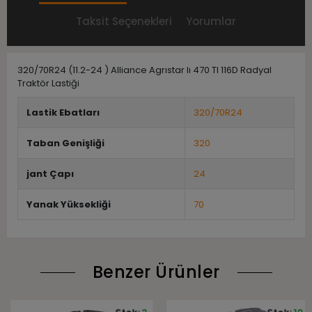
Taksit Seçenekleri
Yorumlar
320/70R24 (11.2-24 ) Alliance Agrıstar Iı 470 Tl 116D Radyal
Traktör Lastiği
Lastik Ebatları
320/70R24
Taban Genişliği
320
jant Çapı
24
Yanak Yüksekliği
70
Benzer Ürünler