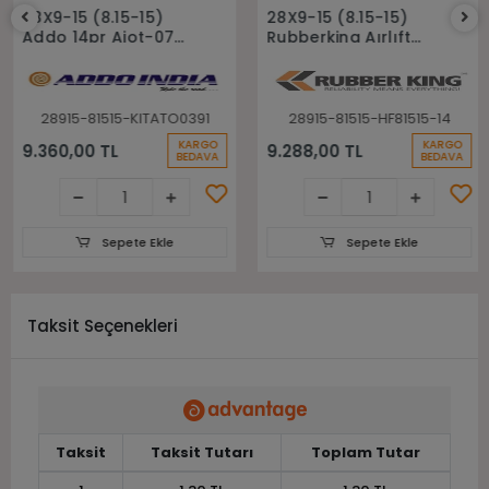
Sepete Ekle
Sepete Ekle
28X9-15 (8.15-15)
28X9-15 (8.15-15)
Addo 14pr Aiot-07
Rubberking Aırlıft
Havalı Forklift Lastiği
14pr Havalı Forklift
Lastiği
28915-81515-KITATO0391
28915-81515-HF81515-14
KARGO
KARGO
9.360,00 TL
9.288,00 TL
BEDAVA
BEDAVA
Sepete Ekle
Sepete Ekle
Taksit Seçenekleri
Taksit
Taksit Tutarı
Toplam Tutar