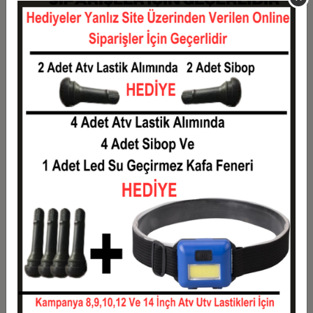
11
0,14 TL
1,59 TL
12
0,13 TL
1,61 TL
Taksit
Taksit Tutarı
Toplam Tutar
1
1,30 TL
1,30 TL
2
0,65 TL
1,30 TL
3
0,46 TL
1,39 TL
4
0,35 TL
1,42 TL
5
0,29 TL
1,44 TL
6
0,24 TL
1,47 TL
7
0,21 TL
1,50 TL
8
0,19 TL
1,52 TL
9
0,17 TL
1,55 TL