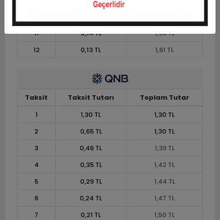
10
0,16 TL
1,57 TL
11
0,14 TL
1,59 TL
12
0,13 TL
1,61 TL
Taksit
Taksit Tutarı
Toplam Tutar
1
1,30 TL
1,30 TL
2
0,65 TL
1,30 TL
3
0,46 TL
1,39 TL
4
0,35 TL
1,42 TL
5
0,29 TL
1,44 TL
6
0,24 TL
1,47 TL
7
0,21 TL
1,50 TL