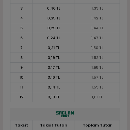
3
0,46 TL
1,39 TL
4
0,35 TL
1,42 TL
5
0,29 TL
1,44 TL
6
0,24 TL
1,47 TL
7
0,21 TL
1,50 TL
8
0,19 TL
1,52 TL
9
0,17 TL
1,55 TL
10
0,16 TL
1,57 TL
11
0,14 TL
1,59 TL
12
0,13 TL
1,61 TL
Taksit
Taksit Tutarı
Toplam Tutar