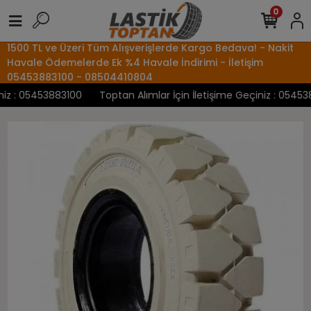
0
1500 TL ve Üzeri Tüm Alışverişlerde Kargo Bedava! - Nakit
Havale Ödemelerde Ek %4 Havale İndirimi - İletişim
05453883100 - 08504410804
z : 05453883100
Toptan Alımlar İçin İletişime Geçiniz : 0545388