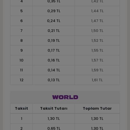
4
0,35 TL
1,42 TL
5
0,29 TL
1,44 TL
6
0,24 TL
1,47 TL
7
0,21 TL
1,50 TL
8
0,19 TL
1,52 TL
9
0,17 TL
1,55 TL
10
0,16 TL
1,57 TL
11
0,14 TL
1,59 TL
12
0,13 TL
1,61 TL
Taksit
Taksit Tutarı
Toplam Tutar
1
1,30 TL
1,30 TL
2
0,65 TL
1,30 TL