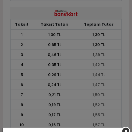
Taksit
Taksit Tutarı
Toplam Tutar
1
1,30 TL
1,30 TL
2
0,65 TL
1,30 TL
3
0,46 TL
1,39 TL
4
0,35 TL
1,42 TL
5
0,29 TL
1,44 TL
6
0,24 TL
1,47 TL
7
0,21 TL
1,50 TL
8
0,19 TL
1,52 TL
9
0,17 TL
1,55 TL
10
0,16 TL
1,57 TL