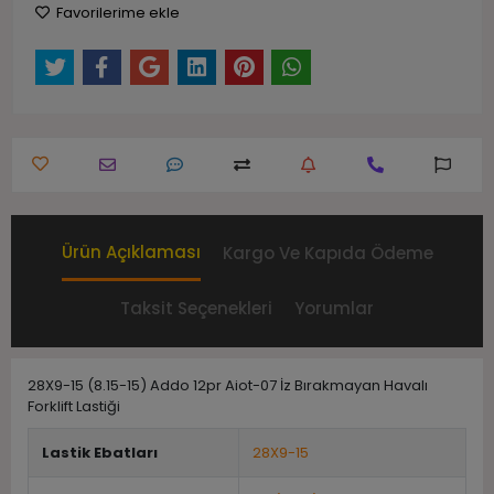
Favorilerime ekle
Ürün Açıklaması
Kargo Ve Kapıda Ödeme
Taksit Seçenekleri
Yorumlar
28X9-15 (8.15-15) Addo 12pr Aiot-07 İz Bırakmayan Havalı
Forklift Lastiği
Lastik Ebatları
28X9-15