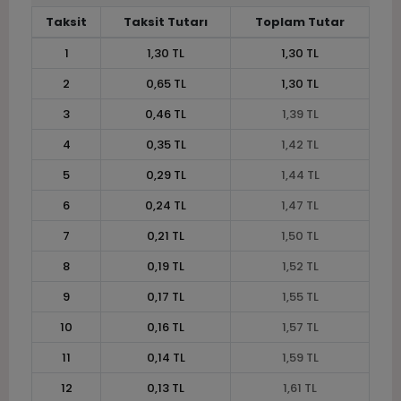
Taksit
Taksit Tutarı
Toplam Tutar
1
1,30 TL
1,30 TL
2
0,65 TL
1,30 TL
3
0,46 TL
1,39 TL
4
0,35 TL
1,42 TL
5
0,29 TL
1,44 TL
6
0,24 TL
1,47 TL
7
0,21 TL
1,50 TL
8
0,19 TL
1,52 TL
9
0,17 TL
1,55 TL
10
0,16 TL
1,57 TL
11
0,14 TL
1,59 TL
12
0,13 TL
1,61 TL