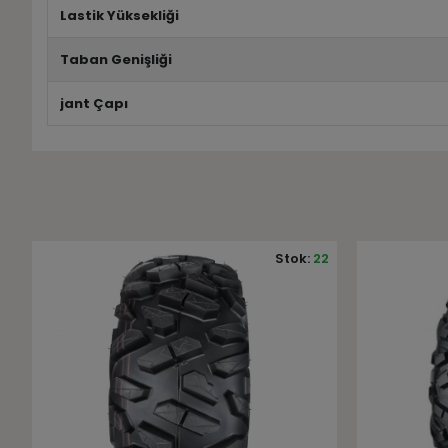
Lastik Yüksekliği
Taban Genişliği
jant Çapı
2
Stok:
18