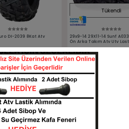
Tükendi
Tükendi
Stokta Yok
Stokta Yok
X11-14 Sunf A033 Power
30x10R14 Duro DI-2037 8Ka
kım Atv Utv Lastiği
Utv Lastiği
TA-29914-291114-A033
301014-DI2037
Stokta Yok
Stokta Yok