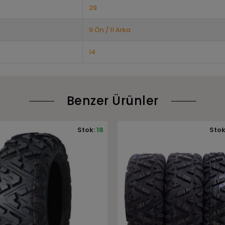
29
9 Ön / 11 Arka
14
Benzer Ürünler
Stok:
Stokta yok
Stok