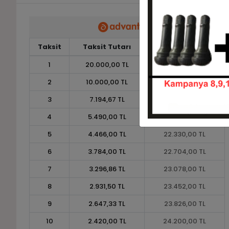
Taksit
Taksit Tutarı
Toplam Tutar
1
20.000,00 TL
20.000,00 TL
2
10.000,00 TL
20.000,00 TL
3
7.194,67 TL
21.584,00 TL
4
5.490,00 TL
21.960,00 TL
5
4.466,00 TL
22.330,00 TL
6
3.784,00 TL
22.704,00 TL
7
3.296,86 TL
23.078,00 TL
8
2.931,50 TL
23.452,00 TL
9
2.647,33 TL
23.826,00 TL
10
2.420,00 TL
24.200,00 TL