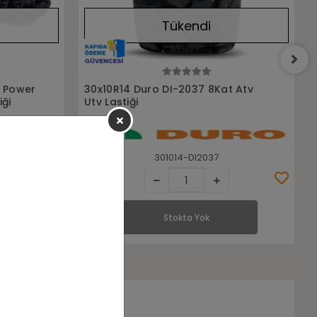
Tükendi
Stokta Yok
t Atv
29X9-14 29X11-14 Duro DI2039
8Kat Ön Arka Takım Atv Lastiği
29914-291114-DI2039
Stokta Yok