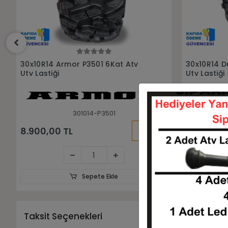
Sepete Ekle
30x10R14 Duro DI-2039 8Kat Atv
29x9-14 29
Utv Lastiği
Ön Arka Ta
301014-DI2039
SE
KARGO
10.800,00 TL
BEDAVA
Sepete Ekle
Taksit Seçenekleri