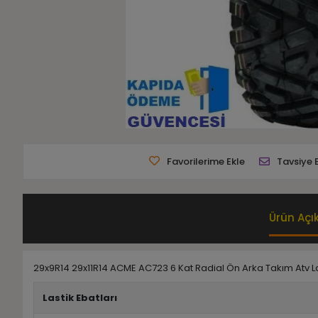
Favorilerime Ekle
Tavsiye 
Ürün Açı
29x9R14 29x11R14 ACME AC723 6 Kat Radial Ön Arka Takım Atv La
Lastik Ebatları