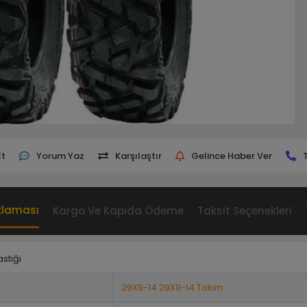
Et
Yorum Yaz
Karşılaştır
Gelince Haber Ver
klaması
Kargo Ve Kapıda Ödeme
Taksit Seçenekleri
stiği
29X9-14 29X11-14 Takım