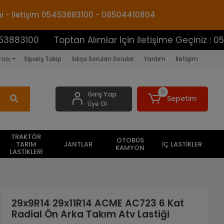
mi - İletişim 05453883100 - 08504410804
Toptan Alımlar İçin İletişime Geçiniz : 0545388310
rası
Sipariş Takip
Sıkça Sorulan Sorular
Yardım
İletişim
0
Giriş Yap
Sepetim
Üye Ol
TRAKTÖR
OTOBÜS
TARIM
JANTLAR
İÇ LASTİKLER
KAMYON
LASTİKLERİ
29x9R14 29x11R14 ACME AC723 6 Kat
Radial Ön Arka Takım Atv Lastiği