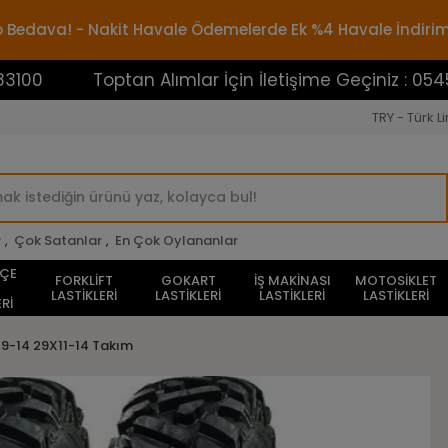
rgo Bedava! - Nakit Havale Ödemelerde Ek %4 Havale İndiri
Toptan Alımlar İçin İletişime Geçiniz : 05453883100
TRY - Türk Li
r
,
Çok Satanlar
,
En Çok Oylananlar
HÇE
FORKLİFT
GOKART
İŞ MAKİNASI
MOTOSİKLET
LASTİKLERİ
LASTİKLERİ
LASTİKLERİ
LASTİKLERİ
Rİ
9-14 29X11-14 Takım