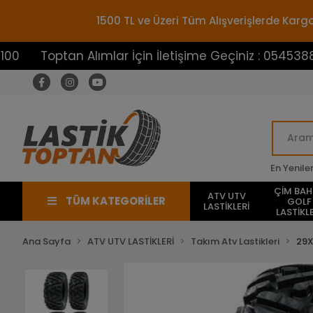
1500 TL ve Üzeri Tüm Alışverişlerde Ka
tan Alımlar İçin İletişime Geçiniz : 05453883100
En Yenile
ÇİM BA
ATV UTV
TÜM KATEGORİLER
GOLF
LASTİKLERİ
LASTİKLE
Ana Sayfa
ATV UTV LASTİKLERİ
Takım Atv Lastikleri
29X