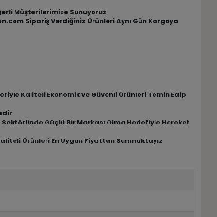
eğerli Müşterilerimize Sunuyoruz
tan.com Sipariş Verdiğiniz Ürünleri Aynı Gün Kargoya
riyle Kaliteli Ekonomik ve Güvenli Ürünleri Temin Edip
edir
riş Sektöründe Güçlü Bir Markası Olma Hedefiyle Hereket
Kaliteli Ürünleri En Uygun Fiyattan Sunmaktayız