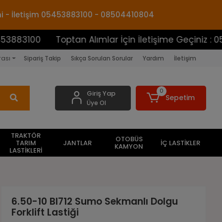
mi - İletişim 05453883100 - 08504410804
0
Toptan Alımlar İçin İletişime Geçiniz : 05453883
rası
Sipariş Takip
Sıkça Sorulan Sorular
Yardım
İletişim
0
Giriş Yap
Sepetim
Üye Ol
TRAKTÖR
OTOBÜS
TARIM
JANTLAR
İÇ LASTİKLER
KAMYON
LASTİKLERİ
6.50-10 Bl712 Sumo Sekmanlı Dolgu
Forklift Lastiği