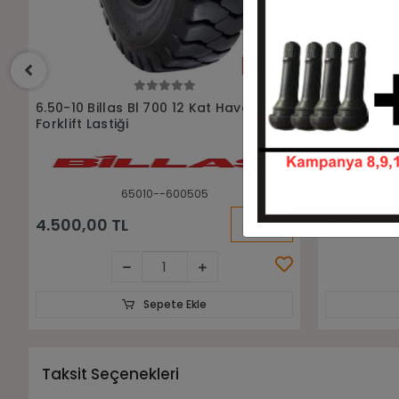
Sepete Ekle
6.50-10 Atlante Aırlıft 10pr Havalı
6.50-10 Ad
Forklift Lastiği
Sekmanlı Do
65010-HVL65010-10
KARGO
4.450,00 TL
12.350,00
BEDAVA
Sepete Ekle
Taksit Seçenekleri