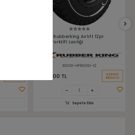
Sepete Ekle
2pr
6.50-10 Warrior Siyah Sekmansız
Dolgu Forklift Lastiği
65010-WARRİOR
KARGO
KARGO
8.750,00 TL
BEDAVA
BEDAVA
Sepete Ekle