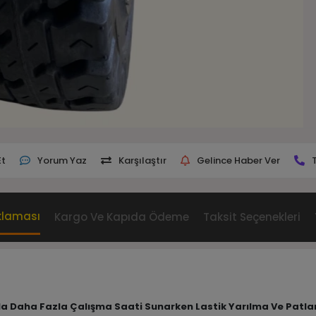
Et
Yorum Yaz
Karşılaştır
Gelince Haber Ver
klaması
Kargo Ve Kapıda Ödeme
Taksit Seçenekleri
Oranla Daha Fazla Çalışma Saati Sunarken Lastik Yarılma Ve Pat