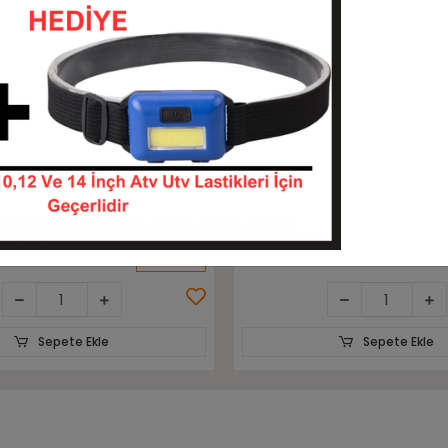
Sepete Ekle
Sepete Ekle
do İz Bırakmayan
6.50-10 Rubberking Aırlıft 1
lgu Forklift Lastiği
Havalı Forklift Lastiği
65010-ATO001856
65010-HF65010-12
KARGO
 TL
4.896,00 TL
BEDAVA
Sepete Ekle
Sepete Ekle