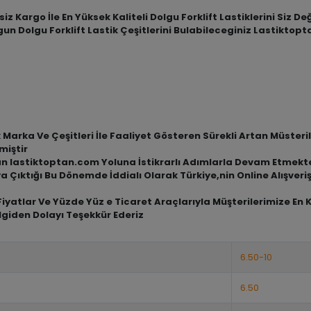
iz Kargo İle En Yüksek Kaliteli Dolgu Forklift Lastiklerini Siz D
gun Dolgu Forklift Lastik Çeşitlerini Bulabileceginiz Lastiktop
arka Ve Çeşitleri İle Faaliyet Gösteren Sürekli Artan Müsterile
miştir
an lastiktoptan.com Yoluna İstikrarlı Adımlarla Devam Etmekt
a Çıktığı Bu Dönemde İddialı Olarak Türkiye,nin Online Alışve
iyatlar Ve Yüzde Yüz e Ticaret Araçlarıyla Müşterilerimize En 
lgiden Dolayı Teşekkür Ederiz
6.50-10
6.50