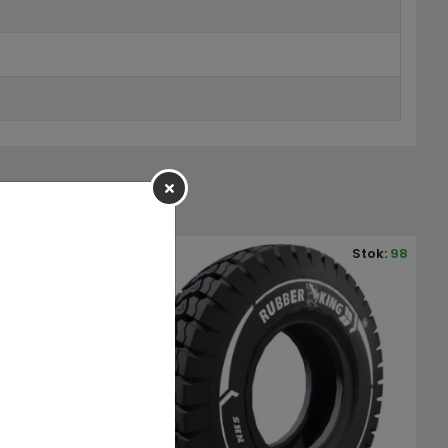
Stok:
98
Stok:
6