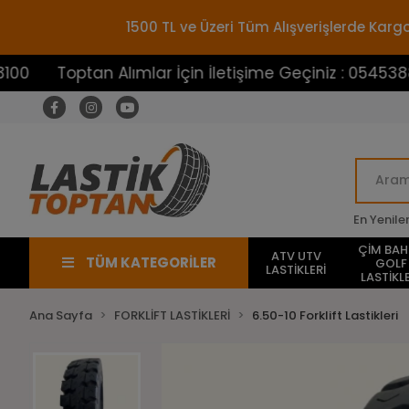
1500 TL ve Üzeri Tüm Alışverişlerde Ka
optan Alımlar İçin İletişime Geçiniz : 05453883100
En Yenile
ÇİM BA
ATV UTV
TÜM KATEGORİLER
GOLF
LASTİKLERİ
LASTİKLE
Ana Sayfa
FORKLİFT LASTİKLERİ
6.50-10 Forklift Lastikleri