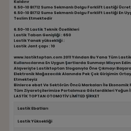
Kaldırır
6.50-10 Bl712 Sumo Sekmanlı Dolgu Forklift Lastiği Ücrets
6.50-10 Bl712 Sumo Sekmanlı Dolgu Forklift Lastiği En Uy
Teslim Etmektedir
6.50-10 Lastik Teknik Özellikleri
Lastik Taban Genişliği : 650
Lastik Yanak yüksekliği :
Lastik Jant çapı : 10
www.lastiktoptan.com 2011 Yılından Bu Yana Tüm Lastik M
Kullanıcılarına En Uygun Şartlarda Sunmayı Misyon Edin
Alışverişte Lastiktoptan Sloganıyla Öne Çıkmayı Başar
Elektronik Mağazacılık Alanında Pek Çok Girişimin Ortay
Etmekteyiz
Binlerce ebat Ve Sektörün Öncü Markaları İle Ekonomik F
Tüm Ziyaretçilerimize Portalımıza Gösterdikleri Yoğun İ
LASTİK TOPTAN OTOMOTİV LİMİTED ŞİRKET
Lastik Ebatları
Lastik Yüksekliği