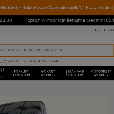
rgo Bedava! - Nakit Havale Ödemelerde Ek %4 Havale İndiri
Toptan Alımlar İçin İletişime Geçiniz : 0545388310
TRY - Türk Li
r
,
Çok Satanlar
,
En Çok Oylananlar
HÇE
FORKLİFT
GOKART
İŞ MAKİNASI
MOTOSİKLET
LASTİKLERİ
LASTİKLERİ
LASTİKLERİ
LASTİKLERİ
Rİ