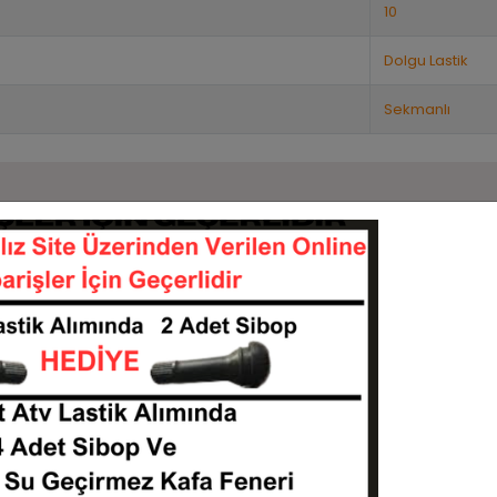
10
Dolgu Lastik
Sekmanlı
Benzer Ürünler
Stok:
20