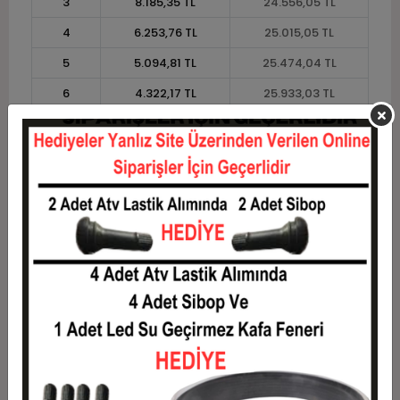
3
8.185,35 TL
24.556,05 TL
4
6.253,76 TL
25.015,05 TL
5
5.094,81 TL
25.474,04 TL
6
4.322,17 TL
25.933,03 TL
7
3.770,29 TL
26.392,02 TL
8
3.356,38 TL
26.851,01 TL
9
3.034,44 TL
27.310,00 TL
10
2.776,90 TL
27.769,00 TL
11
2.545,32 TL
27.998,49 TL
12
2.371,46 TL
28.457,48 TL
Taksit
Taksit Tutarı
Toplam Tutar
1
22.949,58 TL
22.949,58 TL