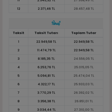
11
2.545,32 TL
27.998,49 TL
12
2.371,46 TL
28.457,48 TL
Taksit
Taksit Tutarı
Toplam Tutar
1
22.949,58 TL
22.949,58 TL
2
11.474,79 TL
22.949,58 TL
3
8.185,35 TL
24.556,05 TL
4
6.253,76 TL
25.015,05 TL
5
5.094,81 TL
25.474,04 TL
6
4.322,17 TL
25.933,03 TL
7
3.770,29 TL
26.392,02 TL
8
3.356,38 TL
26.851,01 TL
9
3.034,44 TL
27.310,00 TL