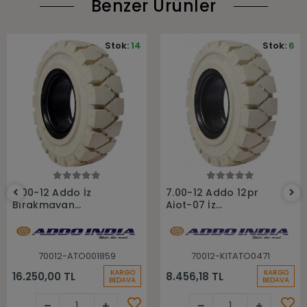
Benzer Ürünler
Stok:
14
Stok:
6
Sepete Ekle
Sepete Ekle
7.00-12 Addo İz
7.00-12 Addo 12pr
Bırakmayan
Aiot-07 İz
Sekmanlı Dolgu
Bırakmayan Havalı
Forklift Lastiği
Forklift Lastiği
70012-ATO001859
70012-KITATO0471
KARGO
KARGO
16.250,00 TL
8.456,18 TL
BEDAVA
BEDAVA