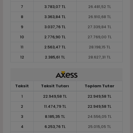
7
3.783,07 TL
26.481,52 TL
8
3.363,84 TL
26.910,68 TL
9
3.037,76 TL
27.339,84 TL
10
2.776,90 TL
27.769,00 TL
11
2.563,47 TL
28.198,15 TL
12
2.385,61 TL
28.627,31 TL
Taksit
Taksit Tutarı
Toplam Tutar
1
22.949,58 TL
22.949,58 TL
2
11.474,79 TL
22.949,58 TL
3
8.185,35 TL
24.556,05 TL
4
6.253,76 TL
25.015,05 TL