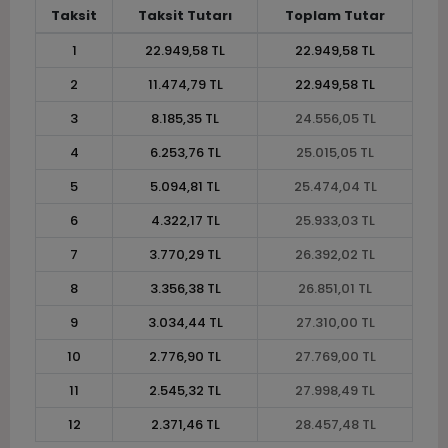
Taksit
Taksit Tutarı
Toplam Tutar
1
22.949,58 TL
22.949,58 TL
2
11.474,79 TL
22.949,58 TL
3
8.185,35 TL
24.556,05 TL
4
6.253,76 TL
25.015,05 TL
5
5.094,81 TL
25.474,04 TL
6
4.322,17 TL
25.933,03 TL
7
3.770,29 TL
26.392,02 TL
8
3.356,38 TL
26.851,01 TL
9
3.034,44 TL
27.310,00 TL
10
2.776,90 TL
27.769,00 TL
11
2.545,32 TL
27.998,49 TL
12
2.371,46 TL
28.457,48 TL