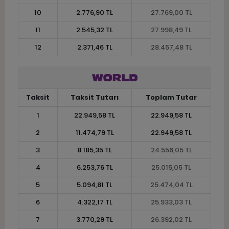
10
2.776,90 TL
27.769,00 TL
11
2.545,32 TL
27.998,49 TL
12
2.371,46 TL
28.457,48 TL
Taksit
Taksit Tutarı
Toplam Tutar
1
22.949,58 TL
22.949,58 TL
2
11.474,79 TL
22.949,58 TL
3
8.185,35 TL
24.556,05 TL
4
6.253,76 TL
25.015,05 TL
5
5.094,81 TL
25.474,04 TL
6
4.322,17 TL
25.933,03 TL
7
3.770,29 TL
26.392,02 TL