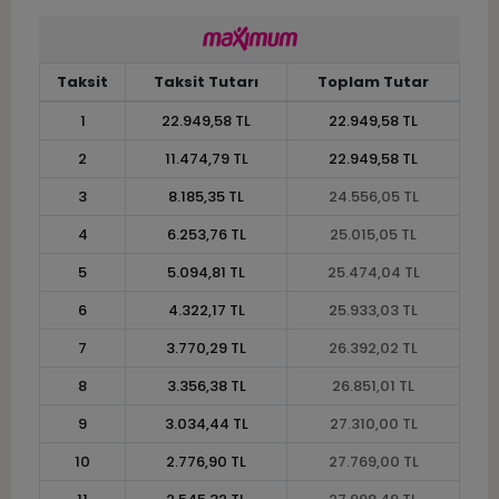
Taksit
Taksit Tutarı
Toplam Tutar
1
22.949,58 TL
22.949,58 TL
2
11.474,79 TL
22.949,58 TL
3
8.185,35 TL
24.556,05 TL
4
6.253,76 TL
25.015,05 TL
5
5.094,81 TL
25.474,04 TL
6
4.322,17 TL
25.933,03 TL
7
3.770,29 TL
26.392,02 TL
8
3.356,38 TL
26.851,01 TL
9
3.034,44 TL
27.310,00 TL
10
2.776,90 TL
27.769,00 TL