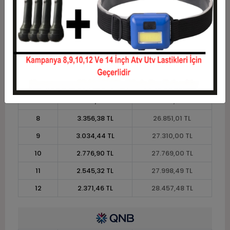
2
11.474,79 TL
22.949,58 TL
3
8.185,35 TL
24.556,05 TL
4
6.253,76 TL
25.015,05 TL
5
5.094,81 TL
25.474,04 TL
6
4.322,17 TL
25.933,03 TL
7
3.770,29 TL
26.392,02 TL
8
3.356,38 TL
26.851,01 TL
9
3.034,44 TL
27.310,00 TL
10
2.776,90 TL
27.769,00 TL
11
2.545,32 TL
27.998,49 TL
12
2.371,46 TL
28.457,48 TL