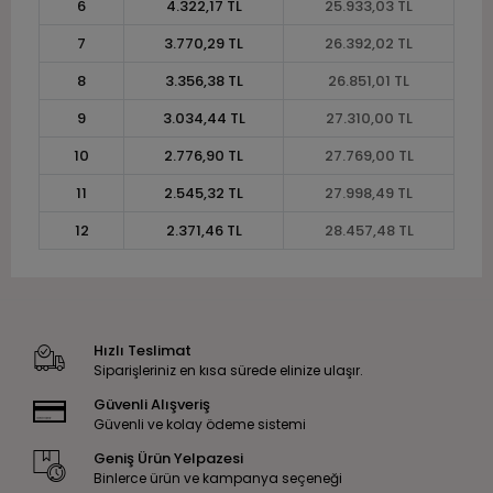
6
4.322,17 TL
25.933,03 TL
7
3.770,29 TL
26.392,02 TL
8
3.356,38 TL
26.851,01 TL
9
3.034,44 TL
27.310,00 TL
10
2.776,90 TL
27.769,00 TL
11
2.545,32 TL
27.998,49 TL
12
2.371,46 TL
28.457,48 TL
Hızlı Teslimat
Siparişleriniz en kısa sürede elinize ulaşır.
Güvenli Alışveriş
Güvenli ve kolay ödeme sistemi
Geniş Ürün Yelpazesi
Binlerce ürün ve kampanya seçeneği