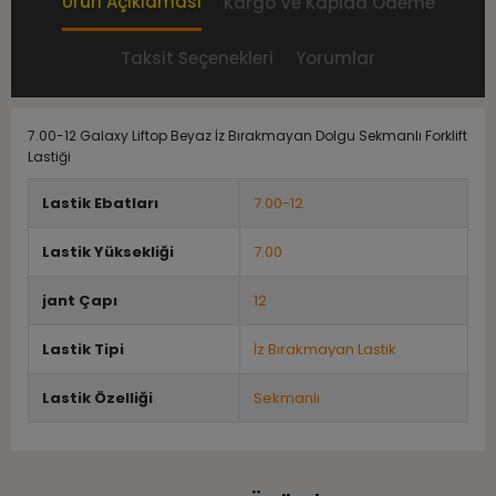
Ürün Açıklaması
Kargo Ve Kapıda Ödeme
Taksit Seçenekleri
Yorumlar
7.00-12 Galaxy Liftop Beyaz İz Bırakmayan Dolgu Sekmanlı Forklift
Lastiği
Lastik Ebatları
7.00-12
Lastik Yüksekliği
7.00
jant Çapı
12
Lastik Tipi
İz Bırakmayan Lastik
Lastik Özelliği
Sekmanlı