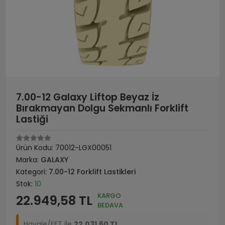
7.00-12 Galaxy Liftop Beyaz İz
Bırakmayan Dolgu Sekmanlı Forklift
Lastiği
Ürün Kodu:
70012-LGX00051
Marka:
GALAXY
Kategori:
7.00-12 Forklift Lastikleri
Stok:
10
KARGO
22.949,58 TL
BEDAVA
Havale/EFT ile
22.031,60 TL