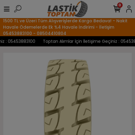
0
1500 TL ve Üzeri Tüm Alışverişlerde Kargo Bedava! - Nakit
Havale Ödemelerde Ek %4 Havale İndirimi - İletişim
05453883100 - 08504410804
z : 05453883100
Toptan Alımlar İçin İletişime Geçiniz : 0545388