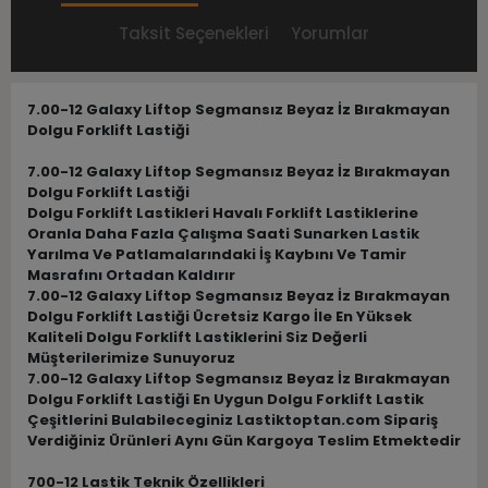
Taksit Seçenekleri
Yorumlar
7.00-12 Galaxy Liftop Segmansız Beyaz İz Bırakmayan
Dolgu Forklift Lastiği
7.00-12 Galaxy Liftop Segmansız Beyaz İz Bırakmayan
Dolgu Forklift Lastiği
Dolgu Forklift Lastikleri Havalı Forklift Lastiklerine
Oranla Daha Fazla Çalışma Saati Sunarken Lastik
Yarılma Ve Patlamalarındaki İş Kaybını Ve Tamir
Masrafını Ortadan Kaldırır
7.00-12 Galaxy Liftop Segmansız Beyaz İz Bırakmayan
Dolgu Forklift Lastiği
Ücretsiz Kargo İle En Yüksek
Kaliteli Dolgu Forklift Lastiklerini Siz Değerli
Müşterilerimize Sunuyoruz
7.00-12 Galaxy Liftop Segmansız Beyaz İz Bırakmayan
Dolgu Forklift Lastiği
En Uygun Dolgu Forklift Lastik
Çeşitlerini Bulabileceginiz Lastiktoptan.com Sipariş
Verdiğiniz Ürünleri Aynı Gün Kargoya Teslim Etmektedir
700-12 Lastik Teknik Özellikleri