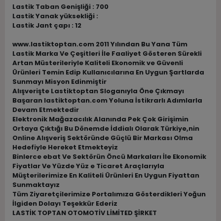
Lastik Taban Genişliği : 700
Lastik Yanak yüksekliği :
Lastik Jant çapı : 12
www.lastiktoptan.com 2011 Yılından Bu Yana Tüm
Lastik Marka Ve Çeşitleri İle Faaliyet Gösteren Sürekli
Artan Müsterileriyle Kaliteli Ekonomik ve Güvenli
Ürünleri Temin Edip Kullanıcılarına En Uygun Şartlarda
Sunmayı Misyon Edinmiştir
Alışverişte Lastiktoptan Sloganıyla Öne Çıkmayı
Başaran lastiktoptan.com Yoluna İstikrarlı Adımlarla
Devam Etmektedir
Elektronik Mağazacılık Alanında Pek Çok Girişimin
Ortaya Çıktığı Bu Dönemde İddialı Olarak Türkiye,nin
Online Alışveriş Sektöründe Güçlü Bir Markası Olma
Hedefiyle Hereket Etmekteyiz
Binlerce ebat Ve Sektörün Öncü Markaları İle Ekonomik
Fiyatlar Ve Yüzde Yüz e Ticaret Araçlarıyla
Müşterilerimize En Kaliteli Ürünleri En Uygun Fiyattan
Sunmaktayız
Tüm Ziyaretçilerimize Portalımıza Gösterdikleri Yoğun
İlgiden Dolayı Teşekkür Ederiz
LASTİK TOPTAN OTOMOTİV LİMİTED ŞİRKET