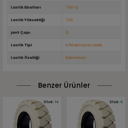
Lastik Ebatları
7.00-12
Lastik Yüksekliği
7.00
jant Çapı
12
Lastik Tipi
İz Bırakmayan Lastik
Lastik Özelliği
Sekmansız
Benzer Ürünler
Stok:
14
Stok:
6