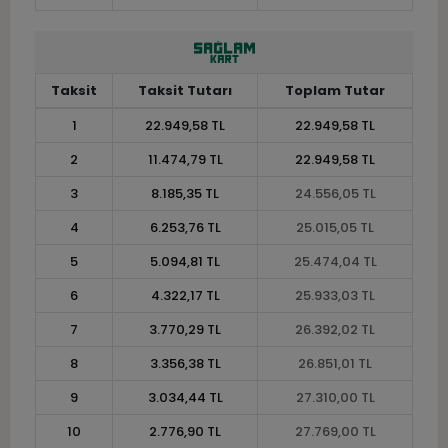
Taksit
Taksit Tutarı
Toplam Tutar
1
22.949,58 TL
22.949,58 TL
2
11.474,79 TL
22.949,58 TL
3
8.185,35 TL
24.556,05 TL
4
6.253,76 TL
25.015,05 TL
5
5.094,81 TL
25.474,04 TL
6
4.322,17 TL
25.933,03 TL
7
3.770,29 TL
26.392,02 TL
8
3.356,38 TL
26.851,01 TL
9
3.034,44 TL
27.310,00 TL
10
2.776,90 TL
27.769,00 TL