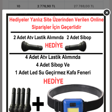
10
2.776,90 TL
27.769,00 TL
11
2.545,32 TL
27.998,49 TL
12
2.371,46 TL
28.457,48 TL
Taksit
Taksit Tutarı
Toplam Tutar
1
22.949,58 TL
22.949,58 TL
2
11.474,79 TL
22.949,58 TL
3
8.185,35 TL
24.556,05 TL
4
6.253,76 TL
25.015,05 TL
5
5.094,81 TL
25.474,04 TL
6
4.322,17 TL
25.933,03 TL
7
3.770,29 TL
26.392,02 TL