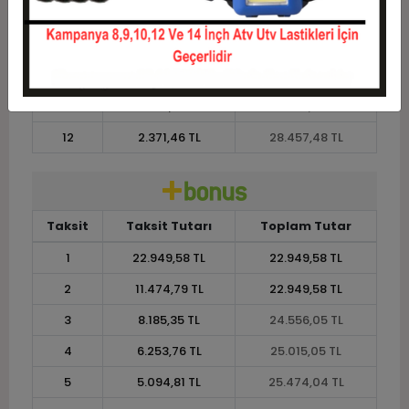
8
3.356,38 TL
26.851,01 TL
9
3.034,44 TL
27.310,00 TL
10
2.776,90 TL
27.769,00 TL
11
2.545,32 TL
27.998,49 TL
12
2.371,46 TL
28.457,48 TL
Taksit
Taksit Tutarı
Toplam Tutar
1
22.949,58 TL
22.949,58 TL
2
11.474,79 TL
22.949,58 TL
3
8.185,35 TL
24.556,05 TL
4
6.253,76 TL
25.015,05 TL
5
5.094,81 TL
25.474,04 TL