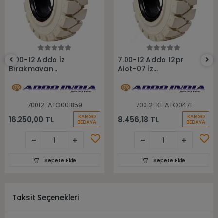
Sepete Ekle
Sepete Ekle
7.00-12 Addo İz
7.00-12 Addo 12pr
Bırakmayan
Aiot-07 İz
Sekmanlı Dolgu
Bırakmayan Havalı
Forklift Lastiği
Forklift Lastiği
70012-ATO001859
70012-KITATO0471
KARGO
KARGO
16.250,00 TL
8.456,18 TL
BEDAVA
BEDAVA
Sepete Ekle
Sepete Ekle
Taksit Seçenekleri