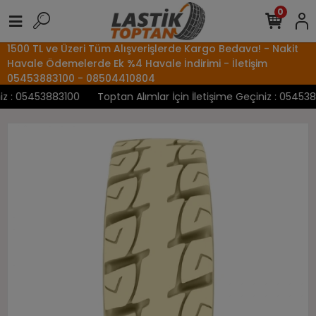
0
1500 TL ve Üzeri Tüm Alışverişlerde Kargo Bedava! - Nakit
Havale Ödemelerde Ek %4 Havale İndirimi - İletişim
05453883100 - 08504410804
 : 05453883100
Toptan Alımlar İçin İletişime Geçiniz : 05453883