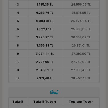
3
8.185,35 TL
24.556,05 TL
4
6.253,76 TL
25.015,05 TL
5
5.094,81 TL
25.474,04 TL
6
4.322,17 TL
25.933,03 TL
7
3.770,29 TL
26.392,02 TL
8
3.356,38 TL
26.851,01 TL
9
3.034,44 TL
27.310,00 TL
10
2.776,90 TL
27.769,00 TL
11
2.545,32 TL
27.998,49 TL
12
2.371,46 TL
28.457,48 TL
Taksit
Taksit Tutarı
Toplam Tutar