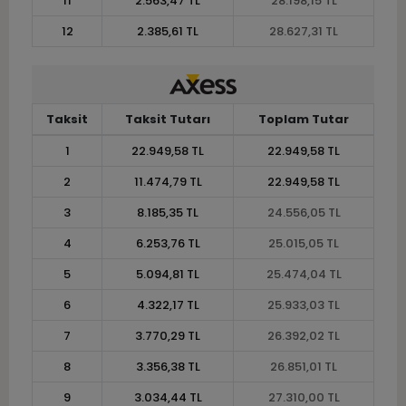
11
2.563,47 TL
28.198,15 TL
12
2.385,61 TL
28.627,31 TL
Taksit
Taksit Tutarı
Toplam Tutar
1
22.949,58 TL
22.949,58 TL
2
11.474,79 TL
22.949,58 TL
3
8.185,35 TL
24.556,05 TL
4
6.253,76 TL
25.015,05 TL
5
5.094,81 TL
25.474,04 TL
6
4.322,17 TL
25.933,03 TL
7
3.770,29 TL
26.392,02 TL
8
3.356,38 TL
26.851,01 TL
9
3.034,44 TL
27.310,00 TL