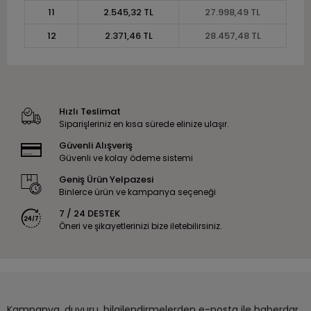
11
2.545,32 TL
27.998,49 TL
12
2.371,46 TL
28.457,48 TL
Hızlı Teslimat
Siparişleriniz en kısa sürede elinize ulaşır.
Güvenli Alışveriş
Güvenli ve kolay ödeme sistemi
Geniş Ürün Yelpazesi
Binlerce ürün ve kampanya seçeneği
7 / 24 DESTEK
Öneri ve şikayetlerinizi bize iletebilirsiniz.
Kampanya, duyuru, bilgilendirmelerden e-posta ile haberdar