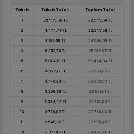
Taksit
Taksit Tutarı
Toplam Tutar
1
22.949,58 TL
22.949,58 TL
2
11.474,79 TL
22.949,58 TL
3
8.185,35 TL
24.556,05 TL
4
6.253,76 TL
25.015,05 TL
5
5.094,81 TL
25.474,04 TL
6
4.322,17 TL
25.933,03 TL
7
3.770,29 TL
26.392,02 TL
8
3.356,38 TL
26.851,01 TL
9
3.034,44 TL
27.310,00 TL
10
2.776,90 TL
27.769,00 TL
11
2.545,32 TL
27.998,49 TL
12
2.371,46 TL
28.457,48 TL