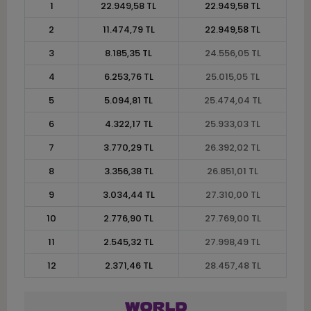
1
22.949,58 TL
22.949,58 TL
2
11.474,79 TL
22.949,58 TL
3
8.185,35 TL
24.556,05 TL
4
6.253,76 TL
25.015,05 TL
5
5.094,81 TL
25.474,04 TL
6
4.322,17 TL
25.933,03 TL
7
3.770,29 TL
26.392,02 TL
8
3.356,38 TL
26.851,01 TL
9
3.034,44 TL
27.310,00 TL
10
2.776,90 TL
27.769,00 TL
11
2.545,32 TL
27.998,49 TL
12
2.371,46 TL
28.457,48 TL