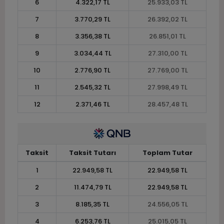
6
4.322,17 TL
25.933,03 TL
7
3.770,29 TL
26.392,02 TL
8
3.356,38 TL
26.851,01 TL
9
3.034,44 TL
27.310,00 TL
10
2.776,90 TL
27.769,00 TL
11
2.545,32 TL
27.998,49 TL
12
2.371,46 TL
28.457,48 TL
Taksit
Taksit Tutarı
Toplam Tutar
1
22.949,58 TL
22.949,58 TL
2
11.474,79 TL
22.949,58 TL
3
8.185,35 TL
24.556,05 TL
4
6.253,76 TL
25.015,05 TL