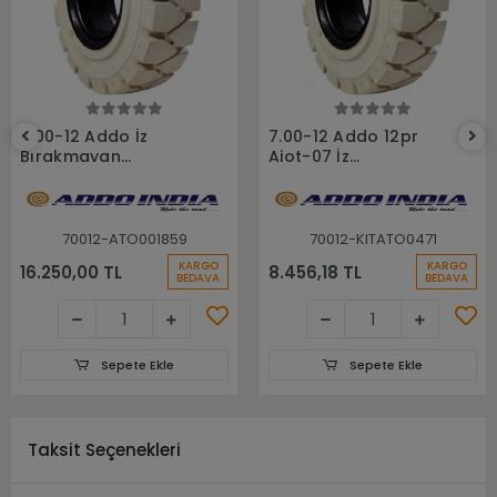
Sepete Ekle
Sepete Ekle
7.00-12 Addo İz
7.00-12 Addo 12pr
Bırakmayan
Aiot-07 İz
Sekmanlı Dolgu
Bırakmayan Havalı
Forklift Lastiği
Forklift Lastiği
70012-ATO001859
70012-KITATO0471
KARGO
KARGO
16.250,00 TL
8.456,18 TL
BEDAVA
BEDAVA
Sepete Ekle
Sepete Ekle
Taksit Seçenekleri