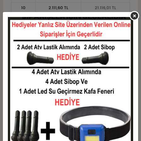
10
2.111,60 TL
21.116,01 TL
11
1.935,50 TL
21.290,52 TL
12
1.803,30 TL
21.639,55 TL
Taksit
Taksit Tutarı
Toplam Tutar
1
17.451,25 TL
17.451,25 TL
2
8.725,62 TL
17.451,25 TL
3
6.224,28 TL
18.672,83 TL
4
4.755,46 TL
19.021,86 TL
5
3.874,18 TL
19.370,88 TL
6
3.286,65 TL
19.719,91 TL
7
2.866,99 TL
20.068,93 TL