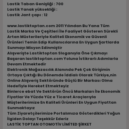
Lastik Taban Genişliği : 700
Lastik Yanak yüksekliği :
Lastik Jant çapı : 12
www.lastiktoptan.com 2011 Yılından Bu Yana Tüm
Lastik Marka Ve Çeşitleri İle Faaliyet Gösteren Sürekli
Artan Müsterileriyle Kaliteli Ekonomik ve Güvenli
Ürünleri Temin Edip Kullanıcılarına En Uygun Şartlarda
Sunmayı Misyon Edinmiştir
Alışverişte Lastiktoptan Sloganıyla Öne Çıkmayı
Başaran lastiktoptan.com Yoluna İstikrarlı Adımlarla
Devam Etmektedir
Elektronik Mağazacılık Alanında Pek Çok Girişimin
Ortaya Çıktığı Bu Dönemde İddialı Olarak Türkiye,nin
Online Alışveriş Sektöründe Güçlü Bir Markası Olma
Hedefiyle Hereket Etmekteyiz
Binlerce ebat Ve Sektörün Öncü Markaları İle Ekonomik
Fiyatlar Ve Yüzde Yüz e Ticaret Araçlarıyla
Müşterilerimize En Kaliteli Ürünleri En Uygun Fiyattan
Sunmaktayız
Tüm Ziyaretçilerimize Portalımıza Gösterdikleri Yoğun
İlgiden Dolayı Teşekkür Ederiz
LASTİK TOPTAN OTOMOTİV LİMİTED ŞİRKET