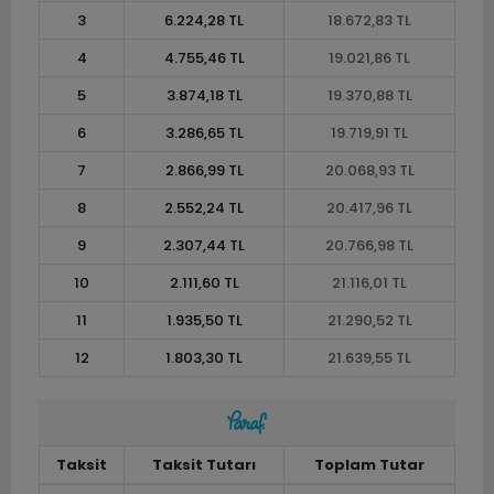
3
6.224,28 TL
18.672,83 TL
4
4.755,46 TL
19.021,86 TL
5
3.874,18 TL
19.370,88 TL
6
3.286,65 TL
19.719,91 TL
7
2.866,99 TL
20.068,93 TL
8
2.552,24 TL
20.417,96 TL
9
2.307,44 TL
20.766,98 TL
10
2.111,60 TL
21.116,01 TL
11
1.935,50 TL
21.290,52 TL
12
1.803,30 TL
21.639,55 TL
Taksit
Taksit Tutarı
Toplam Tutar