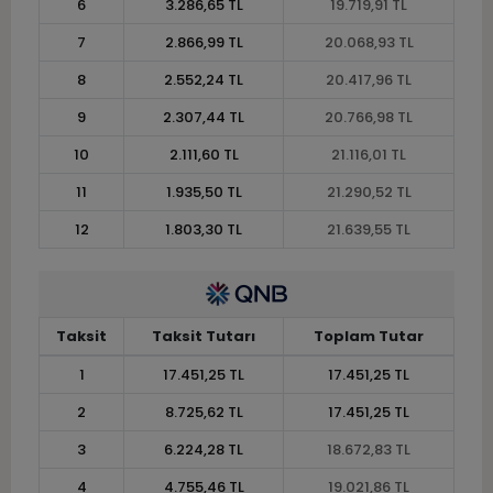
6
3.286,65 TL
19.719,91 TL
7
2.866,99 TL
20.068,93 TL
8
2.552,24 TL
20.417,96 TL
9
2.307,44 TL
20.766,98 TL
10
2.111,60 TL
21.116,01 TL
11
1.935,50 TL
21.290,52 TL
12
1.803,30 TL
21.639,55 TL
Taksit
Taksit Tutarı
Toplam Tutar
1
17.451,25 TL
17.451,25 TL
2
8.725,62 TL
17.451,25 TL
3
6.224,28 TL
18.672,83 TL
4
4.755,46 TL
19.021,86 TL