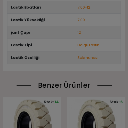
Lastik Ebatları
7.00-12
Lastik Yüksekliği
7.00
jant Çapı
12
Lastik Tipi
Dolgu Lastik
Lastik Özelliği
Sekmansız
Benzer Ürünler
Stok:
14
Stok:
6