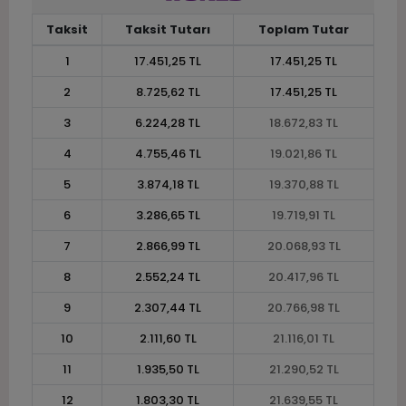
Taksit
Taksit Tutarı
Toplam Tutar
1
17.451,25 TL
17.451,25 TL
2
8.725,62 TL
17.451,25 TL
3
6.224,28 TL
18.672,83 TL
4
4.755,46 TL
19.021,86 TL
5
3.874,18 TL
19.370,88 TL
6
3.286,65 TL
19.719,91 TL
7
2.866,99 TL
20.068,93 TL
8
2.552,24 TL
20.417,96 TL
9
2.307,44 TL
20.766,98 TL
10
2.111,60 TL
21.116,01 TL
11
1.935,50 TL
21.290,52 TL
12
1.803,30 TL
21.639,55 TL