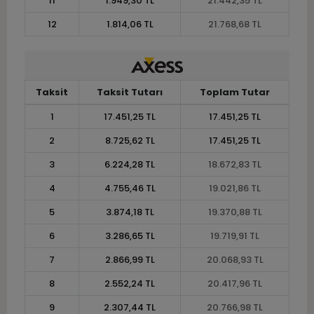
11
1.949,30 TL
21.442,35 TL
12
1.814,06 TL
21.768,68 TL
Taksit
Taksit Tutarı
Toplam Tutar
1
17.451,25 TL
17.451,25 TL
2
8.725,62 TL
17.451,25 TL
3
6.224,28 TL
18.672,83 TL
4
4.755,46 TL
19.021,86 TL
5
3.874,18 TL
19.370,88 TL
6
3.286,65 TL
19.719,91 TL
7
2.866,99 TL
20.068,93 TL
8
2.552,24 TL
20.417,96 TL
9
2.307,44 TL
20.766,98 TL