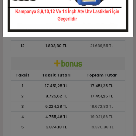
8
2.552,24 TL
20.417,96 TL
9
2.307,44 TL
20.766,98 TL
10
2.111,60 TL
21.116,01 TL
11
1.935,50 TL
21.290,52 TL
12
1.803,30 TL
21.639,55 TL
Taksit
Taksit Tutarı
Toplam Tutar
1
17.451,25 TL
17.451,25 TL
2
8.725,62 TL
17.451,25 TL
3
6.224,28 TL
18.672,83 TL
4
4.755,46 TL
19.021,86 TL
5
3.874,18 TL
19.370,88 TL