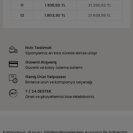
11
1.935,50 TL
21.290,52 TL
12
1.803,30 TL
21.639,55 TL
Hızlı Teslimat
Siparişleriniz en kısa sürede elinize ulaşır.
Güvenli Alışveriş
Güvenli ve kolay ödeme sistemi
Geniş Ürün Yelpazesi
Binlerce ürün ve kampanya seçeneği
7 / 24 DESTEK
Öneri ve şikayetlerinizi bize iletebilirsiniz.
Kampanya, duyuru, bilgilendirmelerden e-posta ile haberdar