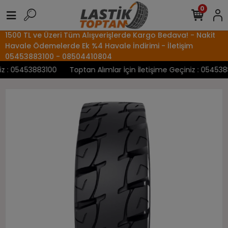
0
1500 TL ve Üzeri Tüm Alışverişlerde Kargo Bedava! - Nakit
Havale Ödemelerde Ek %4 Havale İndirimi - İletişim
05453883100 - 08504410804
z : 05453883100
Toptan Alımlar İçin İletişime Geçiniz : 0545388