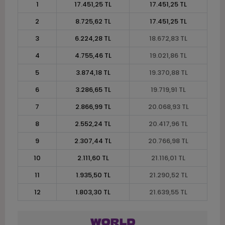
1
17.451,25 TL
17.451,25 TL
2
8.725,62 TL
17.451,25 TL
3
6.224,28 TL
18.672,83 TL
4
4.755,46 TL
19.021,86 TL
5
3.874,18 TL
19.370,88 TL
6
3.286,65 TL
19.719,91 TL
7
2.866,99 TL
20.068,93 TL
8
2.552,24 TL
20.417,96 TL
9
2.307,44 TL
20.766,98 TL
10
2.111,60 TL
21.116,01 TL
11
1.935,50 TL
21.290,52 TL
12
1.803,30 TL
21.639,55 TL