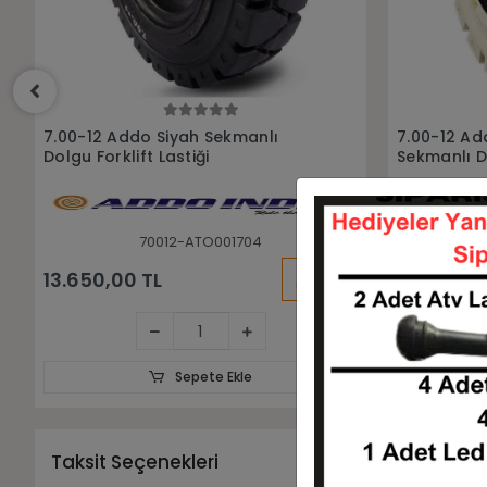
Sepete Ekle
7.00-12 Addo İz Bırakmayan
7.00-12 Ad
Sekmanlı Dolgu Forklift Lastiği
Bırakmayan 
70012-ATO001859
KARGO
16.250,00 TL
8.456,18 
BEDAVA
Sepete Ekle
Taksit Seçenekleri