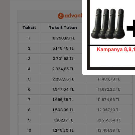
Taksit
Taksit Tutarı
Toplam Tutar
1
10.290,89 TL
10.290,89 TL
2
5.145,45 TL
10.290,89 TL
3
3.701,98 TL
11.105,93 TL
4
2.824,85 TL
11.299,40 TL
5
2.297,96 TL
11.489,78 TL
6
1.947,04 TL
11.682,22 TL
7
1.696,38 TL
11.874,66 TL
8
1.508,39 TL
12.067,10 TL
9
1.362,17 TL
12.259,54 TL
10
1.245,20 TL
12.451,98 TL