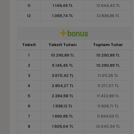
11
1.149,49 TL
12.644,42 TL
12
1.069,74 TL
12.836,86 TL
Taksit
Taksit Tutarı
Toplam Tutar
1
10.290,89 TL
10.290,89 TL
2
5.145,45 TL
10.290,89 TL
3
3.670,42 TL
11.011,25 TL
4
2.804,27 TL
11.217,07 TL
5
2.284,58 TL
11.422,89 TL
6
1.938,12 TL
11.628,71 TL
7
1.690,65 TL
11.834,53 TL
8
1.505,04 TL
12.040,34 TL