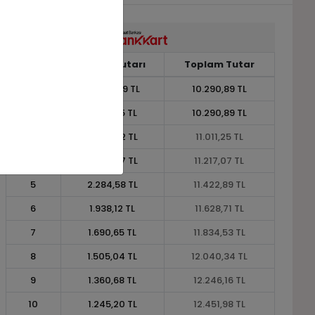
Taksit
Taksit Tutarı
Toplam Tutar
1
10.290,89 TL
10.290,89 TL
2
5.145,45 TL
10.290,89 TL
3
3.670,42 TL
11.011,25 TL
4
2.804,27 TL
11.217,07 TL
5
2.284,58 TL
11.422,89 TL
6
1.938,12 TL
11.628,71 TL
7
1.690,65 TL
11.834,53 TL
8
1.505,04 TL
12.040,34 TL
9
1.360,68 TL
12.246,16 TL
10
1.245,20 TL
12.451,98 TL