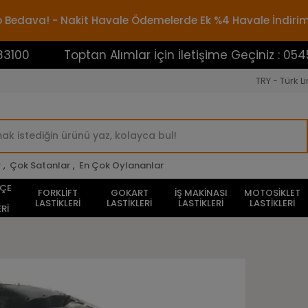
rgo Bedava! - Nakit Havale Ödemelerde Ek %4 Havale İndiri
Toptan Alımlar İçin İletişime Geçiniz : 05453883100
TRY - Türk Li
r
,
Çok Satanlar
,
En Çok Oylananlar
HÇE
FORKLİFT
GOKART
İŞ MAKİNASI
MOTOSİKLET
LASTİKLERİ
LASTİKLERİ
LASTİKLERİ
LASTİKLERİ
Rİ