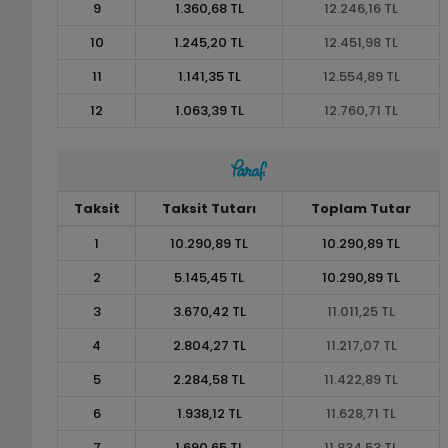
9
1.360,68 TL
12.246,16 TL
10
1.245,20 TL
12.451,98 TL
11
1.141,35 TL
12.554,89 TL
12
1.063,39 TL
12.760,71 TL
Taksit
Taksit Tutarı
Toplam Tutar
1
10.290,89 TL
10.290,89 TL
2
5.145,45 TL
10.290,89 TL
3
3.670,42 TL
11.011,25 TL
4
2.804,27 TL
11.217,07 TL
5
2.284,58 TL
11.422,89 TL
6
1.938,12 TL
11.628,71 TL
7
1.690,65 TL
11.834,53 TL