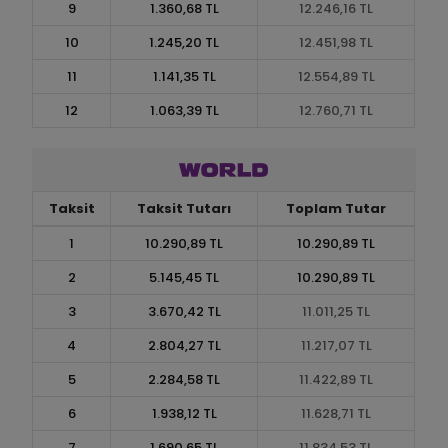
9
1.360,68 TL
12.246,16 TL
10
1.245,20 TL
12.451,98 TL
11
1.141,35 TL
12.554,89 TL
12
1.063,39 TL
12.760,71 TL
Taksit
Taksit Tutarı
Toplam Tutar
1
10.290,89 TL
10.290,89 TL
2
5.145,45 TL
10.290,89 TL
3
3.670,42 TL
11.011,25 TL
4
2.804,27 TL
11.217,07 TL
5
2.284,58 TL
11.422,89 TL
6
1.938,12 TL
11.628,71 TL
7
1.690,65 TL
11.834,53 TL