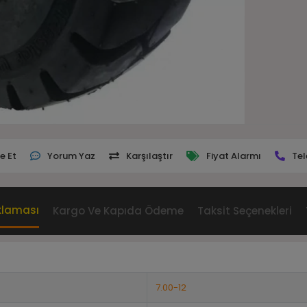
e Et
Yorum Yaz
Karşılaştır
Fiyat Alarmı
Tel
klaması
Kargo Ve Kapıda Ödeme
Taksit Seçenekleri
7.00-12