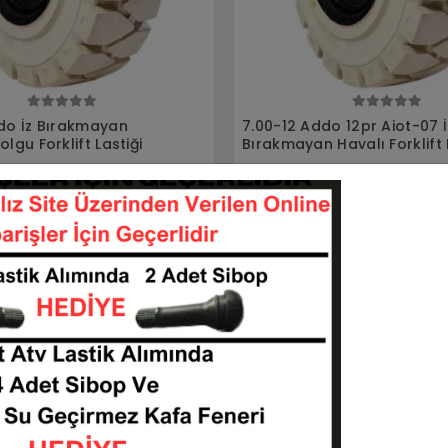
Sepete Ekle
Sepete Ekle
do 12pr Aiot-07 İz
7.00-12 Rubberking Aırlıft 1
Havalı Forklift Lastiği
Havalı Forklift Lastiği
70012-KITATO0471
70012-HF70012-14
KARGO
TL
7.488,00 TL
BEDAVA
Sepete Ekle
Sepete Ekle