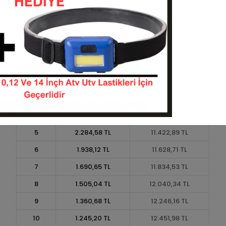
Taksit
Taksit Tutarı
Toplam Tutar
1
10.290,89 TL
10.290,89 TL
2
5.145,45 TL
10.290,89 TL
3
3.670,42 TL
11.011,25 TL
4
2.804,27 TL
11.217,07 TL
5
2.284,58 TL
11.422,89 TL
6
1.938,12 TL
11.628,71 TL
7
1.690,65 TL
11.834,53 TL
8
1.505,04 TL
12.040,34 TL
9
1.360,68 TL
12.246,16 TL
10
1.245,20 TL
12.451,98 TL