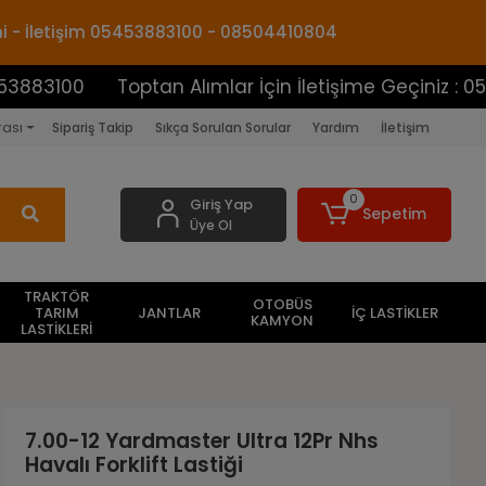
mi - İletişim 05453883100 - 08504410804
Toptan Alımlar İçin İletişime Geçiniz : 0545388310
rası
Sipariş Takip
Sıkça Sorulan Sorular
Yardım
İletişim
0
Giriş Yap
Sepetim
Üye Ol
TRAKTÖR
OTOBÜS
TARIM
JANTLAR
İÇ LASTİKLER
KAMYON
LASTİKLERİ
7.00-12 Yardmaster Ultra 12Pr Nhs
Havalı Forklift Lastiği