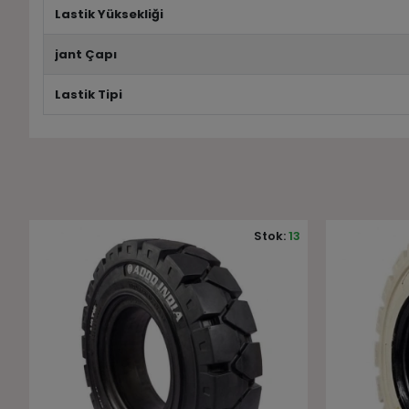
Lastik Yüksekliği
jant Çapı
Lastik Tipi
3
Stok:
14