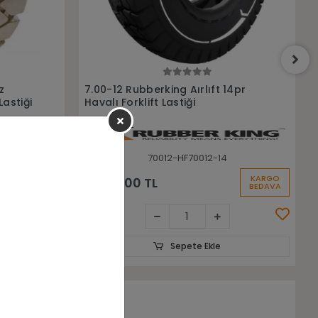
Sepete Ekle
4pr
7.00-12 Solideal Edplus 14 Kat
Havalı Forklift Lastiği
70012-EDPLUS
KARGO
KARGO
8.000,00 TL
BEDAVA
BEDAVA
Sepete Ekle