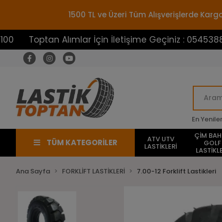
1500 TL ve Üzeri Tüm Alışverişlerde Ka
tan Alımlar İçin İletişime Geçiniz : 05453883100
En Yenile
ÇİM BA
ATV UTV
TÜM KATEGORİLER
GOLF
LASTİKLERİ
LASTİKLE
Ana Sayfa
FORKLİFT LASTİKLERİ
7.00-12 Forklift Lastikleri