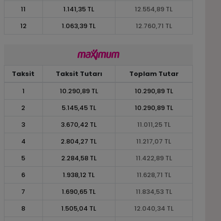
11
1.141,35 TL
12.554,89 TL
12
1.063,39 TL
12.760,71 TL
Taksit
Taksit Tutarı
Toplam Tutar
1
10.290,89 TL
10.290,89 TL
2
5.145,45 TL
10.290,89 TL
3
3.670,42 TL
11.011,25 TL
4
2.804,27 TL
11.217,07 TL
5
2.284,58 TL
11.422,89 TL
6
1.938,12 TL
11.628,71 TL
7
1.690,65 TL
11.834,53 TL
8
1.505,04 TL
12.040,34 TL