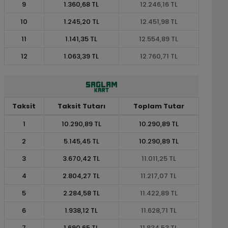
9
1.360,68 TL
12.246,16 TL
10
1.245,20 TL
12.451,98 TL
11
1.141,35 TL
12.554,89 TL
12
1.063,39 TL
12.760,71 TL
Taksit
Taksit Tutarı
Toplam Tutar
1
10.290,89 TL
10.290,89 TL
2
5.145,45 TL
10.290,89 TL
3
3.670,42 TL
11.011,25 TL
4
2.804,27 TL
11.217,07 TL
5
2.284,58 TL
11.422,89 TL
6
1.938,12 TL
11.628,71 TL
7
1.690,65 TL
11.834,53 TL