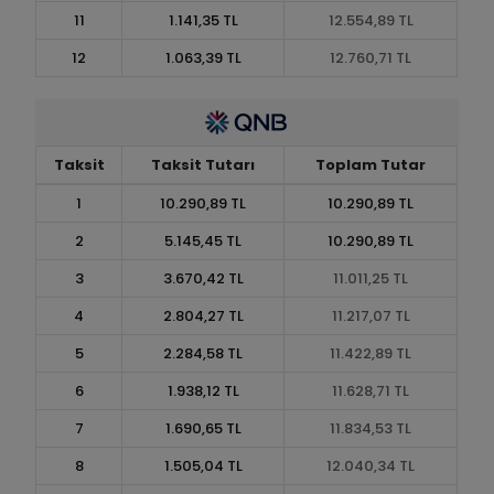
11
1.141,35 TL
12.554,89 TL
12
1.063,39 TL
12.760,71 TL
Taksit
Taksit Tutarı
Toplam Tutar
1
10.290,89 TL
10.290,89 TL
2
5.145,45 TL
10.290,89 TL
3
3.670,42 TL
11.011,25 TL
4
2.804,27 TL
11.217,07 TL
5
2.284,58 TL
11.422,89 TL
6
1.938,12 TL
11.628,71 TL
7
1.690,65 TL
11.834,53 TL
8
1.505,04 TL
12.040,34 TL