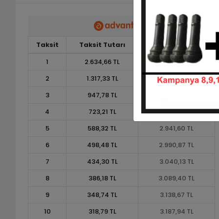
Taksit
Taksit Tutarı
Toplam Tutar
1
2.634,66 TL
2.634,66 TL
2
1.317,33 TL
2.634,66 TL
3
947,78 TL
2.843,33 TL
4
723,21 TL
2.892,86 TL
5
588,32 TL
2.941,60 TL
6
498,48 TL
2.990,87 TL
7
434,30 TL
3.040,13 TL
8
386,18 TL
3.089,40 TL
9
348,74 TL
3.138,67 TL
10
318,79 TL
3.187,94 TL