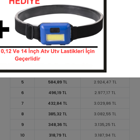
Taksit
Taksit Tutarı
Toplam Tutar
1
2.634,66 TL
2.634,66 TL
2
1.317,33 TL
2.634,66 TL
3
939,70 TL
2.819,09 TL
4
717,94 TL
2.871,78 TL
5
584,89 TL
2.924,47 TL
6
496,19 TL
2.977,17 TL
7
432,84 TL
3.029,86 TL
8
385,32 TL
3.082,55 TL
9
348,36 TL
3.135,25 TL
10
318,79 TL
3.187,94 TL