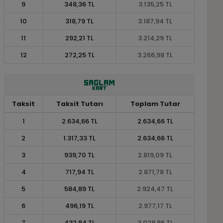
9
348,36 TL
3.135,25 TL
10
318,79 TL
3.187,94 TL
11
292,21 TL
3.214,29 TL
12
272,25 TL
3.266,98 TL
Taksit
Taksit Tutarı
Toplam Tutar
1
2.634,66 TL
2.634,66 TL
2
1.317,33 TL
2.634,66 TL
3
939,70 TL
2.819,09 TL
4
717,94 TL
2.871,78 TL
5
584,89 TL
2.924,47 TL
6
496,19 TL
2.977,17 TL
7
432,84 TL
3.029,86 TL