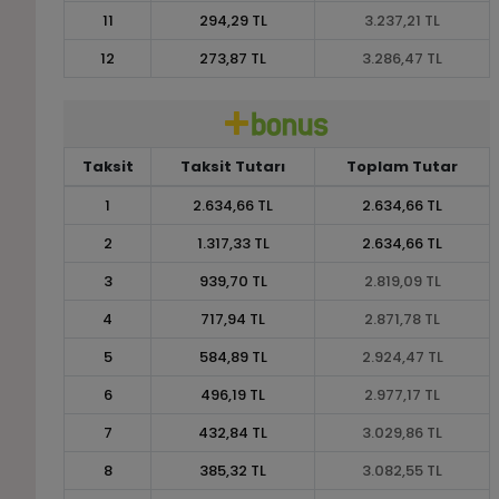
11
294,29 TL
3.237,21 TL
12
273,87 TL
3.286,47 TL
Taksit
Taksit Tutarı
Toplam Tutar
1
2.634,66 TL
2.634,66 TL
2
1.317,33 TL
2.634,66 TL
3
939,70 TL
2.819,09 TL
4
717,94 TL
2.871,78 TL
5
584,89 TL
2.924,47 TL
6
496,19 TL
2.977,17 TL
7
432,84 TL
3.029,86 TL
8
385,32 TL
3.082,55 TL