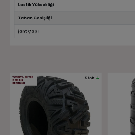
Lastik Yüksekliği
Taban Genişliği
jant Çapı
4
Stok:
1