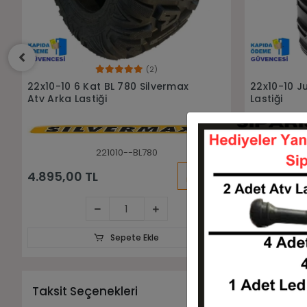
Sepete Ekle
22x10-10 Junkai SW693 Atv Arka
22x10-10 Ju
Lastiği
Atv Arka La
221010-SW693
KARGO
4.250,00 TL
4.500,00
BEDAVA
Sepete Ekle
Taksit Seçenekleri