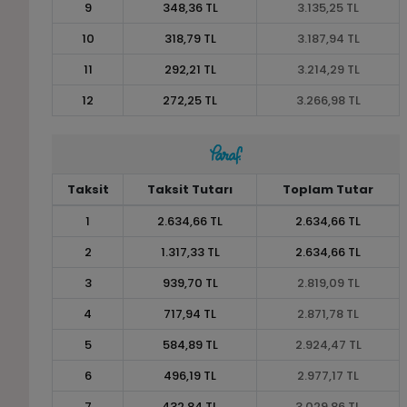
9
348,36 TL
3.135,25 TL
10
318,79 TL
3.187,94 TL
11
292,21 TL
3.214,29 TL
12
272,25 TL
3.266,98 TL
Taksit
Taksit Tutarı
Toplam Tutar
1
2.634,66 TL
2.634,66 TL
2
1.317,33 TL
2.634,66 TL
3
939,70 TL
2.819,09 TL
4
717,94 TL
2.871,78 TL
5
584,89 TL
2.924,47 TL
6
496,19 TL
2.977,17 TL
7
432,84 TL
3.029,86 TL