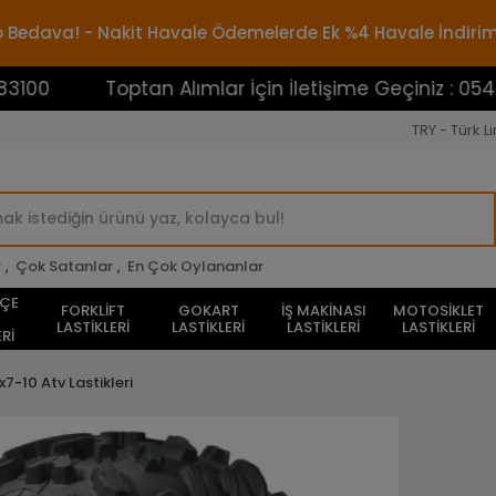
rgo Bedava! - Nakit Havale Ödemelerde Ek %4 Havale İndiri
Toptan Alımlar İçin İletişime Geçiniz : 05453883100
TRY - Türk Li
r
,
Çok Satanlar
,
En Çok Oylananlar
HÇE
FORKLİFT
GOKART
İŞ MAKİNASI
MOTOSİKLET
LASTİKLERİ
LASTİKLERİ
LASTİKLERİ
LASTİKLERİ
Rİ
x7-10 Atv Lastikleri