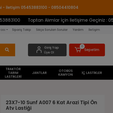
mi - İletişim 05453883100 - 08504410804
Toptan Alımlar İçin İletişime Geçiniz : 054538831
rası
Sipariş Takip
Sıkça Sorulan Sorular
Yardım
İletişim
0
Giriş Yap
Sepetim
Üye Ol
TRAKTÖR
OTOBÜS
TARIM
JANTLAR
İÇ LASTİKLER
KAMYON
LASTİKLERİ
23X7-10 Sunf A007 6 Kat Arazi Tipi Ön
Atv Lastiği