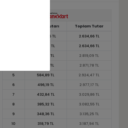
Taksit
Taksit Tutarı
Toplam Tutar
1
2.634,66 TL
2.634,66 TL
2
1.317,33 TL
2.634,66 TL
3
939,70 TL
2.819,09 TL
4
717,94 TL
2.871,78 TL
5
584,89 TL
2.924,47 TL
6
496,19 TL
2.977,17 TL
7
432,84 TL
3.029,86 TL
8
385,32 TL
3.082,55 TL
9
348,36 TL
3.135,25 TL
10
318,79 TL
3.187,94 TL