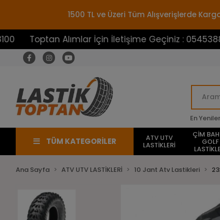
1500 TL ve Üzeri Tüm Alışverişlerde Ka
ptan Alımlar İçin İletişime Geçiniz : 05453883100
En Yenile
ÇİM BA
ATV UTV
TÜM KATEGORİLER
GOLF
LASTİKLERİ
LASTİKLE
Ana Sayfa
ATV UTV LASTİKLERİ
10 Jant Atv Lastikleri
23