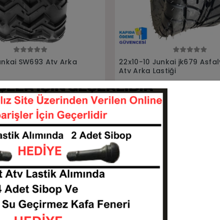
Sepete Ekle
Sepete Ekle
nkai jk679 Asfaly Yol
22x10-10 Junkai jk600 Atv 
stiği
Lastiği
221010-JK679
221010-JK600
KARGO
 TL
4.250,00 TL
BEDAVA
Sepete Ekle
Sepete Ekle