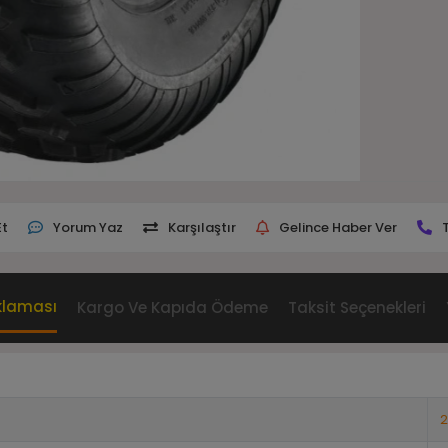
Et
Yorum Yaz
Karşılaştır
Gelince Haber Ver
klaması
Kargo Ve Kapıda Ödeme
Taksit Seçenekleri
2