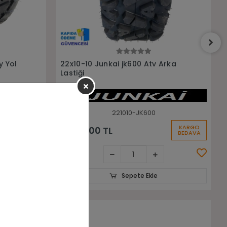
Sepete Ekle
Arka
22x7-10 22x10-10 Billas Bl777 4Kat
Ön Arka Takım Atv Lastiği
22710-221010-BİLLAS-BL777
KARGO
KARGO
16.456,00 TL
BEDAVA
BEDAVA
Sepete Ekle