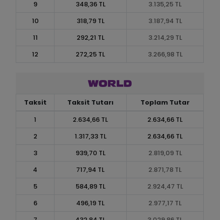
9
348,36 TL
3.135,25 TL
10
318,79 TL
3.187,94 TL
11
292,21 TL
3.214,29 TL
12
272,25 TL
3.266,98 TL
Taksit
Taksit Tutarı
Toplam Tutar
1
2.634,66 TL
2.634,66 TL
2
1.317,33 TL
2.634,66 TL
3
939,70 TL
2.819,09 TL
4
717,94 TL
2.871,78 TL
5
584,89 TL
2.924,47 TL
6
496,19 TL
2.977,17 TL
7
432,84 TL
3.029,86 TL