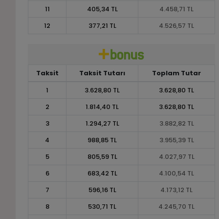
11
405,34 TL
4.458,71 TL
12
377,21 TL
4.526,57 TL
Taksit
Taksit Tutarı
Toplam Tutar
1
3.628,80 TL
3.628,80 TL
2
1.814,40 TL
3.628,80 TL
3
1.294,27 TL
3.882,82 TL
4
988,85 TL
3.955,39 TL
5
805,59 TL
4.027,97 TL
6
683,42 TL
4.100,54 TL
7
596,16 TL
4.173,12 TL
8
530,71 TL
4.245,70 TL