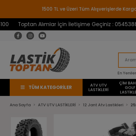
1500 TL ve Üzeri Tüm Alışverişlerde Ka
optan Alımlar İçin İletişime Geçiniz : 05453883100
En Yenile
ÇİM BA
ATV UTV
TÜM KATEGORİLER
GOLF
LASTİKLERİ
LASTİKLE
Ana Sayfa
ATV UTV LASTİKLERİ
12 Jant Atv Lastikleri
25