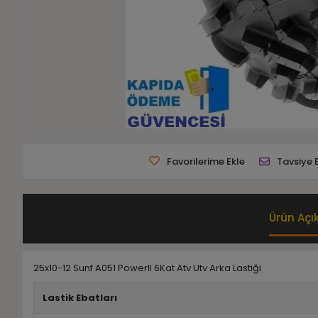
Favorilerime Ekle
Tavsiye 
Ürün Açı
25x10-12 Sunf A051 PowerII 6Kat Atv Utv Arka Lastiği
Lastik Ebatları