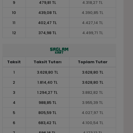
9
479,81 TL
4.318,27 TL
10
439,08 TL
4.390,85 TL
11
402,47 TL
4.427,14 TL
12
374,98 TL
4.499,71 TL
Taksit
Taksit Tutarı
Toplam Tutar
1
3.628,80 TL
3.628,80 TL
2
1.814,40 TL
3.628,80 TL
3
1.294,27 TL
3.882,82 TL
4
988,85 TL
3.955,39 TL
5
805,59 TL
4.027,97 TL
6
683,42 TL
4.100,54 TL
7
596,16 TL
4.173,12 TL