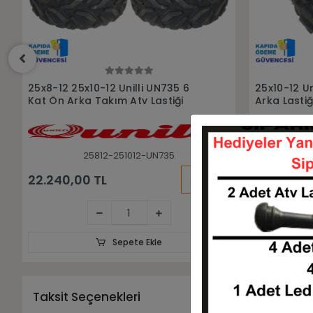
Sepete Ekle
25x10-12 Unilli UN735 6 Kat Atv
25x8-12 Uni
Arka Lastiği
Lastiği
251012-UN735
KARGO
5.800,00 TL
5.320,00
BEDAVA
Sepete Ekle
Taksit Seçenekleri