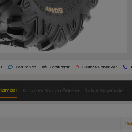
Et
Yorum Yaz
Karşılaştır
Gelince Haber Ver
klaması
Kargo Ve Kapıda Ödeme
Taksit Seçenekleri
25x