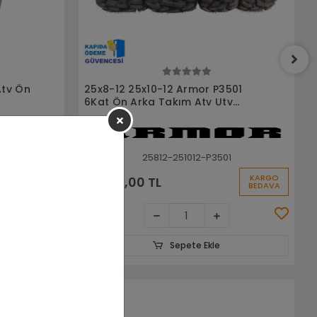
Sepete Ekle
501
25x8-12 25x10-12 Junkai sw679 Ön
v
Arka Takım Asfalt Yol Atv Utv
Lastiği
1
25812-251012-SW679
KARGO
KARGO
20.500,00 TL
BEDAVA
BEDAVA
Sepete Ekle