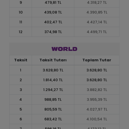
9
479,81 TL
4.318,27 TL
10
439,08 TL
4.390,85 TL
11
402,47 TL
4.427,14 TL
12
374,98 TL
4.499,71 TL
Taksit
Taksit Tutarı
Toplam Tutar
1
3.628,80 TL
3.628,80 TL
2
1.814,40 TL
3.628,80 TL
3
1.294,27 TL
3.882,82 TL
4
988,85 TL
3.955,39 TL
5
805,59 TL
4.027,97 TL
6
683,42 TL
4.100,54 TL
7
596,16 TL
4.173,12 TL