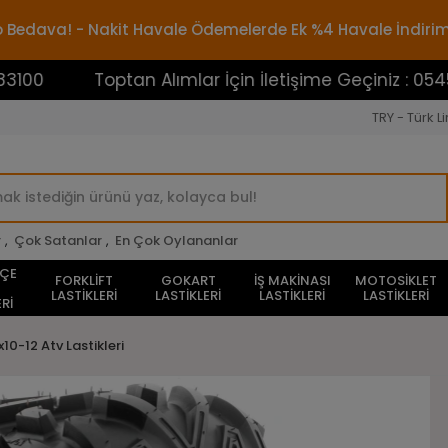
rgo Bedava! - Nakit Havale Ödemelerde Ek %4 Havale İndiri
Toptan Alımlar İçin İletişime Geçiniz : 0545388310
TRY - Türk Li
r
,
Çok Satanlar
,
En Çok Oylananlar
HÇE
FORKLİFT
GOKART
İŞ MAKİNASI
MOTOSİKLET
LASTİKLERİ
LASTİKLERİ
LASTİKLERİ
LASTİKLERİ
Rİ
x10-12 Atv Lastikleri