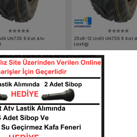
Sepete Ekle
Sepete Ekle
lli UN735 6 Kat Atv Ön
25x8-12 25x10-12 Armor P3
6Kat Ön Arka Takım Atv Ut
Lastiği
25812-UN735
25812-251012-P350
KARGO
 TL
21.500,00 TL
BEDAVA
Sepete Ekle
Sepete Ekle