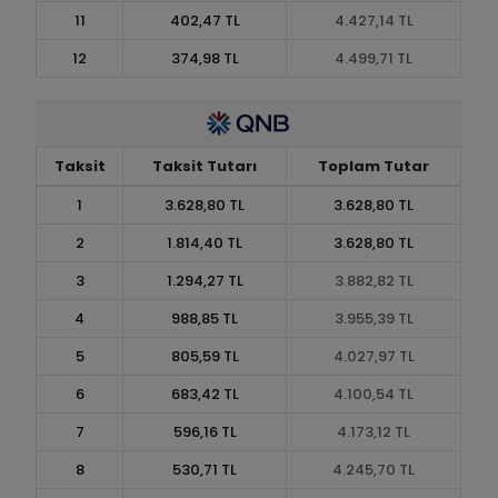
11
402,47 TL
4.427,14 TL
12
374,98 TL
4.499,71 TL
Taksit
Taksit Tutarı
Toplam Tutar
1
3.628,80 TL
3.628,80 TL
2
1.814,40 TL
3.628,80 TL
3
1.294,27 TL
3.882,82 TL
4
988,85 TL
3.955,39 TL
5
805,59 TL
4.027,97 TL
6
683,42 TL
4.100,54 TL
7
596,16 TL
4.173,12 TL
8
530,71 TL
4.245,70 TL