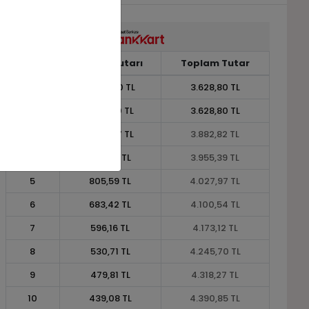
Taksit
Taksit Tutarı
Toplam Tutar
1
3.628,80 TL
3.628,80 TL
2
1.814,40 TL
3.628,80 TL
3
1.294,27 TL
3.882,82 TL
4
988,85 TL
3.955,39 TL
5
805,59 TL
4.027,97 TL
6
683,42 TL
4.100,54 TL
7
596,16 TL
4.173,12 TL
8
530,71 TL
4.245,70 TL
9
479,81 TL
4.318,27 TL
10
439,08 TL
4.390,85 TL