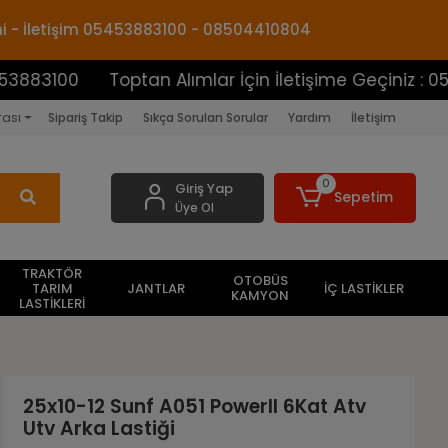
mi - İletişim 05453883100 - 08504410804
0
Toptan Alımlar İçin İletişime Geçiniz : 05453883
rası
Sipariş Takip
Sıkça Sorulan Sorular
Yardım
İletişim
0
Giriş Yap
Sepetim
Üye Ol
TRAKTÖR
OTOBÜS
TARIM
JANTLAR
İÇ LASTİKLER
KAMYON
LASTİKLERİ
25x10-12 Sunf A051 PowerII 6Kat Atv
Utv Arka Lastiği