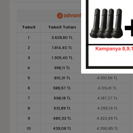
Taksit
Taksit Tutarı
Toplam Tutar
1
3.628,80 TL
3.628,80 TL
2
1.814,40 TL
3.628,80 TL
3
1.305,40 TL
3.916,20 TL
4
996,11 TL
3.984,42 TL
5
810,31 TL
4.051,56 TL
6
686,57 TL
4.119,41 TL
7
598,18 TL
4.187,27 TL
8
531,89 TL
4.255,13 TL
9
480,33 TL
4.322,99 TL
10
439,08 TL
4.390,85 TL