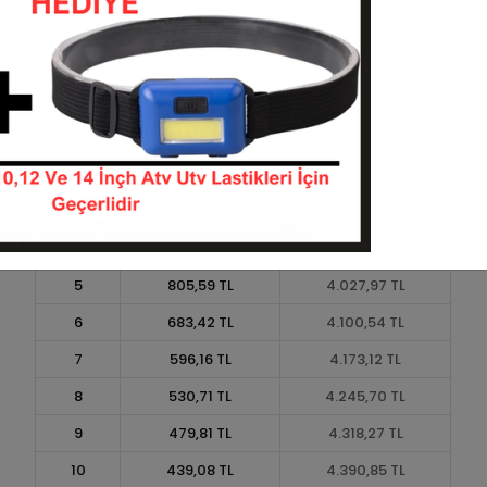
Taksit
Taksit Tutarı
Toplam Tutar
1
3.628,80 TL
3.628,80 TL
2
1.814,40 TL
3.628,80 TL
3
1.294,27 TL
3.882,82 TL
4
988,85 TL
3.955,39 TL
5
805,59 TL
4.027,97 TL
6
683,42 TL
4.100,54 TL
7
596,16 TL
4.173,12 TL
8
530,71 TL
4.245,70 TL
9
479,81 TL
4.318,27 TL
10
439,08 TL
4.390,85 TL