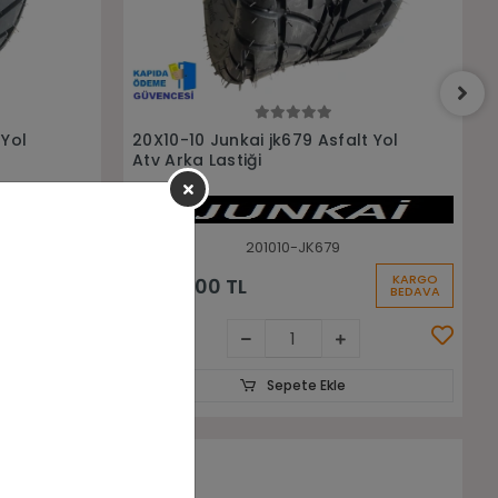
Sepete Ekle
t Yol
21x7-10 Junkai jk600 Atv Ön Lastiği
21710-JK600
KARGO
KARGO
3.000,00 TL
BEDAVA
BEDAVA
Sepete Ekle