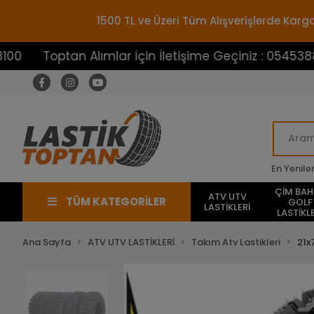
1500 TL ve Üzeri Tüm Alışverişlerde Ka
ptan Alımlar İçin İletişime Geçiniz : 05453883100
En Yenile
ÇİM BA
ATV UTV
TÜM KATEGORİLER
GOLF
LASTİKLERİ
LASTİKLE
Ana Sayfa
ATV UTV LASTİKLERİ
Takım Atv Lastikleri
21x