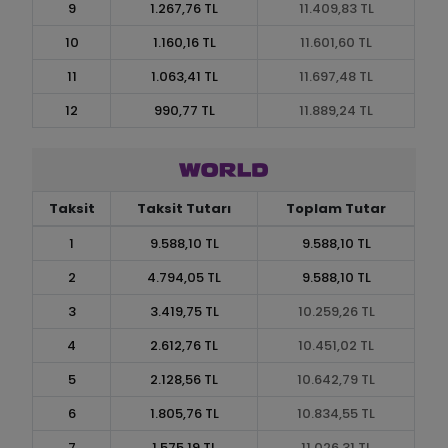
9
1.267,76 TL
11.409,83 TL
10
1.160,16 TL
11.601,60 TL
11
1.063,41 TL
11.697,48 TL
12
990,77 TL
11.889,24 TL
Taksit
Taksit Tutarı
Toplam Tutar
1
9.588,10 TL
9.588,10 TL
2
4.794,05 TL
9.588,10 TL
3
3.419,75 TL
10.259,26 TL
4
2.612,76 TL
10.451,02 TL
5
2.128,56 TL
10.642,79 TL
6
1.805,76 TL
10.834,55 TL
7
1.575,19 TL
11.026,31 TL