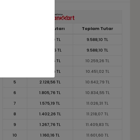
Taksit
Taksit Tutarı
Toplam Tutar
1
9.588,10 TL
9.588,10 TL
2
4.794,05 TL
9.588,10 TL
3
3.419,75 TL
10.259,26 TL
4
2.612,76 TL
10.451,02 TL
5
2.128,56 TL
10.642,79 TL
6
1.805,76 TL
10.834,55 TL
7
1.575,19 TL
11.026,31 TL
8
1.402,26 TL
11.218,07 TL
9
1.267,76 TL
11.409,83 TL
10
1.160,16 TL
11.601,60 TL