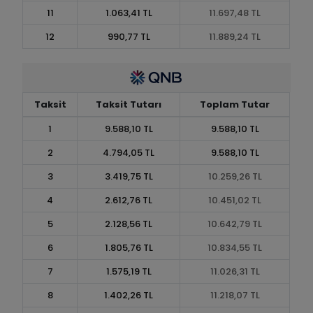
11
1.063,41 TL
11.697,48 TL
12
990,77 TL
11.889,24 TL
Taksit
Taksit Tutarı
Toplam Tutar
1
9.588,10 TL
9.588,10 TL
2
4.794,05 TL
9.588,10 TL
3
3.419,75 TL
10.259,26 TL
4
2.612,76 TL
10.451,02 TL
5
2.128,56 TL
10.642,79 TL
6
1.805,76 TL
10.834,55 TL
7
1.575,19 TL
11.026,31 TL
8
1.402,26 TL
11.218,07 TL