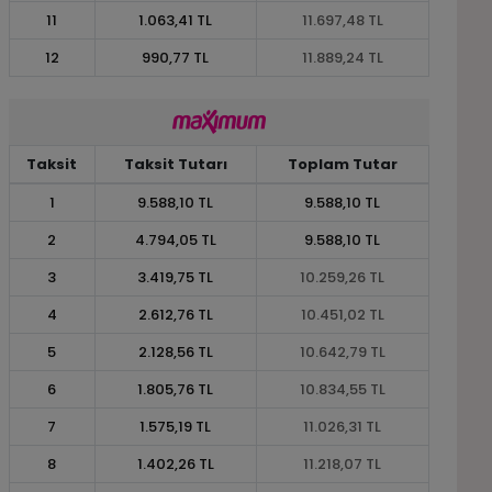
11
1.063,41 TL
11.697,48 TL
12
990,77 TL
11.889,24 TL
Taksit
Taksit Tutarı
Toplam Tutar
1
9.588,10 TL
9.588,10 TL
2
4.794,05 TL
9.588,10 TL
3
3.419,75 TL
10.259,26 TL
4
2.612,76 TL
10.451,02 TL
5
2.128,56 TL
10.642,79 TL
6
1.805,76 TL
10.834,55 TL
7
1.575,19 TL
11.026,31 TL
8
1.402,26 TL
11.218,07 TL