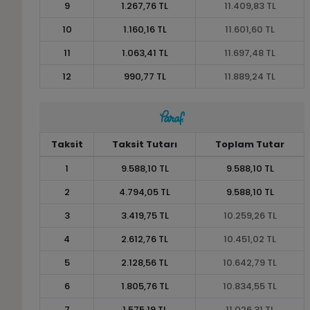
9
1.267,76 TL
11.409,83 TL
10
1.160,16 TL
11.601,60 TL
11
1.063,41 TL
11.697,48 TL
12
990,77 TL
11.889,24 TL
Taksit
Taksit Tutarı
Toplam Tutar
1
9.588,10 TL
9.588,10 TL
2
4.794,05 TL
9.588,10 TL
3
3.419,75 TL
10.259,26 TL
4
2.612,76 TL
10.451,02 TL
5
2.128,56 TL
10.642,79 TL
6
1.805,76 TL
10.834,55 TL
7
1.575,19 TL
11.026,31 TL