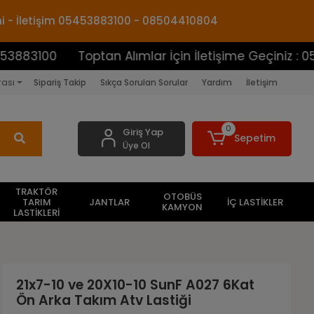
mi - İletişim 05453883100 - 08504410804
Toptan Alımlar İçin İletişime Geçiniz : 054538831
rası
Sipariş Takip
Sıkça Sorulan Sorular
Yardım
İletişim
0
Giriş Yap
Sepetim
Üye Ol
TRAKTÖR
OTOBÜS
TARIM
JANTLAR
İÇ LASTİKLER
KAMYON
LASTİKLERİ
21x7-10 ve 20X10-10 SunF A027 6Kat
Ön Arka Takım Atv Lastiği