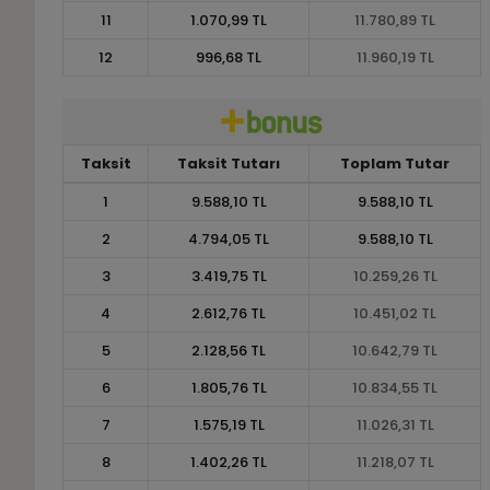
11
1.070,99 TL
11.780,89 TL
12
996,68 TL
11.960,19 TL
Taksit
Taksit Tutarı
Toplam Tutar
1
9.588,10 TL
9.588,10 TL
2
4.794,05 TL
9.588,10 TL
3
3.419,75 TL
10.259,26 TL
4
2.612,76 TL
10.451,02 TL
5
2.128,56 TL
10.642,79 TL
6
1.805,76 TL
10.834,55 TL
7
1.575,19 TL
11.026,31 TL
8
1.402,26 TL
11.218,07 TL