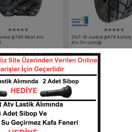
Sepete Ekle
Sepete Ekle
kai jk679 Asfaly Yol
20X10-10 Junkai jk679 Asfal
iği
Atv Arka Lastiği
21710-JK679
201010-JK679
KARGO
 TL
3.500,00 TL
BEDAVA
Sepete Ekle
Sepete Ekle