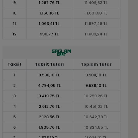
9
1.267,76 TL
11.409,83 TL
10
1.160,16 TL
11.601,60 TL
11
1.063,41 TL
11.697,48 TL
12
990,77 TL
11.889,24 TL
Taksit
Taksit Tutarı
Toplam Tutar
1
9.588,10 TL
9.588,10 TL
2
4.794,05 TL
9.588,10 TL
3
3.419,75 TL
10.259,26 TL
4
2.612,76 TL
10.451,02 TL
5
2.128,56 TL
10.642,79 TL
6
1.805,76 TL
10.834,55 TL
7
1.575,19 TL
11.026,31 TL