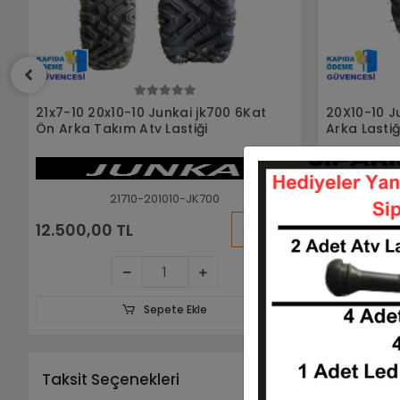
Sepete Ekle
20X10-10 Junkai jk700 6Kat Atv
21x7-10 Jun
Arka Lastiği
Atv Ön Last
201010-JK700
KARGO
3.500,00 TL
3.200,00
BEDAVA
Sepete Ekle
Taksit Seçenekleri