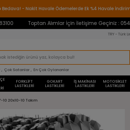
rgo Bedava! - Nakit Havale Ödemelerde Ek %4 Havale İndiri
Toptan Alımlar İçin İletişime Geçiniz : 05453883100
TRY - Türk Li
r
,
Çok Satanlar
,
En Çok Oylananlar
HÇE
FORKLİFT
GOKART
İŞ MAKİNASI
MOTOSİKLET
LASTİKLERİ
LASTİKLERİ
LASTİKLERİ
LASTİKLERİ
Rİ
7-10 20x10-10 Takım