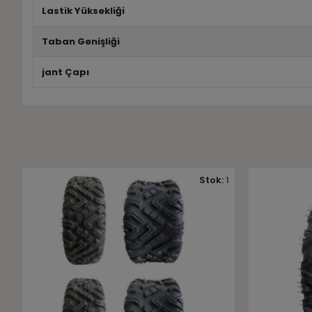
Lastik Yüksekliği
Taban Genişliği
jant Çapı
1
Stok:
2