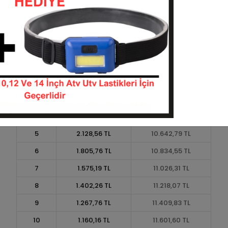
Taksit
Taksit Tutarı
Toplam Tutar
1
9.588,10 TL
9.588,10 TL
2
4.794,05 TL
9.588,10 TL
3
3.419,75 TL
10.259,26 TL
4
2.612,76 TL
10.451,02 TL
5
2.128,56 TL
10.642,79 TL
6
1.805,76 TL
10.834,55 TL
7
1.575,19 TL
11.026,31 TL
8
1.402,26 TL
11.218,07 TL
9
1.267,76 TL
11.409,83 TL
10
1.160,16 TL
11.601,60 TL