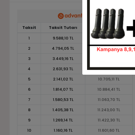
Taksit
Taksit Tutarı
Toplam Tutar
1
9.588,10 TL
9.588,10 TL
2
4.794,05 TL
9.588,10 TL
3
3.449,16 TL
10.347,47 TL
4
2.631,93 TL
10.527,73 TL
5
2.141,02 TL
10.705,11 TL
6
1.814,07 TL
10.884,41 TL
7
1.580,53 TL
11.063,70 TL
8
1.405,38 TL
11.243,00 TL
9
1.269,14 TL
11.422,30 TL
10
1.160,16 TL
11.601,60 TL