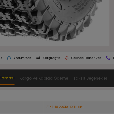
Et
Yorum Yaz
Karşılaştır
Gelince Haber Ver
klaması
Kargo Ve Kapıda Ödeme
Taksit Seçenekleri
21X7-10 20X10-10 Takım