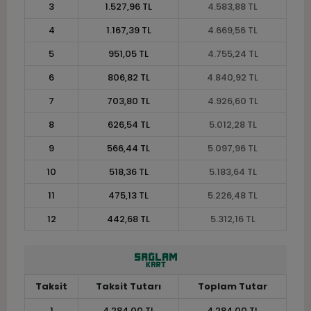
3
1.527,96 TL
4.583,88 TL
4
1.167,39 TL
4.669,56 TL
5
951,05 TL
4.755,24 TL
6
806,82 TL
4.840,92 TL
7
703,80 TL
4.926,60 TL
8
626,54 TL
5.012,28 TL
9
566,44 TL
5.097,96 TL
10
518,36 TL
5.183,64 TL
11
475,13 TL
5.226,48 TL
12
442,68 TL
5.312,16 TL
Taksit
Taksit Tutarı
Toplam Tutar
1
4.284,00 TL
4.284,00 TL