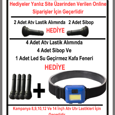
12
442,68 TL
5.312,16 TL
Taksit
Taksit Tutarı
Toplam Tutar
1
4.284,00 TL
4.284,00 TL
2
2.142,00 TL
4.284,00 TL
3
1.527,96 TL
4.583,88 TL
4
1.167,39 TL
4.669,56 TL
5
951,05 TL
4.755,24 TL
6
806,82 TL
4.840,92 TL
7
703,80 TL
4.926,60 TL
8
626,54 TL
5.012,28 TL
9
566,44 TL
5.097,96 TL