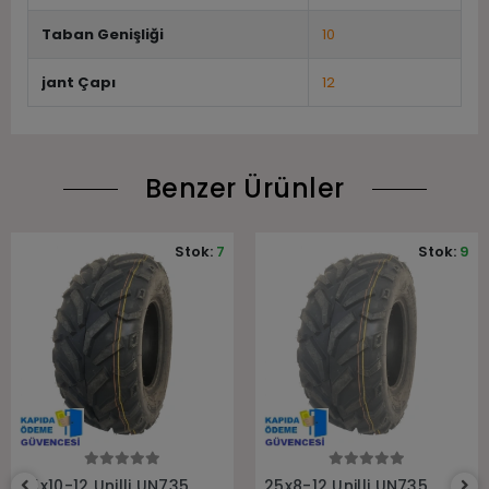
Taban Genişliği
10
jant Çapı
12
Benzer Ürünler
Stok:
7
Stok:
9
Sepete Ekle
Sepete Ekle
25x10-12 Unilli UN735
25x8-12 Unilli UN735