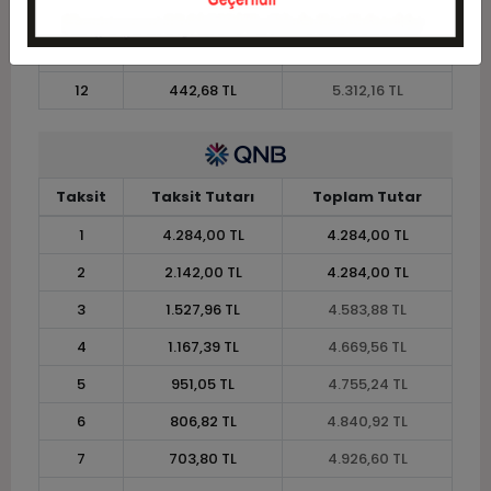
10
518,36 TL
5.183,64 TL
11
475,13 TL
5.226,48 TL
12
442,68 TL
5.312,16 TL
Taksit
Taksit Tutarı
Toplam Tutar
1
4.284,00 TL
4.284,00 TL
2
2.142,00 TL
4.284,00 TL
3
1.527,96 TL
4.583,88 TL
4
1.167,39 TL
4.669,56 TL
5
951,05 TL
4.755,24 TL
6
806,82 TL
4.840,92 TL
7
703,80 TL
4.926,60 TL