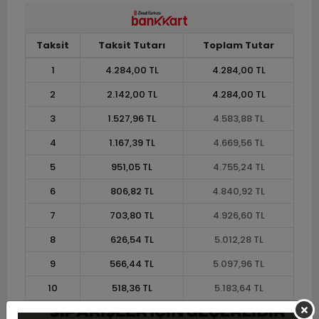
Taksit
Taksit Tutarı
Toplam Tutar
1
4.284,00 TL
4.284,00 TL
2
2.142,00 TL
4.284,00 TL
3
1.527,96 TL
4.583,88 TL
4
1.167,39 TL
4.669,56 TL
5
951,05 TL
4.755,24 TL
6
806,82 TL
4.840,92 TL
7
703,80 TL
4.926,60 TL
8
626,54 TL
5.012,28 TL
9
566,44 TL
5.097,96 TL
10
518,36 TL
5.183,64 TL
11
475,13 TL
5.226,48 TL