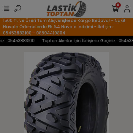
0
1500 TL ve Üzeri Tüm Alışverişlerde Kargo Bedava! - Nakit
Havale Ödemelerde Ek %4 Havale İndirimi - İletişim
05453883100 - 08504410804
z : 05453883100
Toptan Alımlar İçin İletişime Geçiniz : 0545388