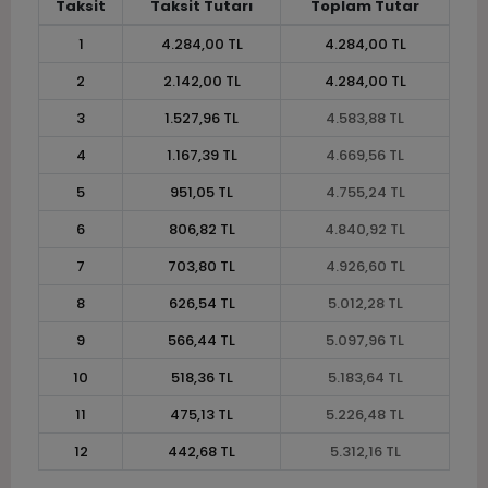
Taksit
Taksit Tutarı
Toplam Tutar
1
4.284,00 TL
4.284,00 TL
2
2.142,00 TL
4.284,00 TL
3
1.527,96 TL
4.583,88 TL
4
1.167,39 TL
4.669,56 TL
5
951,05 TL
4.755,24 TL
6
806,82 TL
4.840,92 TL
7
703,80 TL
4.926,60 TL
8
626,54 TL
5.012,28 TL
9
566,44 TL
5.097,96 TL
10
518,36 TL
5.183,64 TL
11
475,13 TL
5.226,48 TL
12
442,68 TL
5.312,16 TL