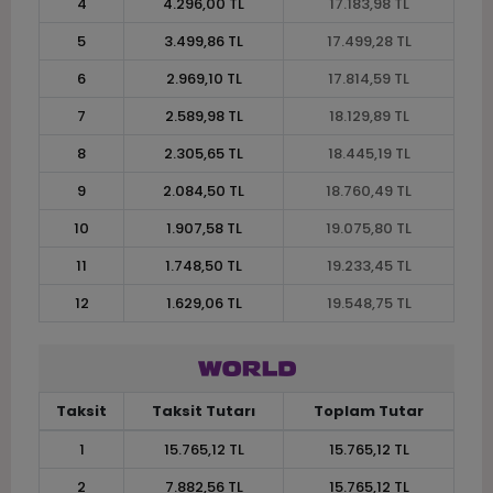
4
4.296,00 TL
17.183,98 TL
5
3.499,86 TL
17.499,28 TL
6
2.969,10 TL
17.814,59 TL
7
2.589,98 TL
18.129,89 TL
8
2.305,65 TL
18.445,19 TL
9
2.084,50 TL
18.760,49 TL
10
1.907,58 TL
19.075,80 TL
11
1.748,50 TL
19.233,45 TL
12
1.629,06 TL
19.548,75 TL
Taksit
Taksit Tutarı
Toplam Tutar
1
15.765,12 TL
15.765,12 TL
2
7.882,56 TL
15.765,12 TL