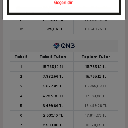
10
1.907,58 TL
19.075,80 TL
11
1.748,50 TL
19.233,45 TL
12
1.629,06 TL
19.548,75 TL
Taksit
Taksit Tutarı
Toplam Tutar
1
15.765,12 TL
15.765,12 TL
2
7.882,56 TL
15.765,12 TL
3
5.622,89 TL
16.868,68 TL
4
4.296,00 TL
17.183,98 TL
5
3.499,86 TL
17.499,28 TL
6
2.969,10 TL
17.814,59 TL
7
2.589,98 TL
18.129,89 TL