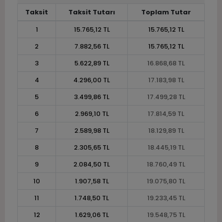
Taksit
Taksit Tutarı
Toplam Tutar
1
15.765,12 TL
15.765,12 TL
2
7.882,56 TL
15.765,12 TL
3
5.622,89 TL
16.868,68 TL
4
4.296,00 TL
17.183,98 TL
5
3.499,86 TL
17.499,28 TL
6
2.969,10 TL
17.814,59 TL
7
2.589,98 TL
18.129,89 TL
8
2.305,65 TL
18.445,19 TL
9
2.084,50 TL
18.760,49 TL
10
1.907,58 TL
19.075,80 TL
11
1.748,50 TL
19.233,45 TL
12
1.629,06 TL
19.548,75 TL