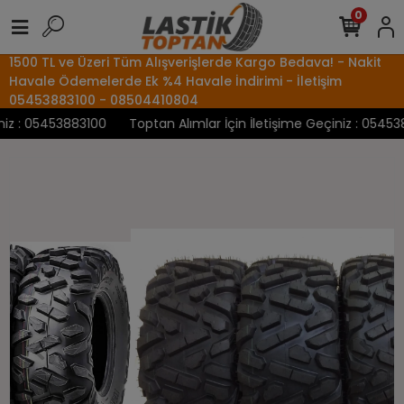
0
1500 TL ve Üzeri Tüm Alışverişlerde Kargo Bedava! - Nakit
Havale Ödemelerde Ek %4 Havale İndirimi - İletişim
05453883100 - 08504410804
z : 05453883100
Toptan Alımlar İçin İletişime Geçiniz : 0545388