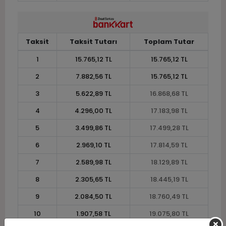
Taksit
Taksit Tutarı
Toplam Tutar
1
15.765,12 TL
15.765,12 TL
2
7.882,56 TL
15.765,12 TL
3
5.622,89 TL
16.868,68 TL
4
4.296,00 TL
17.183,98 TL
5
3.499,86 TL
17.499,28 TL
6
2.969,10 TL
17.814,59 TL
7
2.589,98 TL
18.129,89 TL
8
2.305,65 TL
18.445,19 TL
9
2.084,50 TL
18.760,49 TL
10
1.907,58 TL
19.075,80 TL