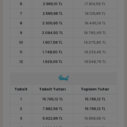
6
2.969,10 TL
17.814,59 TL
7
2.589,98 TL
18.129,89 TL
8
2.305,65 TL
18.445,19 TL
9
2.084,50 TL
18.760,49 TL
10
1.907,58 TL
19.075,80 TL
11
1.748,50 TL
19.233,45 TL
12
1.629,06 TL
19.548,75 TL
Taksit
Taksit Tutarı
Toplam Tutar
1
15.765,12 TL
15.765,12 TL
2
7.882,56 TL
15.765,12 TL
3
5.622,89 TL
16.868,68 TL