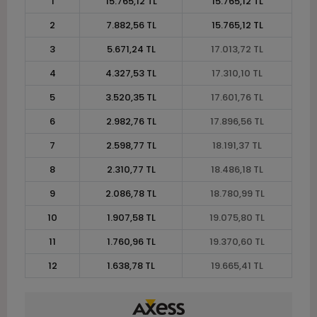
1
15.765,12 TL
15.765,12 TL
2
7.882,56 TL
15.765,12 TL
3
5.671,24 TL
17.013,72 TL
4
4.327,53 TL
17.310,10 TL
5
3.520,35 TL
17.601,76 TL
6
2.982,76 TL
17.896,56 TL
7
2.598,77 TL
18.191,37 TL
8
2.310,77 TL
18.486,18 TL
9
2.086,78 TL
18.780,99 TL
10
1.907,58 TL
19.075,80 TL
11
1.760,96 TL
19.370,60 TL
12
1.638,78 TL
19.665,41 TL