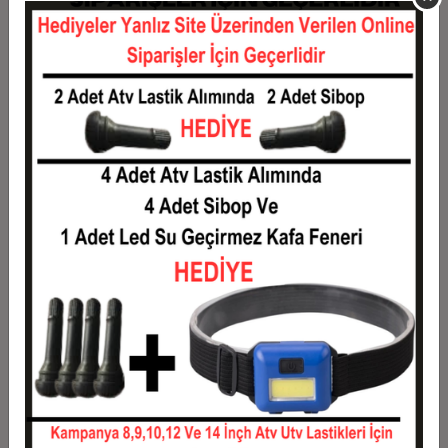
11
1.748,50 TL
19.233,45 TL
12
1.629,06 TL
19.548,75 TL
Taksit
Taksit Tutarı
Toplam Tutar
1
15.765,12 TL
15.765,12 TL
2
7.882,56 TL
15.765,12 TL
3
5.622,89 TL
16.868,68 TL
4
4.296,00 TL
17.183,98 TL
5
3.499,86 TL
17.499,28 TL
6
2.969,10 TL
17.814,59 TL
7
2.589,98 TL
18.129,89 TL
8
2.305,65 TL
18.445,19 TL
9
2.084,50 TL
18.760,49 TL