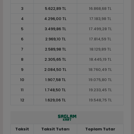
3
5.622,89 TL
16.868,68 TL
4
4.296,00 TL
17.183,98 TL
5
3.499,86 TL
17.499,28 TL
6
2.969,10 TL
17.814,59 TL
7
2.589,98 TL
18.129,89 TL
8
2.305,65 TL
18.445,19 TL
9
2.084,50 TL
18.760,49 TL
10
1.907,58 TL
19.075,80 TL
11
1.748,50 TL
19.233,45 TL
12
1.629,06 TL
19.548,75 TL
Taksit
Taksit Tutarı
Toplam Tutar