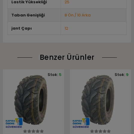
Lastik Yüksekliği
25
Taban Genişliği
8 Ön / 10 Arka
jant Çapı
12
Benzer Ürünler
Stok:
5
Stok:
9