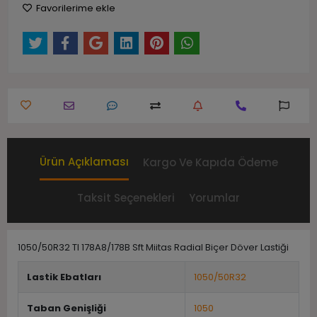
Favorilerime ekle
Ürün Açıklaması
Kargo Ve Kapıda Ödeme
Taksit Seçenekleri
Yorumlar
1050/50R32 Tl 178A8/178B Sft Miitas Radial Biçer Döver Lastiği
Lastik Ebatları
1050/50R32
Taban Genişliği
1050