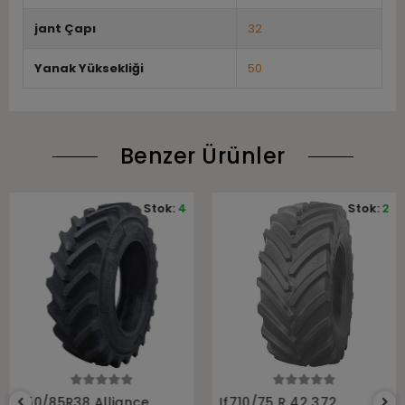
jant Çapı
32
Yanak Yüksekliği
50
Benzer Ürünler
Stok:
4
Stok:
2
Sepete Ekle
Sepete Ekle
650/85R38 Alliance
If710/75 R 42 372