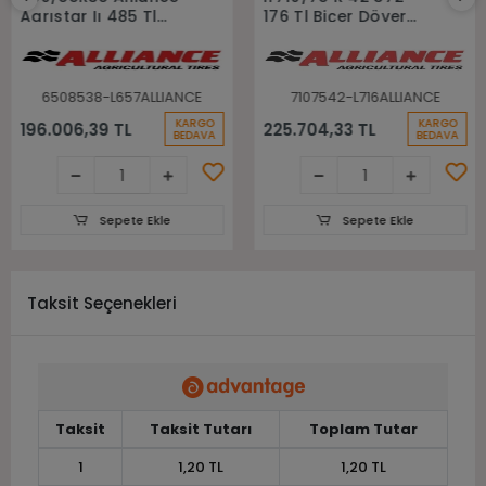
Agrıstar Iı 485 Tl
176 Tl Biçer Döver
Radial Biçer Döver
Lastiği
Lastiği
6508538-L657ALLIANCE
7107542-L716ALLIANCE
KARGO
KARGO
196.006,39 TL
225.704,33 TL
BEDAVA
BEDAVA
Sepete Ekle
Sepete Ekle
Taksit Seçenekleri
Taksit
Taksit Tutarı
Toplam Tutar
1
1,20 TL
1,20 TL