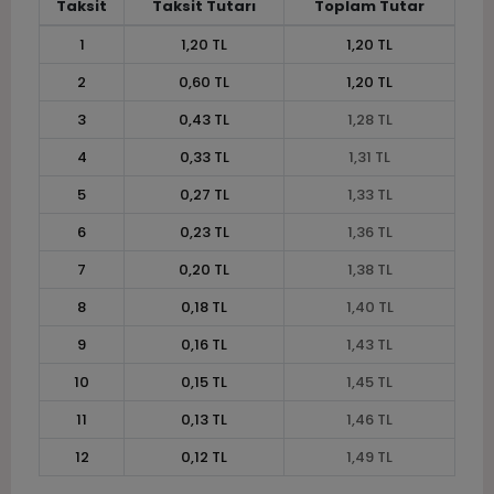
Taksit
Taksit Tutarı
Toplam Tutar
1
1,20 TL
1,20 TL
2
0,60 TL
1,20 TL
3
0,43 TL
1,28 TL
4
0,33 TL
1,31 TL
5
0,27 TL
1,33 TL
6
0,23 TL
1,36 TL
7
0,20 TL
1,38 TL
8
0,18 TL
1,40 TL
9
0,16 TL
1,43 TL
10
0,15 TL
1,45 TL
11
0,13 TL
1,46 TL
12
0,12 TL
1,49 TL