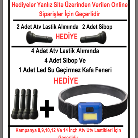
12
0,12 TL
1,49 TL
Taksit
Taksit Tutarı
Toplam Tutar
1
1,20 TL
1,20 TL
2
0,60 TL
1,20 TL
3
0,43 TL
1,28 TL
4
0,33 TL
1,31 TL
5
0,27 TL
1,33 TL
6
0,23 TL
1,36 TL
7
0,20 TL
1,38 TL
8
0,18 TL
1,40 TL
9
0,16 TL
1,43 TL