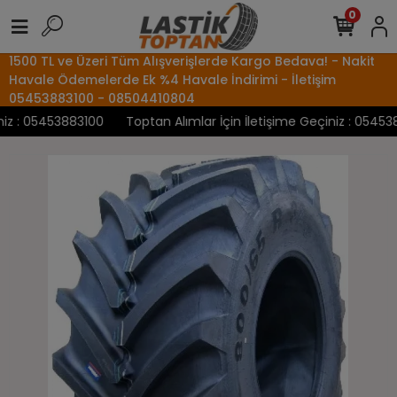
0
1500 TL ve Üzeri Tüm Alışverişlerde Kargo Bedava! - Nakit
Havale Ödemelerde Ek %4 Havale İndirimi - İletişim
05453883100 - 08504410804
z : 05453883100
Toptan Alımlar İçin İletişime Geçiniz : 0545388