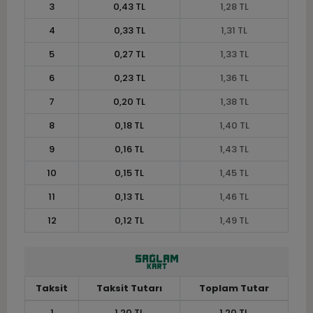
3
0,43 TL
1,28 TL
4
0,33 TL
1,31 TL
5
0,27 TL
1,33 TL
6
0,23 TL
1,36 TL
7
0,20 TL
1,38 TL
8
0,18 TL
1,40 TL
9
0,16 TL
1,43 TL
10
0,15 TL
1,45 TL
11
0,13 TL
1,46 TL
12
0,12 TL
1,49 TL
Taksit
Taksit Tutarı
Toplam Tutar
1
1,20 TL
1,20 TL