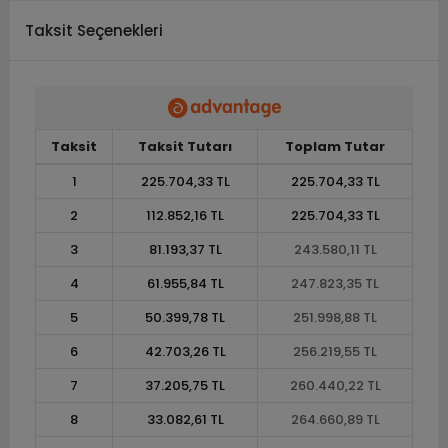
Taksit Seçenekleri
Taksit
Taksit Tutarı
Toplam Tutar
1
225.704,33 TL
225.704,33 TL
2
112.852,16 TL
225.704,33 TL
3
81.193,37 TL
243.580,11 TL
4
61.955,84 TL
247.823,35 TL
5
50.399,78 TL
251.998,88 TL
6
42.703,26 TL
256.219,55 TL
7
37.205,75 TL
260.440,22 TL
8
33.082,61 TL
264.660,89 TL