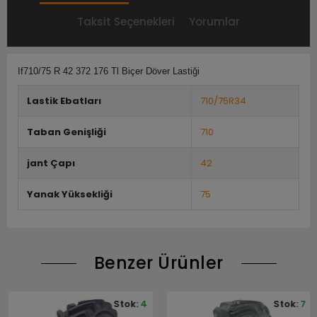
Taksit Seçenekleri
Yorumlar
If710/75 R 42 372 176 Tl Biçer Döver Lastiği
Lastik Ebatları
710/75R34
Taban Genişliği
710
jant Çapı
42
Yanak Yüksekliği
75
Benzer Ürünler
Stok:
4
Stok:
7