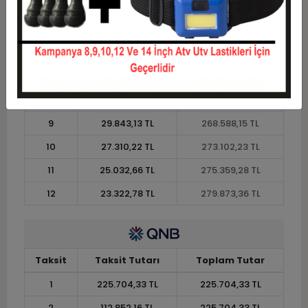
4
61.504,43 TL
246.017,71 TL
5
50.106,36 TL
250.531,80 TL
6
42.507,65 TL
255.045,89 TL
7
37.080,00 TL
259.559,97 TL
8
33.009,26 TL
264.074,06 TL
9
29.843,13 TL
268.588,15 TL
10
27.310,22 TL
273.102,23 TL
11
25.032,66 TL
275.359,28 TL
12
23.322,78 TL
279.873,36 TL
Taksit
Taksit Tutarı
Toplam Tutar
1
225.704,33 TL
225.704,33 TL
2
112.852,16 TL
225.704,33 TL