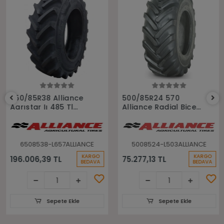
Sepete Ekle
Sepete Ekle
650/85R38 Alliance
500/85R24 570
Agrıstar Iı 485 Tl
Alliance Radial Biçer
Radial Biçer Döver
Döver Lastiği
Lastiği
6508538-L657ALLIANCE
5008524-L503ALLIANCE
KARGO
KARGO
196.006,39 TL
75.277,13 TL
BEDAVA
BEDAVA
Sepete Ekle
Sepete Ekle