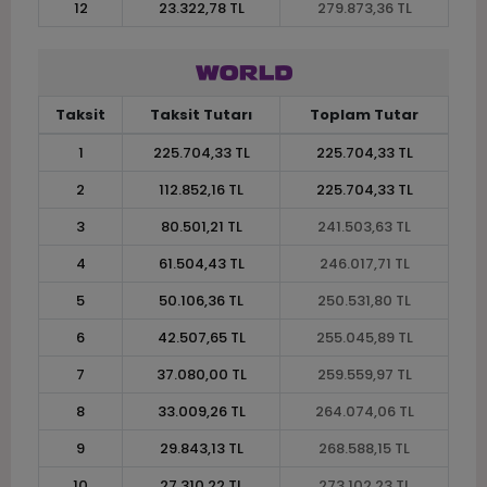
12
23.322,78 TL
279.873,36 TL
Taksit
Taksit Tutarı
Toplam Tutar
1
225.704,33 TL
225.704,33 TL
2
112.852,16 TL
225.704,33 TL
3
80.501,21 TL
241.503,63 TL
4
61.504,43 TL
246.017,71 TL
5
50.106,36 TL
250.531,80 TL
6
42.507,65 TL
255.045,89 TL
7
37.080,00 TL
259.559,97 TL
8
33.009,26 TL
264.074,06 TL
9
29.843,13 TL
268.588,15 TL
10
27.310,22 TL
273.102,23 TL