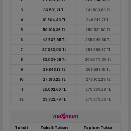
3
80.501,21 TL
241.503,63 TL
4
61.504,43 TL
246.017,71 TL
5
50.106,36 TL
250.531,80 TL
6
42.507,65 TL
255.045,89 TL
7
37.080,00 TL
259.559,97 TL
8
33.009,26 TL
264.074,06 TL
9
29.843,13 TL
268.588,15 TL
10
27.310,22 TL
273.102,23 TL
11
25.032,66 TL
275.359,28 TL
12
23.322,78 TL
279.873,36 TL
Taksit
Taksit Tutarı
Toplam Tutar