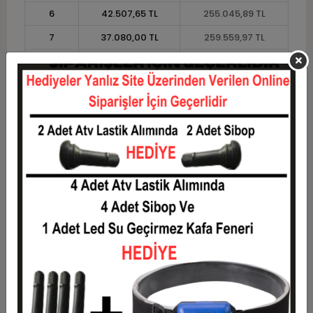
6
42.507,65 TL
255.045,89 TL
7
37.080,00 TL
259.559,97 TL
8
33.009,26 TL
264.074,06 TL
9
29.843,13 TL
268.588,15 TL
10
27.310,22 TL
273.102,23 TL
11
25.032,66 TL
275.359,28 TL
12
23.322,78 TL
279.873,36 TL
Taksit
Taksit Tutarı
Toplam Tutar
1
225.704,33 TL
225.704,33 TL
2
112.852,16 TL
225.704,33 TL
3
80.501,21 TL
241.503,63 TL