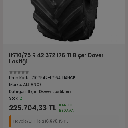
If710/75 R 42 372 176 Tl Biçer Döver
Lastiği
Ürün Kodu:
7107542-L716ALLIANCE
Marka:
ALLİANCE
Kategori:
Biçer Döver Lastikleri
Stok:
2
KARGO
225.704,33 TL
BEDAVA
Havale/EFT ile
216.676,15 TL