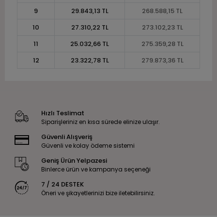
9
29.843,13 TL
268.588,15 TL
10
27.310,22 TL
273.102,23 TL
11
25.032,66 TL
275.359,28 TL
12
23.322,78 TL
279.873,36 TL
Hızlı Teslimat
Siparişleriniz en kısa sürede elinize ulaşır.
Güvenli Alışveriş
Güvenli ve kolay ödeme sistemi
Geniş Ürün Yelpazesi
Binlerce ürün ve kampanya seçeneği
7 / 24 DESTEK
Öneri ve şikayetlerinizi bize iletebilirsiniz.