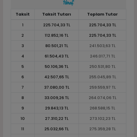
Taksit
Taksit Tutarı
Toplam Tutar
1
225.704,33 TL
225.704,33 TL
2
112.852,16 TL
225.704,33 TL
3
80.501,21 TL
241.503,63 TL
4
61.504,43 TL
246.017,71 TL
5
50.106,36 TL
250.531,80 TL
6
42.507,65 TL
255.045,89 TL
7
37.080,00 TL
259.559,97 TL
8
33.009,26 TL
264.074,06 TL
9
29.843,13 TL
268.588,15 TL
10
27.310,22 TL
273.102,23 TL
11
25.032,66 TL
275.359,28 TL