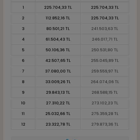
1
225.704,33 TL
225.704,33 TL
2
112.852,16 TL
225.704,33 TL
3
80.501,21 TL
241.503,63 TL
4
61.504,43 TL
246.017,71 TL
5
50.106,36 TL
250.531,80 TL
6
42.507,65 TL
255.045,89 TL
7
37.080,00 TL
259.559,97 TL
8
33.009,26 TL
264.074,06 TL
9
29.843,13 TL
268.588,15 TL
10
27.310,22 TL
273.102,23 TL
11
25.032,66 TL
275.359,28 TL
12
23.322,78 TL
279.873,36 TL