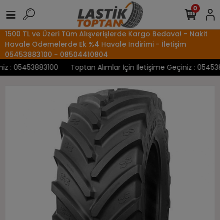
0
1500 TL ve Üzeri Tüm Alışverişlerde Kargo Bedava! - Nakit
Havale Ödemelerde Ek %4 Havale İndirimi - İletişim
05453883100 - 08504410804
z : 05453883100
Toptan Alımlar İçin İletişime Geçiniz : 0545388