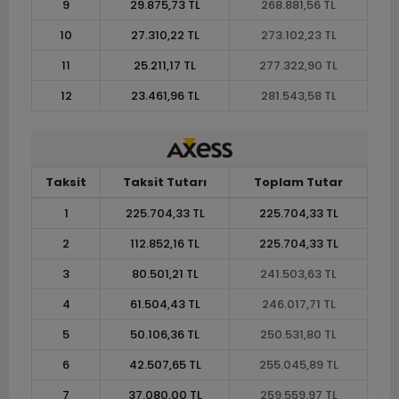
9
29.875,73 TL
268.881,56 TL
10
27.310,22 TL
273.102,23 TL
11
25.211,17 TL
277.322,90 TL
12
23.461,96 TL
281.543,58 TL
Taksit
Taksit Tutarı
Toplam Tutar
1
225.704,33 TL
225.704,33 TL
2
112.852,16 TL
225.704,33 TL
3
80.501,21 TL
241.503,63 TL
4
61.504,43 TL
246.017,71 TL
5
50.106,36 TL
250.531,80 TL
6
42.507,65 TL
255.045,89 TL
7
37.080,00 TL
259.559,97 TL