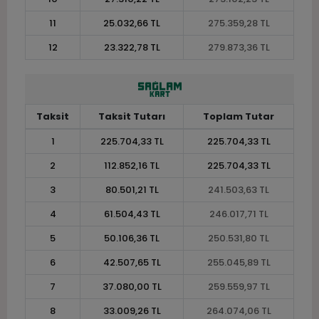
11
25.032,66 TL
275.359,28 TL
12
23.322,78 TL
279.873,36 TL
Taksit
Taksit Tutarı
Toplam Tutar
1
225.704,33 TL
225.704,33 TL
2
112.852,16 TL
225.704,33 TL
3
80.501,21 TL
241.503,63 TL
4
61.504,43 TL
246.017,71 TL
5
50.106,36 TL
250.531,80 TL
6
42.507,65 TL
255.045,89 TL
7
37.080,00 TL
259.559,97 TL
8
33.009,26 TL
264.074,06 TL