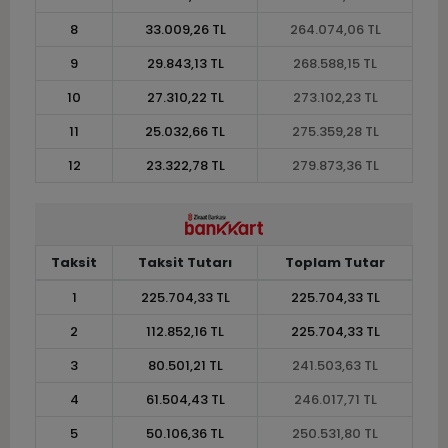
8
33.009,26 TL
264.074,06 TL
9
29.843,13 TL
268.588,15 TL
10
27.310,22 TL
273.102,23 TL
11
25.032,66 TL
275.359,28 TL
12
23.322,78 TL
279.873,36 TL
Taksit
Taksit Tutarı
Toplam Tutar
1
225.704,33 TL
225.704,33 TL
2
112.852,16 TL
225.704,33 TL
3
80.501,21 TL
241.503,63 TL
4
61.504,43 TL
246.017,71 TL
5
50.106,36 TL
250.531,80 TL