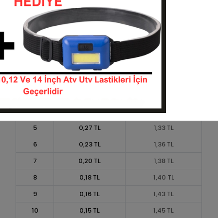
Taksit
Taksit Tutarı
Toplam Tutar
1
1,20 TL
1,20 TL
2
0,60 TL
1,20 TL
3
0,43 TL
1,28 TL
4
0,33 TL
1,31 TL
5
0,27 TL
1,33 TL
6
0,23 TL
1,36 TL
7
0,20 TL
1,38 TL
8
0,18 TL
1,40 TL
9
0,16 TL
1,43 TL
10
0,15 TL
1,45 TL