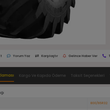
Et
Yorum Yaz
Karşılaştır
Gelince Haber Ver
klaması
Kargo Ve Kapıda Ödeme
Taksit Seçenekleri
iği
800/65R32