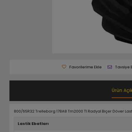
Favorilerime Ekle
Tavsiye 
Ürün Açı
800/65R32 Trelleborg 178A8 Tm2000 Tl Radyal Biçer Döver Last
Lastik Ebatları