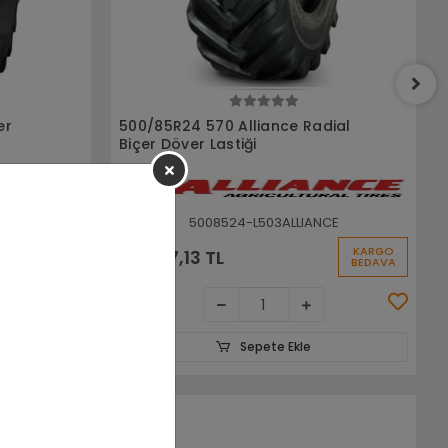
Sepete Ekle
dial
650/75R32 375 172A8/175D
Radyal Alliance Biçer Döver
Lastiği
CE
6507532-L655ALLIANCE
KARGO
KARGO
106.821,74 TL
BEDAVA
BEDAVA
Sepete Ekle