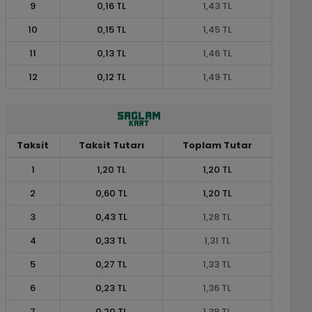
9
0,16 TL
1,43 TL
10
0,15 TL
1,45 TL
11
0,13 TL
1,46 TL
12
0,12 TL
1,49 TL
Taksit
Taksit Tutarı
Toplam Tutar
1
1,20 TL
1,20 TL
2
0,60 TL
1,20 TL
3
0,43 TL
1,28 TL
4
0,33 TL
1,31 TL
5
0,27 TL
1,33 TL
6
0,23 TL
1,36 TL
7
0,20 TL
1,38 TL