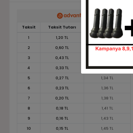
Taksit
Taksit Tutarı
Toplam Tutar
1
1,20 TL
1,20 TL
2
0,60 TL
1,20 TL
3
0,43 TL
1,30 TL
4
0,33 TL
1,32 TL
5
0,27 TL
1,34 TL
6
0,23 TL
1,36 TL
7
0,20 TL
1,38 TL
8
0,18 TL
1,41 TL
9
0,16 TL
1,43 TL
10
0,15 TL
1,45 TL