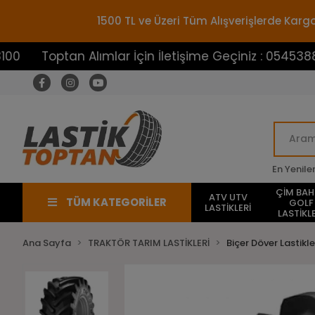
1500 TL ve Üzeri Tüm Alışverişlerde Ka
ptan Alımlar İçin İletişime Geçiniz : 05453883100
En Yenile
ÇİM BA
ATV UTV
TÜM KATEGORİLER
GOLF
LASTİKLERİ
LASTİKLE
Ana Sayfa
TRAKTÖR TARIM LASTİKLERİ
Biçer Döver Lastikle