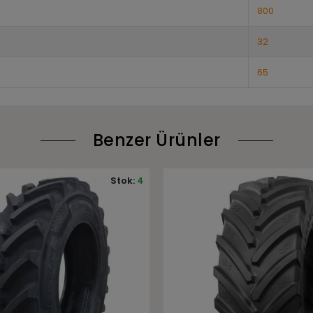
800
32
65
Benzer Ürünler
Stok:
2