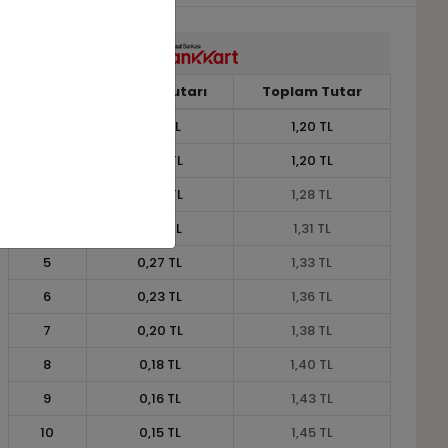
Taksit
Taksit Tutarı
Toplam Tutar
1
1,20 TL
1,20 TL
2
0,60 TL
1,20 TL
3
0,43 TL
1,28 TL
4
0,33 TL
1,31 TL
5
0,27 TL
1,33 TL
6
0,23 TL
1,36 TL
7
0,20 TL
1,38 TL
8
0,18 TL
1,40 TL
9
0,16 TL
1,43 TL
10
0,15 TL
1,45 TL