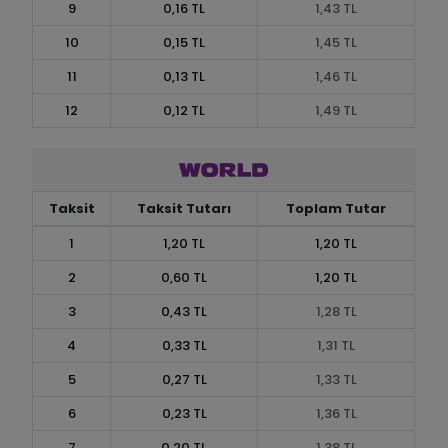
9
0,16 TL
1,43 TL
10
0,15 TL
1,45 TL
11
0,13 TL
1,46 TL
12
0,12 TL
1,49 TL
Taksit
Taksit Tutarı
Toplam Tutar
1
1,20 TL
1,20 TL
2
0,60 TL
1,20 TL
3
0,43 TL
1,28 TL
4
0,33 TL
1,31 TL
5
0,27 TL
1,33 TL
6
0,23 TL
1,36 TL
7
0,20 TL
1,38 TL