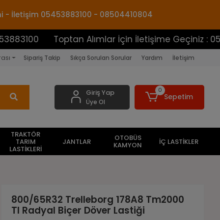
mi - İletişim 05453883100 - 08504410804
Toptan Alımlar İçin İletişime Geçiniz : 054538831
rası
Sipariş Takip
Sıkça Sorulan Sorular
Yardım
İletişim
0
Giriş Yap
Sepetim
Üye Ol
TRAKTÖR
OTOBÜS
TARIM
JANTLAR
İÇ LASTİKLER
KAMYON
LASTİKLERİ
800/65R32 Trelleborg 178A8 Tm2000
Tl Radyal Biçer Döver Lastiği