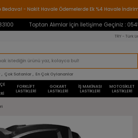
rgo Bedava! - Nakit Havale Ödemelerde Ek %4 Havale İndiri
Toptan Alımlar İçin İletişime Geçiniz : 05453883100
TRY - Türk Li
r
,
Çok Satanlar
,
En Çok Oylananlar
HÇE
FORKLİFT
GOKART
İŞ MAKİNASI
MOTOSİKLET
LASTİKLERİ
LASTİKLERİ
LASTİKLERİ
LASTİKLERİ
Rİ
ri