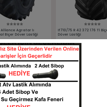
Sepete Ekle
Sepete Ekle
42 372 176 Tl Biçer
500/85R24 570 Alliance Ra
ği
Biçer Döver Lastiği
107542-L716ALLIANCE
5008524-L503ALLIAN
KARGO
33 TL
75.277,13 TL
BEDAVA
Sepete Ekle
Sepete Ekle