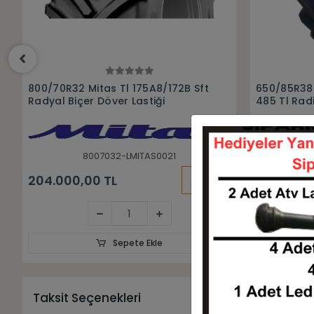
Sepete Ekle
650/85R38 Alliance Agrıstar Iı
If710/75 R 
485 Tl Radial Biçer Döver Lastiği
Döver Lasti
6508538-L657ALLIANCE
7
KARGO
196.006,39 TL
225.704,
BEDAVA
Sepete Ekle
Taksit Seçenekleri