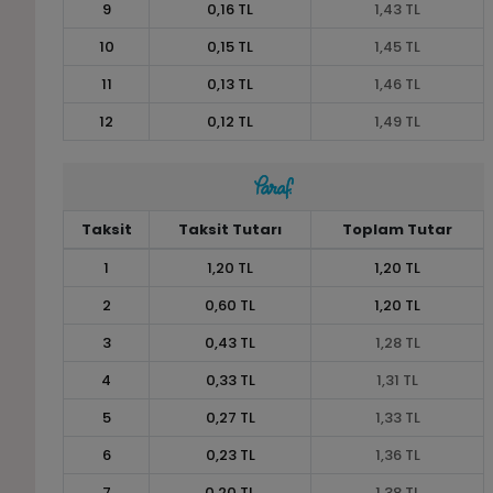
9
0,16 TL
1,43 TL
10
0,15 TL
1,45 TL
11
0,13 TL
1,46 TL
12
0,12 TL
1,49 TL
Taksit
Taksit Tutarı
Toplam Tutar
1
1,20 TL
1,20 TL
2
0,60 TL
1,20 TL
3
0,43 TL
1,28 TL
4
0,33 TL
1,31 TL
5
0,27 TL
1,33 TL
6
0,23 TL
1,36 TL
7
0,20 TL
1,38 TL