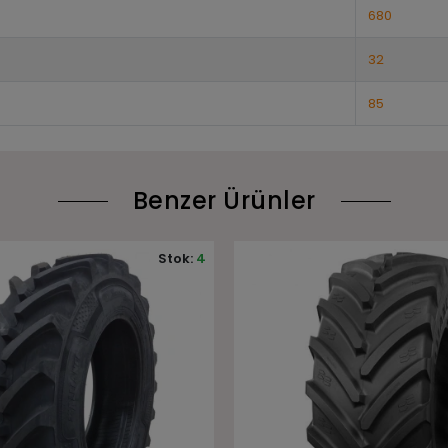
680
32
85
Benzer Ürünler
Stok:
2