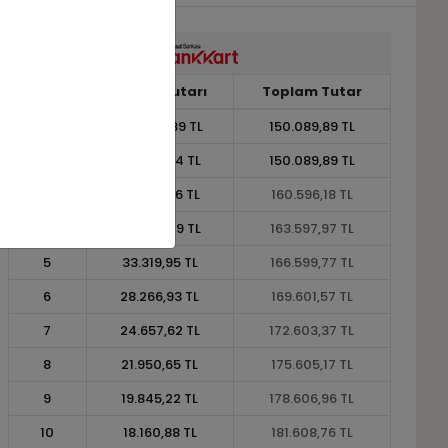
Taksit
Taksit Tutarı
Toplam Tutar
1
150.089,89 TL
150.089,89 TL
2
75.044,94 TL
150.089,89 TL
3
53.532,06 TL
160.596,18 TL
4
40.899,49 TL
163.597,97 TL
5
33.319,95 TL
166.599,77 TL
6
28.266,93 TL
169.601,57 TL
7
24.657,62 TL
172.603,37 TL
8
21.950,65 TL
175.605,17 TL
9
19.845,22 TL
178.606,96 TL
10
18.160,88 TL
181.608,76 TL