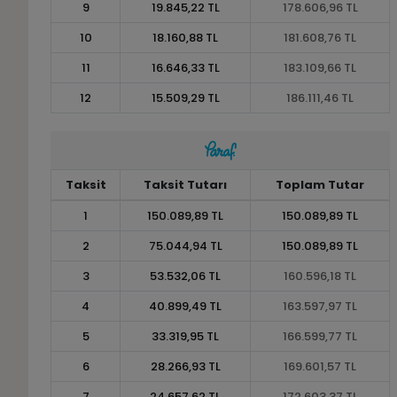
9
19.845,22 TL
178.606,96 TL
10
18.160,88 TL
181.608,76 TL
11
16.646,33 TL
183.109,66 TL
12
15.509,29 TL
186.111,46 TL
Taksit
Taksit Tutarı
Toplam Tutar
1
150.089,89 TL
150.089,89 TL
2
75.044,94 TL
150.089,89 TL
3
53.532,06 TL
160.596,18 TL
4
40.899,49 TL
163.597,97 TL
5
33.319,95 TL
166.599,77 TL
6
28.266,93 TL
169.601,57 TL
7
24.657,62 TL
172.603,37 TL