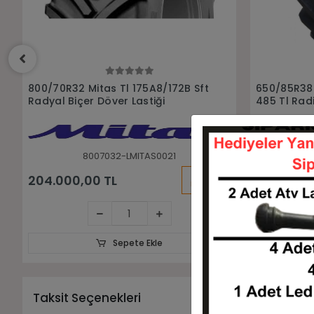
Sepete Ekle
650/85R38 Alliance Agrıstar Iı
If710/75 R 
485 Tl Radial Biçer Döver Lastiği
Döver Lasti
6508538-L657ALLIANCE
7
KARGO
196.006,39 TL
225.704,
BEDAVA
Sepete Ekle
Taksit Seçenekleri