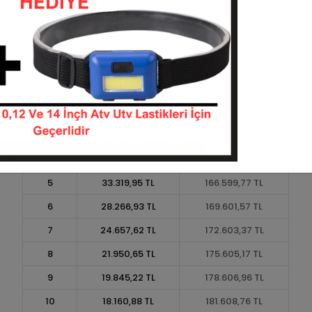
Taksit
Taksit Tutarı
Toplam Tutar
1
150.089,89 TL
150.089,89 TL
2
75.044,94 TL
150.089,89 TL
3
53.532,06 TL
160.596,18 TL
4
40.899,49 TL
163.597,97 TL
5
33.319,95 TL
166.599,77 TL
6
28.266,93 TL
169.601,57 TL
7
24.657,62 TL
172.603,37 TL
8
21.950,65 TL
175.605,17 TL
9
19.845,22 TL
178.606,96 TL
10
18.160,88 TL
181.608,76 TL