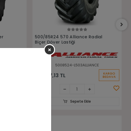
Sepete Ekle
dial
650/75R32 375 172A8/175D
Radyal Alliance Biçer Döver
Lastiği
CE
6507532-L655ALLIANCE
KARGO
KARGO
106.821,74 TL
BEDAVA
BEDAVA
Sepete Ekle