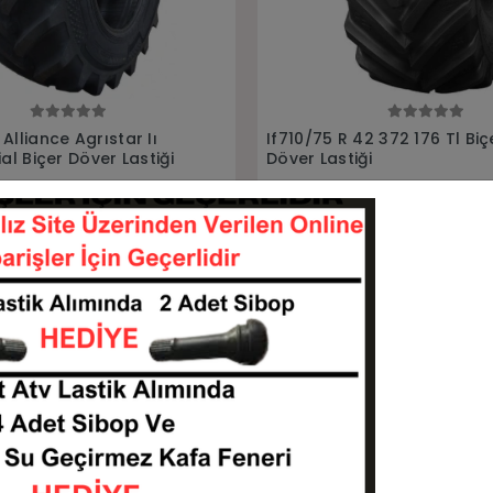
Sepete Ekle
Sepete Ekle
42 372 176 Tl Biçer
500/85R24 570 Alliance Ra
ği
Biçer Döver Lastiği
107542-L716ALLIANCE
5008524-L503ALLIAN
KARGO
33 TL
75.277,13 TL
BEDAVA
Sepete Ekle
Sepete Ekle