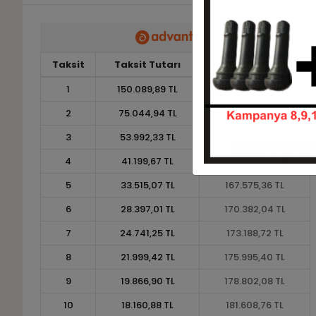
Taksit
Taksit Tutarı
Toplam Tutar
1
150.089,89 TL
150.089,89 TL
2
75.044,94 TL
150.089,89 TL
3
53.992,33 TL
161.977,00 TL
4
41.199,67 TL
164.798,69 TL
5
33.515,07 TL
167.575,36 TL
6
28.397,01 TL
170.382,04 TL
7
24.741,25 TL
173.188,72 TL
8
21.999,42 TL
175.995,40 TL
9
19.866,90 TL
178.802,08 TL
10
18.160,88 TL
181.608,76 TL