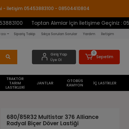
mi - İletişim 05453883100 - 08504410804
Toptan Alımlar İçin İletişime Geçiniz : 054538831
rası
Sipariş Takip
Sıkça Sorulan Sorular
Yardım
İletişim
0
Giriş Yap
Sepetim
Üye Ol
TRAKTÖR
OTOBÜS
TARIM
JANTLAR
İÇ LASTİKLER
KAMYON
LASTİKLERİ
680/85R32 Multistar 376 Alliance
Radyal Biçer Döver Lastiği