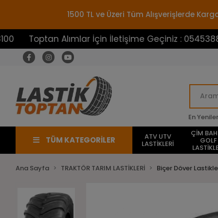
1500 TL ve Üzeri Tüm Alışverişlerde Ka
ptan Alımlar İçin İletişime Geçiniz : 05453883100
En Yenile
ÇİM BA
ATV UTV
TÜM KATEGORİLER
GOLF
LASTİKLERİ
LASTİKLE
Ana Sayfa
TRAKTÖR TARIM LASTİKLERİ
Biçer Döver Lastikle