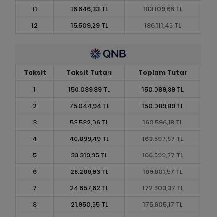
11
16.646,33 TL
183.109,66 TL
12
15.509,29 TL
186.111,46 TL
Taksit
Taksit Tutarı
Toplam Tutar
1
150.089,89 TL
150.089,89 TL
2
75.044,94 TL
150.089,89 TL
3
53.532,06 TL
160.596,18 TL
4
40.899,49 TL
163.597,97 TL
5
33.319,95 TL
166.599,77 TL
6
28.266,93 TL
169.601,57 TL
7
24.657,62 TL
172.603,37 TL
8
21.950,65 TL
175.605,17 TL