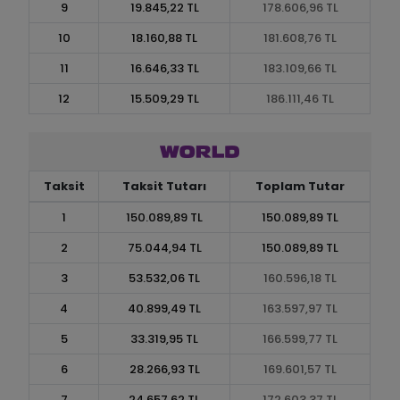
9
19.845,22 TL
178.606,96 TL
10
18.160,88 TL
181.608,76 TL
11
16.646,33 TL
183.109,66 TL
12
15.509,29 TL
186.111,46 TL
Taksit
Taksit Tutarı
Toplam Tutar
1
150.089,89 TL
150.089,89 TL
2
75.044,94 TL
150.089,89 TL
3
53.532,06 TL
160.596,18 TL
4
40.899,49 TL
163.597,97 TL
5
33.319,95 TL
166.599,77 TL
6
28.266,93 TL
169.601,57 TL
7
24.657,62 TL
172.603,37 TL