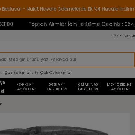
rgo Bedava! - Nakit Havale Ödemelerde Ek %4 Havale İndiri
Toptan Alımlar İçin İletişime Geçiniz : 05453883100
TRY - Türk Li
r
,
Çok Satanlar
,
En Çok Oylananlar
HÇE
FORKLİFT
GOKART
İŞ MAKİNASI
MOTOSİKLET
LASTİKLERİ
LASTİKLERİ
LASTİKLERİ
LASTİKLERİ
Rİ
ri