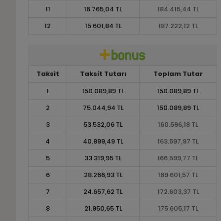
11
16.765,04 TL
184.415,44 TL
12
15.601,84 TL
187.222,12 TL
Taksit
Taksit Tutarı
Toplam Tutar
1
150.089,89 TL
150.089,89 TL
2
75.044,94 TL
150.089,89 TL
3
53.532,06 TL
160.596,18 TL
4
40.899,49 TL
163.597,97 TL
5
33.319,95 TL
166.599,77 TL
6
28.266,93 TL
169.601,57 TL
7
24.657,62 TL
172.603,37 TL
8
21.950,65 TL
175.605,17 TL