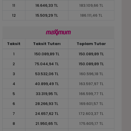
11
16.646,33 TL
183.109,66 TL
12
15.509,29 TL
186.111,46 TL
Taksit
Taksit Tutarı
Toplam Tutar
1
150.089,89 TL
150.089,89 TL
2
75.044,94 TL
150.089,89 TL
3
53.532,06 TL
160.596,18 TL
4
40.899,49 TL
163.597,97 TL
5
33.319,95 TL
166.599,77 TL
6
28.266,93 TL
169.601,57 TL
7
24.657,62 TL
172.603,37 TL
8
21.950,65 TL
175.605,17 TL