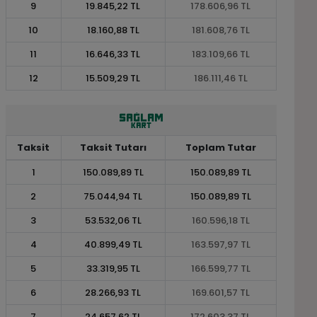
9
19.845,22 TL
178.606,96 TL
10
18.160,88 TL
181.608,76 TL
11
16.646,33 TL
183.109,66 TL
12
15.509,29 TL
186.111,46 TL
Taksit
Taksit Tutarı
Toplam Tutar
1
150.089,89 TL
150.089,89 TL
2
75.044,94 TL
150.089,89 TL
3
53.532,06 TL
160.596,18 TL
4
40.899,49 TL
163.597,97 TL
5
33.319,95 TL
166.599,77 TL
6
28.266,93 TL
169.601,57 TL
7
24.657,62 TL
172.603,37 TL