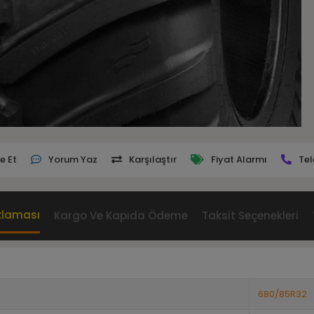
e Et
Yorum Yaz
Karşılaştır
Fiyat Alarmı
Tel
klaması
Kargo Ve Kapıda Ödeme
Taksit Seçenekleri
680/85R32