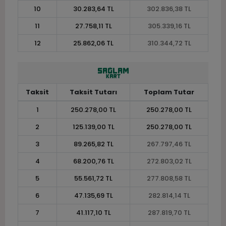
10
30.283,64 TL
302.836,38 TL
11
27.758,11 TL
305.339,16 TL
12
25.862,06 TL
310.344,72 TL
Taksit
Taksit Tutarı
Toplam Tutar
1
250.278,00 TL
250.278,00 TL
2
125.139,00 TL
250.278,00 TL
3
89.265,82 TL
267.797,46 TL
4
68.200,76 TL
272.803,02 TL
5
55.561,72 TL
277.808,58 TL
6
47.135,69 TL
282.814,14 TL
7
41.117,10 TL
287.819,70 TL