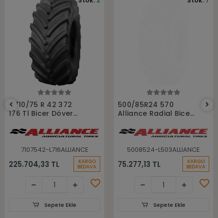
Stok:
2
Stok:
7
Sepete Ekle
Sepete Ekle
If710/75 R 42 372
500/85R24 570
176 Tl Biçer Döver
Alliance Radial Biçer
Lastiği
Döver Lastiği
7107542-L716ALLIANCE
5008524-L503ALLIANCE
KARGO
KARGO
225.704,33 TL
75.277,13 TL
BEDAVA
BEDAVA
Sepete Ekle
Sepete Ekle