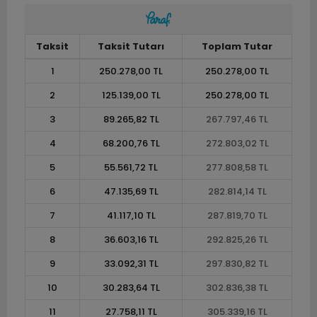
Taksit
Taksit Tutarı
Toplam Tutar
1
250.278,00 TL
250.278,00 TL
2
125.139,00 TL
250.278,00 TL
3
89.265,82 TL
267.797,46 TL
4
68.200,76 TL
272.803,02 TL
5
55.561,72 TL
277.808,58 TL
6
47.135,69 TL
282.814,14 TL
7
41.117,10 TL
287.819,70 TL
8
36.603,16 TL
292.825,26 TL
9
33.092,31 TL
297.830,82 TL
10
30.283,64 TL
302.836,38 TL
11
27.758,11 TL
305.339,16 TL