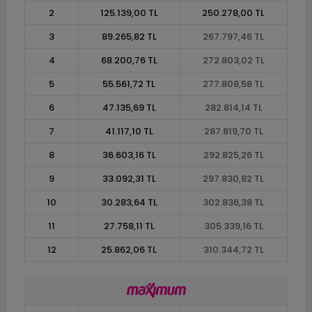
2
125.139,00 TL
250.278,00 TL
3
89.265,82 TL
267.797,46 TL
4
68.200,76 TL
272.803,02 TL
5
55.561,72 TL
277.808,58 TL
6
47.135,69 TL
282.814,14 TL
7
41.117,10 TL
287.819,70 TL
8
36.603,16 TL
292.825,26 TL
9
33.092,31 TL
297.830,82 TL
10
30.283,64 TL
302.836,38 TL
11
27.758,11 TL
305.339,16 TL
12
25.862,06 TL
310.344,72 TL