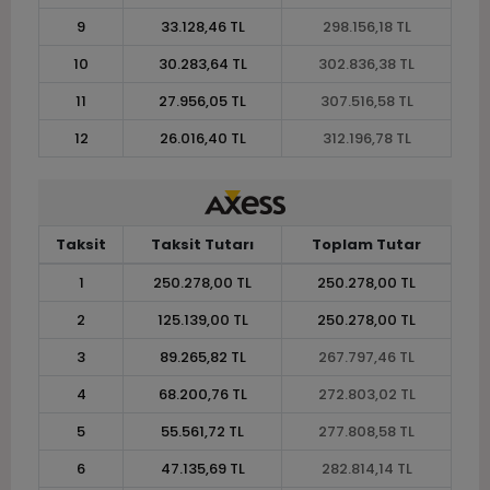
9
33.128,46 TL
298.156,18 TL
10
30.283,64 TL
302.836,38 TL
11
27.956,05 TL
307.516,58 TL
12
26.016,40 TL
312.196,78 TL
Taksit
Taksit Tutarı
Toplam Tutar
1
250.278,00 TL
250.278,00 TL
2
125.139,00 TL
250.278,00 TL
3
89.265,82 TL
267.797,46 TL
4
68.200,76 TL
272.803,02 TL
5
55.561,72 TL
277.808,58 TL
6
47.135,69 TL
282.814,14 TL