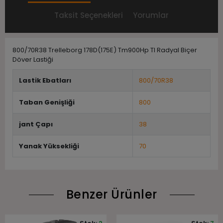
Taksit Seçenekleri
Yorumlar
800/70R38 Trelleborg 178D(175E) Tm900Hp Tl Radyal Biçer
Döver Lastiği
Lastik Ebatları
800/70R38
Taban Genişliği
800
jant Çapı
38
Yanak Yüksekliği
70
Benzer Ürünler