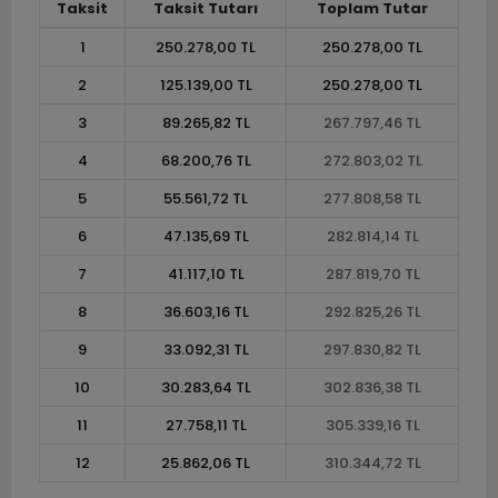
Taksit
Taksit Tutarı
Toplam Tutar
1
250.278,00 TL
250.278,00 TL
2
125.139,00 TL
250.278,00 TL
3
89.265,82 TL
267.797,46 TL
4
68.200,76 TL
272.803,02 TL
5
55.561,72 TL
277.808,58 TL
6
47.135,69 TL
282.814,14 TL
7
41.117,10 TL
287.819,70 TL
8
36.603,16 TL
292.825,26 TL
9
33.092,31 TL
297.830,82 TL
10
30.283,64 TL
302.836,38 TL
11
27.758,11 TL
305.339,16 TL
12
25.862,06 TL
310.344,72 TL