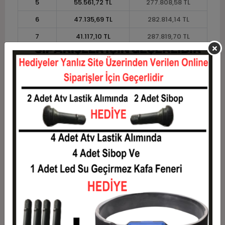
5
55.561,72 TL
277.808,58 TL
6
47.135,69 TL
282.814,14 TL
7
41.117,10 TL
287.819,70 TL
8
36.603,16 TL
292.825,26 TL
9
33.092,31 TL
297.830,82 TL
10
30.283,64 TL
302.836,38 TL
11
27.758,11 TL
305.339,16 TL
12
25.862,06 TL
310.344,72 TL
Taksit
Taksit Tutarı
Toplam Tutar
1
250.278,00 TL
250.278,00 TL
2
125.139,00 TL
250.278,00 TL
3
89.265,82 TL
267.797,46 TL