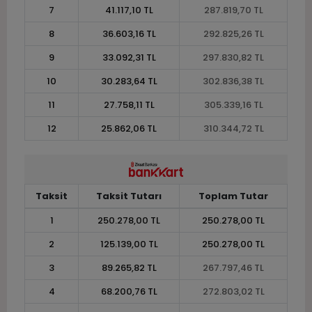
7
41.117,10 TL
287.819,70 TL
8
36.603,16 TL
292.825,26 TL
9
33.092,31 TL
297.830,82 TL
10
30.283,64 TL
302.836,38 TL
11
27.758,11 TL
305.339,16 TL
12
25.862,06 TL
310.344,72 TL
Taksit
Taksit Tutarı
Toplam Tutar
1
250.278,00 TL
250.278,00 TL
2
125.139,00 TL
250.278,00 TL
3
89.265,82 TL
267.797,46 TL
4
68.200,76 TL
272.803,02 TL