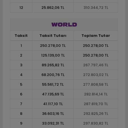
12
25.862,06 TL
310.344,72 TL
Taksit
Taksit Tutarı
Toplam Tutar
1
250.278,00 TL
250.278,00 TL
2
125.139,00 TL
250.278,00 TL
3
89.265,82 TL
267.797,46 TL
4
68.200,76 TL
272.803,02 TL
5
55.561,72 TL
277.808,58 TL
6
47.135,69 TL
282.814,14 TL
7
41.117,10 TL
287.819,70 TL
8
36.603,16 TL
292.825,26 TL
9
33.092,31 TL
297.830,82 TL