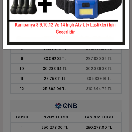
4
68.200,76 TL
272.803,02 TL
5
55.561,72 TL
277.808,58 TL
6
47.135,69 TL
282.814,14 TL
7
41.117,10 TL
287.819,70 TL
8
36.603,16 TL
292.825,26 TL
9
33.092,31 TL
297.830,82 TL
10
30.283,64 TL
302.836,38 TL
11
27.758,11 TL
305.339,16 TL
12
25.862,06 TL
310.344,72 TL
Taksit
Taksit Tutarı
Toplam Tutar
1
250.278,00 TL
250.278,00 TL