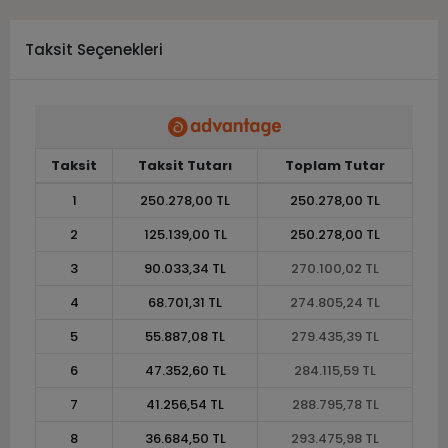
Taksit Seçenekleri
Taksit
Taksit Tutarı
Toplam Tutar
1
250.278,00 TL
250.278,00 TL
2
125.139,00 TL
250.278,00 TL
3
90.033,34 TL
270.100,02 TL
4
68.701,31 TL
274.805,24 TL
5
55.887,08 TL
279.435,39 TL
6
47.352,60 TL
284.115,59 TL
7
41.256,54 TL
288.795,78 TL
8
36.684,50 TL
293.475,98 TL