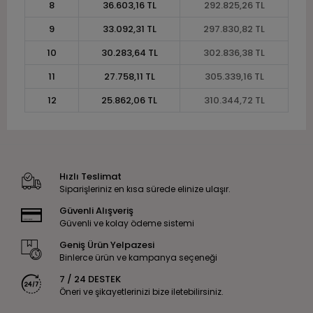
8
36.603,16 TL
292.825,26 TL
9
33.092,31 TL
297.830,82 TL
10
30.283,64 TL
302.836,38 TL
11
27.758,11 TL
305.339,16 TL
12
25.862,06 TL
310.344,72 TL
Hızlı Teslimat
Siparişleriniz en kısa sürede elinize ulaşır.
Güvenli Alışveriş
Güvenli ve kolay ödeme sistemi
Geniş Ürün Yelpazesi
Binlerce ürün ve kampanya seçeneği
7 / 24 DESTEK
Öneri ve şikayetlerinizi bize iletebilirsiniz.