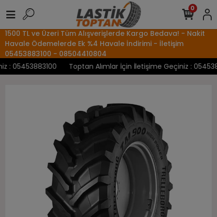
0
1500 TL ve Üzeri Tüm Alışverişlerde Kargo Bedava! - Nakit
Havale Ödemelerde Ek %4 Havale İndirimi - İletişim
05453883100 - 08504410804
z : 05453883100
Toptan Alımlar İçin İletişime Geçiniz : 0545388