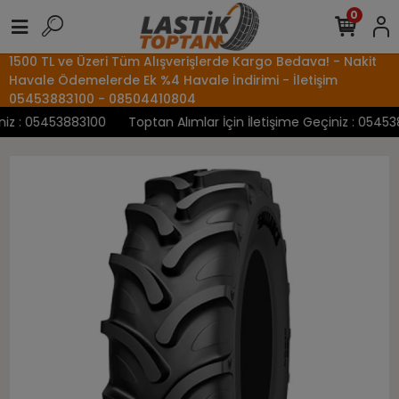
0
1500 TL ve Üzeri Tüm Alışverişlerde Kargo Bedava! - Nakit
Havale Ödemelerde Ek %4 Havale İndirimi - İletişim
05453883100 - 08504410804
z : 05453883100
Toptan Alımlar İçin İletişime Geçiniz : 054538