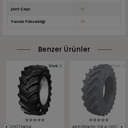
jant Çapı
16
Yanak Yüksekliği
70
Benzer Ürünler
Stok:
2
Stok:
10
Sepete Ekle
Sepete Ekle
520/70R34
460/85R30 (18.4-30)