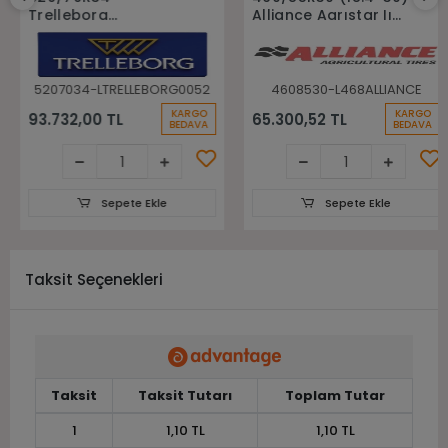
Trelleborg
Alliance Agrıstar Iı
148A8(148B) Tm700
485 145D Tl Radial
Tl Radyal Traktör
Traktör lastiği
Lastiği
5207034-LTRELLEBORG0052
4608530-L468ALLIANCE
KARGO
KARGO
93.732,00 TL
65.300,52 TL
BEDAVA
BEDAVA
Sepete Ekle
Sepete Ekle
Taksit Seçenekleri
Taksit
Taksit Tutarı
Toplam Tutar
1
1,10 TL
1,10 TL