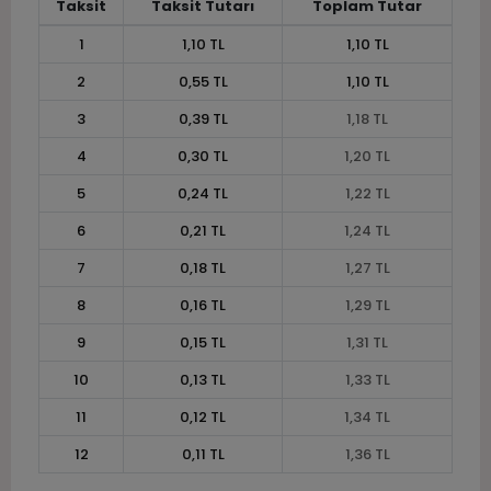
Taksit
Taksit Tutarı
Toplam Tutar
1
1,10 TL
1,10 TL
2
0,55 TL
1,10 TL
3
0,39 TL
1,18 TL
4
0,30 TL
1,20 TL
5
0,24 TL
1,22 TL
6
0,21 TL
1,24 TL
7
0,18 TL
1,27 TL
8
0,16 TL
1,29 TL
9
0,15 TL
1,31 TL
10
0,13 TL
1,33 TL
11
0,12 TL
1,34 TL
12
0,11 TL
1,36 TL