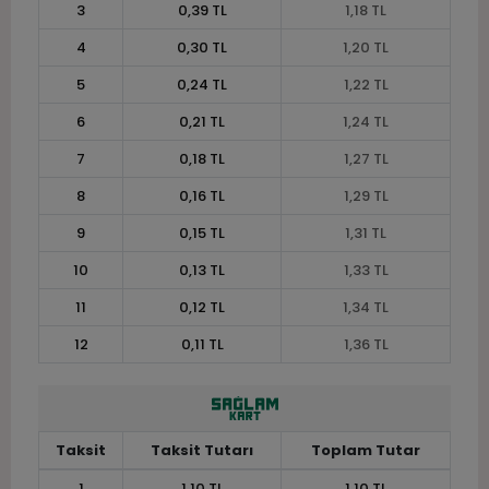
3
0,39 TL
1,18 TL
4
0,30 TL
1,20 TL
5
0,24 TL
1,22 TL
6
0,21 TL
1,24 TL
7
0,18 TL
1,27 TL
8
0,16 TL
1,29 TL
9
0,15 TL
1,31 TL
10
0,13 TL
1,33 TL
11
0,12 TL
1,34 TL
12
0,11 TL
1,36 TL
Taksit
Taksit Tutarı
Toplam Tutar
1
1,10 TL
1,10 TL