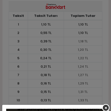
Taksit
Taksit Tutarı
Toplam Tutar
1
1,10 TL
1,10 TL
2
0,55 TL
1,10 TL
3
0,39 TL
1,18 TL
4
0,30 TL
1,20 TL
5
0,24 TL
1,22 TL
6
0,21 TL
1,24 TL
7
0,18 TL
1,27 TL
8
0,16 TL
1,29 TL
9
0,15 TL
1,31 TL
10
0,13 TL
1,33 TL
11
0,12 TL
1,34 TL