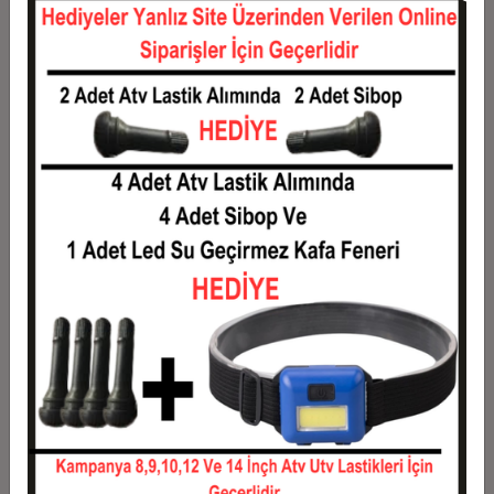
12
0,11 TL
1,36 TL
Taksit
Taksit Tutarı
Toplam Tutar
1
1,10 TL
1,10 TL
2
0,55 TL
1,10 TL
3
0,39 TL
1,18 TL
4
0,30 TL
1,20 TL
5
0,24 TL
1,22 TL
6
0,21 TL
1,24 TL
7
0,18 TL
1,27 TL
8
0,16 TL
1,29 TL
9
0,15 TL
1,31 TL