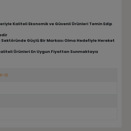
riyle Kaliteli Ekonomik ve Güvenli Ürünleri Temin Edip
edir
riş Sektöründe Güçlü Bir Markası Olma Hedefiyle Hereket
Kaliteli Ürünleri En Uygun Fiyattan Sunmaktayız
10-12