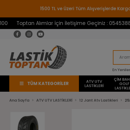
1500 TL ve Üzeri Tüm Alışverişlerde Ka
ptan Alımlar İçin İletişime Geçiniz : 05453883100
En Yenile
ÇİM BA
ATV UTV
TÜM KATEGORİLER
GOLF
LASTİKLERİ
LASTİKLE
Ana Sayfa
ATV UTV LASTİKLERİ
12 Jant Atv Lastikleri
25