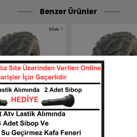
Benzer Ürünler
Stok:
9
Sepete Ekle
Sepete Ekle
lli UN735 6 Kat Atv Ön
25x8-12 25x10-12 Armor P3
6Kat Ön Arka Takım Atv Ut
Lastiği