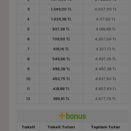
3
1.349,00 TL
4.047,00 TL
4
1.029,38 TL
4.117,50 TL
5
837,38 TL
4.186,88 TL
6
709,50 TL
4.257,00 TL
7
618,16 TL
4.327,13 TL
8
549,66 TL
4.397,25 TL
9
496,38 TL
4.467,38 TL
10
453,75 TL
4.537,50 TL
11
418,88 TL
4.607,63 TL
12
389,81 TL
4.677,75 TL
Taksit
Taksit Tutarı
Toplam Tutar