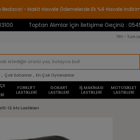
rgo Bedava! - Nakit Havale Ödemelerde Ek %4 Havale İndiri
Toptan Alımlar İçin İletişime Geçiniz : 0545388310
TRY - Türk Li
r
,
Çok Satanlar
,
En Çok Oylananlar
HÇE
FORKLİFT
GOKART
İŞ MAKİNASI
MOTOSİKLET
LASTİKLERİ
LASTİKLERİ
LASTİKLERİ
LASTİKLERİ
Rİ
x10-12 Atv Lastikleri