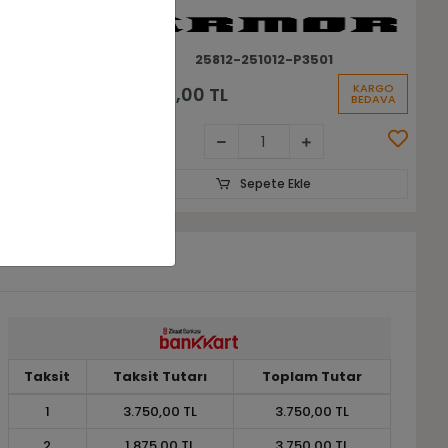
1
25812-251012-SW679
KARGO
KARGO
20.500,00 TL
BEDAVA
BEDAVA
Sepete Ekle
Taksit
Taksit Tutarı
Toplam Tutar
1
3.750,00 TL
3.750,00 TL
2
1.875,00 TL
3.750,00 TL