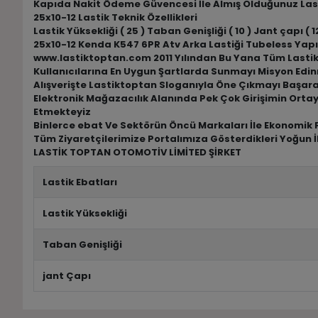
Kapıda Nakit Ödeme Güvencesi İle Almış Olduğunuz Las
25x10-12 Lastik Teknik Özellikleri
Lastik Yüksekliği ( 25 ) Taban Genişliği ( 10 ) Jant çapı ( 12
25x10-12 Kenda K547 6PR Atv Arka Lastiği Tubeless Yapı
www.lastiktoptan.com 2011 Yılından Bu Yana Tüm Lastik M
Kullanıcılarına En Uygun Şartlarda Sunmayı Misyon Edin
Alışverişte Lastiktoptan Sloganıyla Öne Çıkmayı Başar
Elektronik Mağazacılık Alanında Pek Çok Girişimin Ortay
Etmekteyiz
Binlerce ebat Ve Sektörün Öncü Markaları İle Ekonomik F
Tüm Ziyaretçilerimize Portalımıza Gösterdikleri Yoğun İ
LASTİK TOPTAN OTOMOTİV LİMİTED ŞİRKET
Lastik Ebatları
Lastik Yüksekliği
Taban Genişliği
jant Çapı