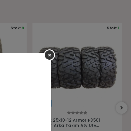
Stok:
1
Stok:
8
Sepete Ekle
501
25x8-12 25x10-12 Junkai sw679 Ön
v
Arka Takım Asfalt Yol Atv Utv
Lastiği