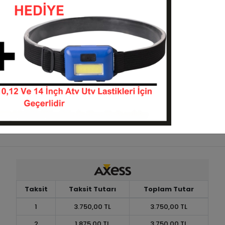
25812-UN735
25812-251012-P350
KARGO
 TL
21.500,00 TL
BEDAVA
Sepete Ekle
Sepete Ekle
Taksit
Taksit Tutarı
Toplam Tutar
1
3.750,00 TL
3.750,00 TL
2
1.875,00 TL
3.750,00 TL