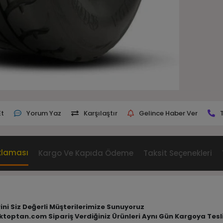
Et
Yorum Yaz
Karşılaştır
Gelince Haber Ver
klaması
Kargo Ve Kapıda Ödeme
Taksit Seçenekleri
rini Siz Değerli Müşterilerimize Sunuyoruz
tiktoptan.com Sipariş Verdiğiniz Ürünleri Aynı Gün Kargoya Tes