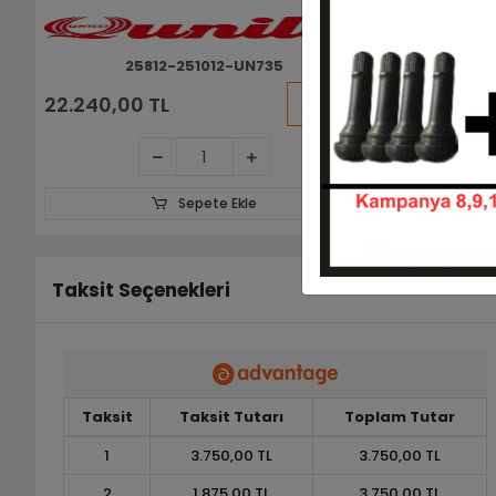
251012-UN735
KARGO
5.800,00 TL
5.320,00
BEDAVA
Sepete Ekle
Taksit Seçenekleri
Taksit
Taksit Tutarı
Toplam Tutar
1
3.750,00 TL
3.750,00 TL
2
1.875,00 TL
3.750,00 TL