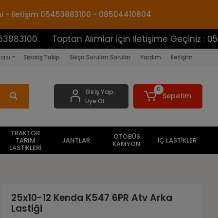
mi - İletişim 05453883100 - 08504410804
0
Toptan Alımlar İçin İletişime Geçiniz : 05453883
rası
Sipariş Takip
Sıkça Sorulan Sorular
Yardım
İletişim
0
Giriş Yap
Sepetim
Üye Ol
TRAKTÖR
OTOBÜS
TARIM
JANTLAR
İÇ LASTİKLER
KAMYON
LASTİKLERİ
25x10-12 Kenda K547 6PR Atv Arka
Lastiği