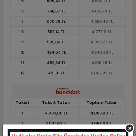
5
906,43 TL
4.532,13 TL
6
768,97 TL
4.613,79 TL
7
670,78 TL
4.695,45 TL
8
597,14 TL
4.777,11 TL
9
539,86 TL
4.858,77 TL
10
494,04 TL
4.940,43 TL
11
452,84 TL
4.981,26 TL
12
421,91 TL
5.062,92 TL
Taksit
Taksit Tutarı
Toplam Tutar
1
4.083,00 TL
4.083,00 TL
2
2.041,50 TL
4.083,00 TL
3
1.456,27 TL
4.368,81 TL