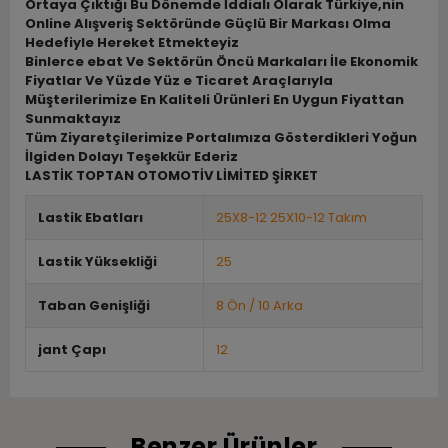
Ortaya Çıktığı Bu Dönemde İddialı Olarak Türkiye,nin
Online Alışveriş Sektöründe Güçlü Bir Markası Olma
Hedefiyle Hereket Etmekteyiz
Binlerce ebat Ve Sektörün Öncü Markaları İle Ekonomik
Fiyatlar Ve Yüzde Yüz e Ticaret Araçlarıyla
Müşterilerimize En Kaliteli Ürünleri En Uygun Fiyattan
Sunmaktayız
Tüm Ziyaretçilerimize Portalımıza Gösterdikleri Yoğun
İlgiden Dolayı Teşekkür Ederiz
LASTİK TOPTAN OTOMOTİV LİMİTED ŞİRKET
Lastik Ebatları
25X8-12 25X10-12 Takım
Lastik Yüksekliği
25
Taban Genişliği
8 Ön / 10 Arka
jant Çapı
12
Benzer Ürünler