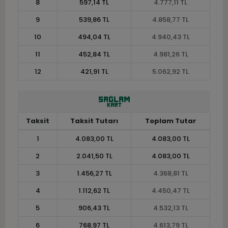
8
597,14 TL
4.777,11 TL
9
539,86 TL
4.858,77 TL
10
494,04 TL
4.940,43 TL
11
452,84 TL
4.981,26 TL
12
421,91 TL
5.062,92 TL
Taksit
Taksit Tutarı
Toplam Tutar
1
4.083,00 TL
4.083,00 TL
2
2.041,50 TL
4.083,00 TL
3
1.456,27 TL
4.368,81 TL
4
1.112,62 TL
4.450,47 TL
5
906,43 TL
4.532,13 TL
6
768,97 TL
4.613,79 TL