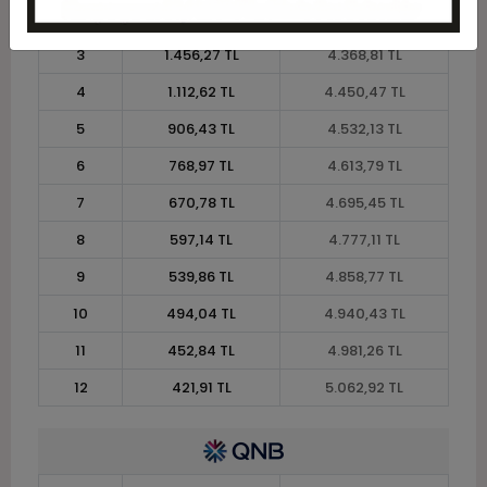
2
2.041,50 TL
4.083,00 TL
3
1.456,27 TL
4.368,81 TL
4
1.112,62 TL
4.450,47 TL
5
906,43 TL
4.532,13 TL
6
768,97 TL
4.613,79 TL
7
670,78 TL
4.695,45 TL
8
597,14 TL
4.777,11 TL
9
539,86 TL
4.858,77 TL
10
494,04 TL
4.940,43 TL
11
452,84 TL
4.981,26 TL
12
421,91 TL
5.062,92 TL