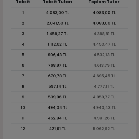
Taksit
Taksit Tutarı
Toplam Tutar
1
4.083,00 TL
4.083,00 TL
2
2.041,50 TL
4.083,00 TL
3
1.456,27 TL
4.368,81 TL
4
1.112,62 TL
4.450,47 TL
5
906,43 TL
4.532,13 TL
6
768,97 TL
4.613,79 TL
7
670,78 TL
4.695,45 TL
8
597,14 TL
4.777,11 TL
9
539,86 TL
4.858,77 TL
10
494,04 TL
4.940,43 TL
11
452,84 TL
4.981,26 TL
12
421,91 TL
5.062,92 TL