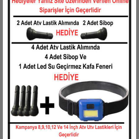
4
1.112,62 TL
4.450,47 TL
5
906,43 TL
4.532,13 TL
6
768,97 TL
4.613,79 TL
7
670,78 TL
4.695,45 TL
8
597,14 TL
4.777,11 TL
9
539,86 TL
4.858,77 TL
10
494,04 TL
4.940,43 TL
11
452,84 TL
4.981,26 TL
12
421,91 TL
5.062,92 TL
Taksit
Taksit Tutarı
Toplam Tutar
1
4.083,00 TL
4.083,00 TL