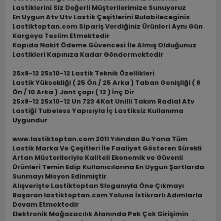
Lastiklerini Siz Değerli Müşterilerimize Sunuyoruz
En Uygun Atv Utv Lastik Çeşitlerini Bulabileceginiz
Lastiktoptan.com Sipariş Verdiğiniz Ürünleri Aynı Gün
Kargoya Teslim Etmektedir
Kapıda Nakit Ödeme Güvencesi İle Almış Olduğunuz
Lastikleri Kapınıza Kadar Göndermektedir
25x8-12 25x10-12 Lastik Teknik Özellikleri
Lastik Yüksekliği ( 25 Ön / 25 Arka ) Taban Genişliği ( 8
Ön / 10 Arka ) Jant çapı ( 12 ) İnç Dir
25x8-12 25x10-12 Un 723 4Kat Unilli Takım Radial Atv
Lastiği Tubeless Yapısıyla İç Lastiksiz Kullanıma
Uygundur
www.lastiktoptan.com 2011 Yılından Bu Yana Tüm
Lastik Marka Ve Çeşitleri İle Faaliyet Gösteren Sürekli
Artan Müsterileriyle Kaliteli Ekonomik ve Güvenli
Ürünleri Temin Edip Kullanıcılarına En Uygun Şartlarda
Sunmayı Misyon Edinmiştir
Alışverişte Lastiktoptan Sloganıyla Öne Çıkmayı
Başaran lastiktoptan.com Yoluna İstikrarlı Adımlarla
Devam Etmektedir
Elektronik Mağazacılık Alanında Pek Çok Girişimin