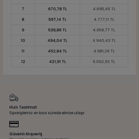
7
670,78 TL
4.695,45 TL
8
597,14 TL
4.777,11 TL
9
539,86 TL
4.858,77 TL
10
494,04 TL
4.940,43 TL
11
452,84 TL
4.981,26 TL
12
421,91 TL
5.062,92 TL
Hızlı Teslimat
Siparişleriniz en kısa sürede elinize ulaşır.
Güvenli Alışveriş