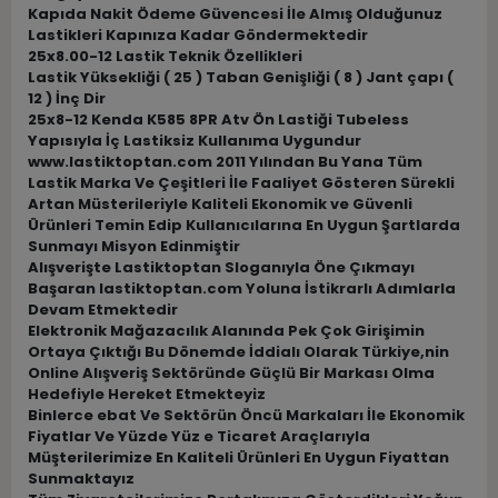
Kapıda Nakit Ödeme Güvencesi İle Almış Olduğunuz
Lastikleri Kapınıza Kadar Göndermektedir
25x8.00-12 Lastik Teknik Özellikleri
Lastik Yüksekliği ( 25 ) Taban Genişliği ( 8 ) Jant çapı (
12 ) İnç Dir
25x8-12 Kenda K585 8PR Atv Ön Lastiği Tubeless
Yapısıyla İç Lastiksiz Kullanıma Uygundur
www.lastiktoptan.com 2011 Yılından Bu Yana Tüm
Lastik Marka Ve Çeşitleri İle Faaliyet Gösteren Sürekli
Artan Müsterileriyle Kaliteli Ekonomik ve Güvenli
Ürünleri Temin Edip Kullanıcılarına En Uygun Şartlarda
Sunmayı Misyon Edinmiştir
Alışverişte Lastiktoptan Sloganıyla Öne Çıkmayı
Başaran lastiktoptan.com Yoluna İstikrarlı Adımlarla
Devam Etmektedir
Elektronik Mağazacılık Alanında Pek Çok Girişimin
Ortaya Çıktığı Bu Dönemde İddialı Olarak Türkiye,nin
Online Alışveriş Sektöründe Güçlü Bir Markası Olma
Hedefiyle Hereket Etmekteyiz
Binlerce ebat Ve Sektörün Öncü Markaları İle Ekonomik
Fiyatlar Ve Yüzde Yüz e Ticaret Araçlarıyla
Müşterilerimize En Kaliteli Ürünleri En Uygun Fiyattan
Sunmaktayız