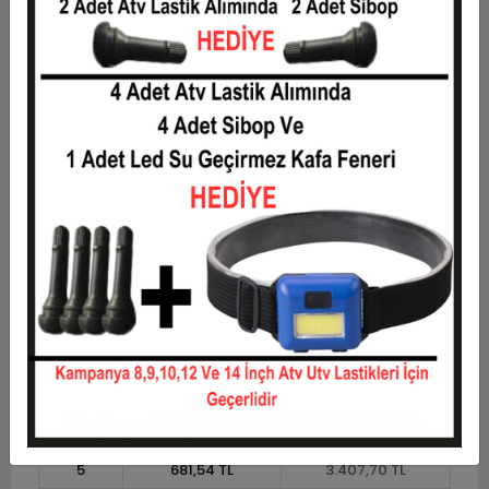
8
448,99 TL
3.591,90 TL
9
405,92 TL
3.653,30 TL
10
371,47 TL
3.714,70 TL
11
340,49 TL
3.745,40 TL
12
317,23 TL
3.806,80 TL
Taksit
Taksit Tutarı
Toplam Tutar
1
3.070,00 TL
3.070,00 TL
2
1.535,00 TL
3.070,00 TL
3
1.094,97 TL
3.284,90 TL
4
836,57 TL
3.346,30 TL
5
681,54 TL
3.407,70 TL