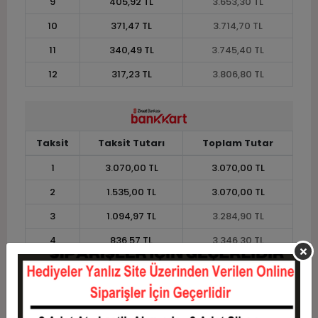
9
405,92 TL
3.653,30 TL
10
371,47 TL
3.714,70 TL
11
340,49 TL
3.745,40 TL
12
317,23 TL
3.806,80 TL
Taksit
Taksit Tutarı
Toplam Tutar
1
3.070,00 TL
3.070,00 TL
2
1.535,00 TL
3.070,00 TL
3
1.094,97 TL
3.284,90 TL
4
836,57 TL
3.346,30 TL
5
681,54 TL
3.407,70 TL
6
578,18 TL
3.469,10 TL
7
504,36 TL
3.530,50 TL