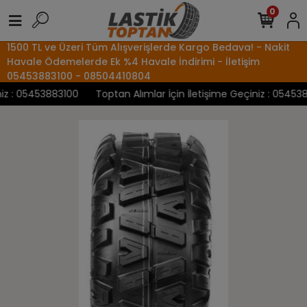
0
1500 TL ve Üzeri Tüm Alışverişlerde Kargo Bedava! - Nakit
Havale Ödemelerde Ek %4 Havale İndirimi - İletişim
05453883100 - 08504410804
 : 05453883100
Toptan Alımlar İçin İletişime Geçiniz : 0545388