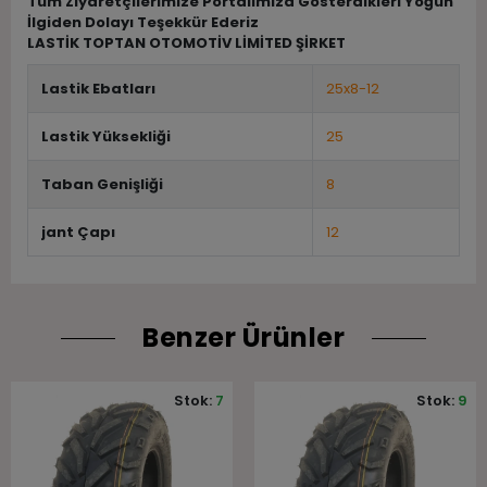
Tüm Ziyaretçilerimize Portalımıza Gösterdikleri Yoğun
İlgiden Dolayı Teşekkür Ederiz
LASTİK TOPTAN OTOMOTİV LİMİTED ŞİRKET
Lastik Ebatları
25x8-12
Lastik Yüksekliği
25
Taban Genişliği
8
jant Çapı
12
Benzer Ürünler
Stok:
7
Stok:
9