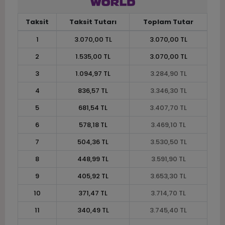
Taksit
Taksit Tutarı
Toplam Tutar
1
3.070,00 TL
3.070,00 TL
2
1.535,00 TL
3.070,00 TL
3
1.094,97 TL
3.284,90 TL
4
836,57 TL
3.346,30 TL
5
681,54 TL
3.407,70 TL
6
578,18 TL
3.469,10 TL
7
504,36 TL
3.530,50 TL
8
448,99 TL
3.591,90 TL
9
405,92 TL
3.653,30 TL
10
371,47 TL
3.714,70 TL
11
340,49 TL
3.745,40 TL