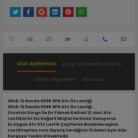
Ürün Açıklaması
Kargo Ve Kapıda Ödeme
Taksit Seçenekleri
Yorumlar
25x8-12 Kenda K585 8PR Atv Ön Lastiği
25x8-12 Kenda K585 8PR Atv Ön Lastiği
Ücretsiz Kargo İle En Yüksek Kaliteli 12 Jant Atv
Lastiklerini Siz Değerli Müşterilerimize Sunuyoruz
En Uygun Atv Utv Lastik Çeşitlerini Bulabileceginiz
Lastiktoptan.com Sipariş Verdiğiniz Ürünleri Aynı Gün
Kargoya Teslim Etmektedir