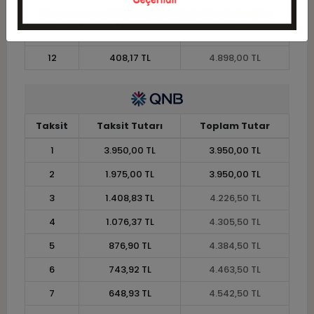
10
477,95 TL
4.779,50 TL
11
438,09 TL
4.819,00 TL
12
408,17 TL
4.898,00 TL
Taksit
Taksit Tutarı
Toplam Tutar
1
3.950,00 TL
3.950,00 TL
2
1.975,00 TL
3.950,00 TL
3
1.408,83 TL
4.226,50 TL
4
1.076,37 TL
4.305,50 TL
5
876,90 TL
4.384,50 TL
6
743,92 TL
4.463,50 TL
7
648,93 TL
4.542,50 TL