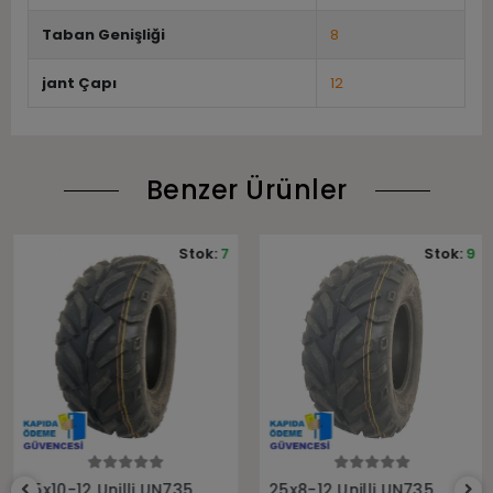
Taban Genişliği
8
jant Çapı
12
Benzer Ürünler
Stok:
7
Stok:
9
Sepete Ekle
Sepete Ekle
25x10-12 Unilli UN735
25x8-12 Unilli UN735