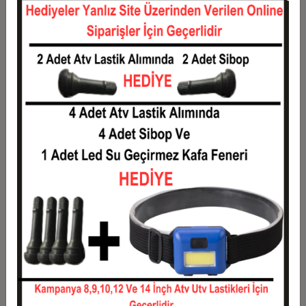
12
408,17 TL
4.898,00 TL
Taksit
Taksit Tutarı
Toplam Tutar
1
3.950,00 TL
3.950,00 TL
2
1.975,00 TL
3.950,00 TL
3
1.408,83 TL
4.226,50 TL
4
1.076,37 TL
4.305,50 TL
5
876,90 TL
4.384,50 TL
6
743,92 TL
4.463,50 TL
7
648,93 TL
4.542,50 TL
8
577,69 TL
4.621,50 TL
9
522,28 TL
4.700,50 TL