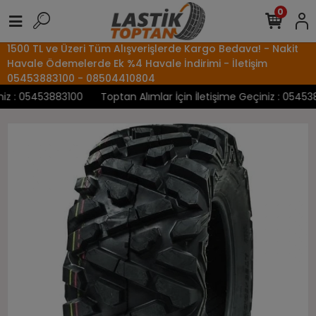
0
1500 TL ve Üzeri Tüm Alışverişlerde Kargo Bedava! - Nakit
Havale Ödemelerde Ek %4 Havale İndirimi - İletişim
05453883100 - 08504410804
z : 05453883100
Toptan Alımlar İçin İletişime Geçiniz : 0545388