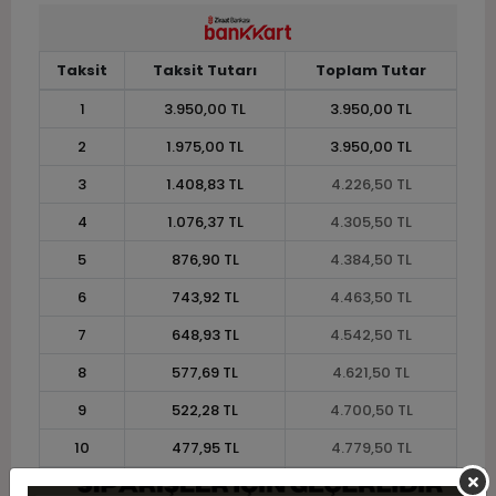
Taksit
Taksit Tutarı
Toplam Tutar
1
3.950,00 TL
3.950,00 TL
2
1.975,00 TL
3.950,00 TL
3
1.408,83 TL
4.226,50 TL
4
1.076,37 TL
4.305,50 TL
5
876,90 TL
4.384,50 TL
6
743,92 TL
4.463,50 TL
7
648,93 TL
4.542,50 TL
8
577,69 TL
4.621,50 TL
9
522,28 TL
4.700,50 TL
10
477,95 TL
4.779,50 TL
11
438,09 TL
4.819,00 TL