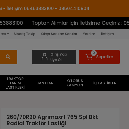
mi - İletişim 05453883100 - 08504410804
0
Toptan Alımlar İçin İletişime Geçiniz : 054538831
rası
Sipariş Takip
Sıkça Sorulan Sorular
Yardım
İletişim
0
Giriş Yap
Sepetim
Üye Ol
TRAKTÖR
OTOBÜS
TARIM
JANTLAR
İÇ LASTİKLER
KAMYON
LASTİKLERİ
260/70R20 Agrımaxrt 765 Spl Bkt
Radial Traktör Lastiği