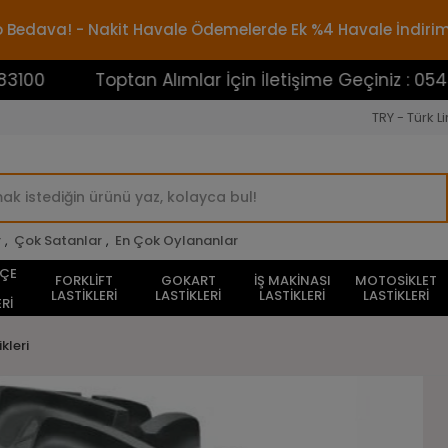
rgo Bedava! - Nakit Havale Ödemelerde Ek %4 Havale İndiri
Toptan Alımlar İçin İletişime Geçiniz : 0545388310
TRY - Türk Li
r
,
Çok Satanlar
,
En Çok Oylananlar
HÇE
FORKLİFT
GOKART
İŞ MAKİNASI
MOTOSİKLET
LASTİKLERİ
LASTİKLERİ
LASTİKLERİ
LASTİKLERİ
Rİ
kleri