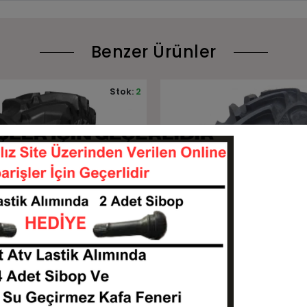
Benzer Ürünler
Stok:
10
Sepete Ekle
Sepete Ekle