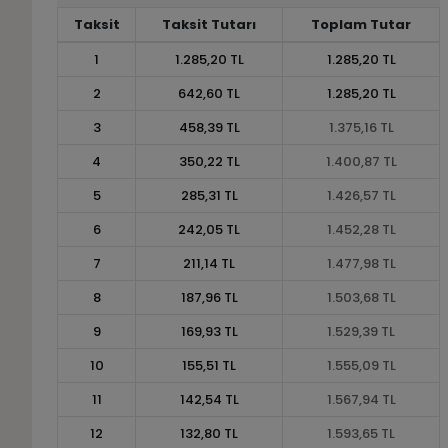
Taksit
Taksit Tutarı
Toplam Tutar
1
1.285,20 TL
1.285,20 TL
2
642,60 TL
1.285,20 TL
3
458,39 TL
1.375,16 TL
4
350,22 TL
1.400,87 TL
5
285,31 TL
1.426,57 TL
6
242,05 TL
1.452,28 TL
7
211,14 TL
1.477,98 TL
8
187,96 TL
1.503,68 TL
9
169,93 TL
1.529,39 TL
10
155,51 TL
1.555,09 TL
11
142,54 TL
1.567,94 TL
12
132,80 TL
1.593,65 TL