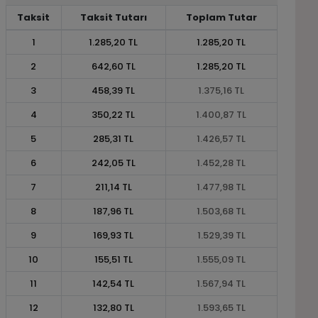
Taksit
Taksit Tutarı
Toplam Tutar
1
1.285,20 TL
1.285,20 TL
2
642,60 TL
1.285,20 TL
3
458,39 TL
1.375,16 TL
4
350,22 TL
1.400,87 TL
5
285,31 TL
1.426,57 TL
6
242,05 TL
1.452,28 TL
7
211,14 TL
1.477,98 TL
8
187,96 TL
1.503,68 TL
9
169,93 TL
1.529,39 TL
10
155,51 TL
1.555,09 TL
11
142,54 TL
1.567,94 TL
12
132,80 TL
1.593,65 TL