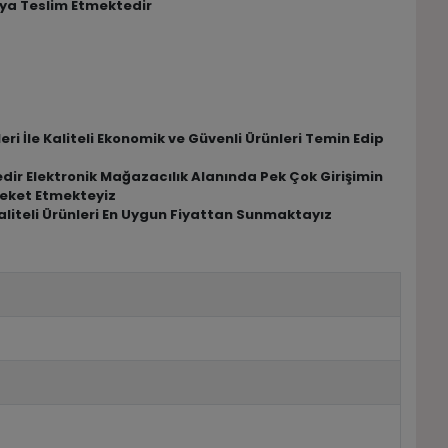
oya Teslim Etmektedir
i İle Kaliteli Ekonomik ve Güvenli Ürünleri Temin Edip
dir Elektronik Mağazacılık Alanında Pek Çok Girişimin
reket Etmekteyiz
Kaliteli Ürünleri En Uygun Fiyattan Sunmaktayız