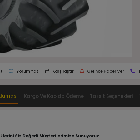
Et
Yorum Yaz
Karşılaştır
Gelince Haber Ver
klaması
Kargo Ve Kapıda Ödeme
Taksit Seçenekleri
iklerini Siz Değerli Müşterilerimize Sunuyoruz