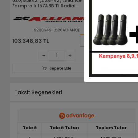
520/70R34 Trelleborg
460/85R30 
148A8(148B) Tm700 Tl Radyal
Agrıstar Iı
Traktör Lastiği
Traktör las
5207034-LTRELLEBORG0052
4
KARGO
93.732,00 TL
65.300,5
BEDAVA
Sepete Ekle
Taksit Seçenekleri
Taksit
Taksit Tutarı
Toplam Tutar