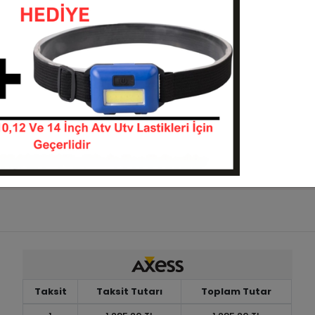
(18.4-30) Alliance
380/70R24 (13.6R24) Allia
 485 145D Tl Radial
Agrıstar Iı 470 Tl 125D Rad
tiği
Traktör lastiği
608530-L468ALLIANCE
3807024-L395ALLIAN
KARGO
2 TL
36.021,85 TL
BEDAVA
Sepete Ekle
Sepete Ekle
Taksit
Taksit Tutarı
Toplam Tutar