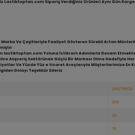
niz Lastiktoptan.com Sipariş Verdiğiniz Ürünleri Aynı Gün Karg
arka Ve Çeşitleriyle Faaliyet Gösteren Sürekli Artan Müsteriler
miştir
an lastiktoptan.com Yoluna İstikrarlı Adımlarla Devam Etmekte
nline Alışveriş Sektöründe Güçlü Bir Markası Olma Hedefiyle He
iyatlar Ve Yüzde Yüz e ticaret Araçlarıyla Müşterilerimize En 
lgiden Dolayı Teşekkür Ederiz
260/70R20
260
20
70