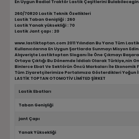
En Uygun Radial Traktör Lastik Çeşitlerini Bulabilecegi
260/70R20 Lastik Teknik Özellikleri
Lastik Taban Genişliği : 260
Lastik Yanak yüksekliği : 70
Lastik Jant çapı : 20
www.lastiktoptan.com 2011 Yılından Bu Yana Tüm Lastik M
Kullanıcılarına En Uygun Şartlarda Sunmayı Misyon Edin
Alışverişte Lastiktoptan Sloganı İle Öne Çıkmayı Başar
Ortaya Çıktığı Bu Dönemde İddialı Olarak Türkiye,nin O
Binlerce Ebat Ve Sektörün Öncü Markaları İle Ekonomik F
Tüm Ziyaretçilerimize Portalımıza Gösterdikleri Yoğun İ
LASTİK TOPTAN OTOMOTİV LİMİTED ŞİRKET
Lastik Ebatları
Taban Genişliği
jant Çapı
Yanak Yüksekliği