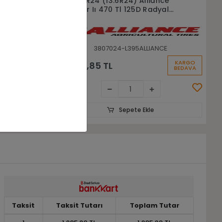
nce
320/70R24 (11.2-24 ) Alliance
yal
Agrıstar Iı 470 Tl 116D Radyal
Traktör Lastiği
CE
3207024-L396ALLIANCE
KARGO
KARGO
25.945,51 TL
BEDAVA
BEDAVA
Sepete Ekle
Taksit
Taksit Tutarı
Toplam Tutar