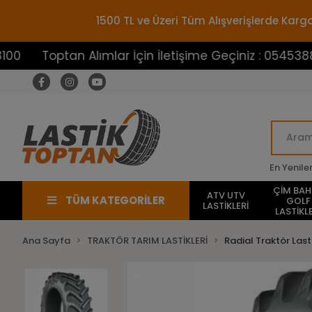
1500 TL ve Üzeri Tüm Alışverişlerde Ka
ptan Alımlar İçin İletişime Geçiniz : 05453883100
En Yenile
ÇİM BA
ATV UTV
TÜM KATEGORİLER
GOLF
LASTİKLERİ
LASTİKLE
Ana Sayfa
TRAKTÖR TARIM LASTİKLERİ
Radial Traktör Lasti