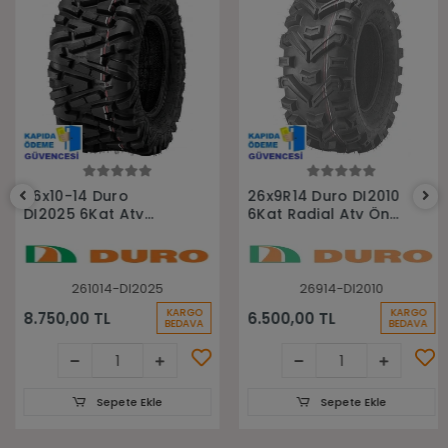
Sepete Ekle
Sepete Ekle
26x10-14 Duro
26x9R14 Duro DI2010
DI2025 6Kat Atv
6Kat Radial Atv Ön
Arka Lastiği
Lastiği
261014-DI2025
26914-DI2010
KARGO
KARGO
8.750,00 TL
6.500,00 TL
BEDAVA
BEDAVA
Sepete Ekle
Sepete Ekle