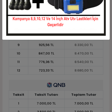
4
1.907,50 TL
7.630,00 TL
5
1.554,00 TL
7.770,00 TL
6
1.318,33 TL
7.910,00 TL
7
1.150,00 TL
8.050,00 TL
8
1.023,75 TL
8.190,00 TL
9
925,56 TL
8.330,00 TL
10
847,00 TL
8.470,00 TL
11
776,36 TL
8.540,00 TL
12
723,33 TL
8.680,00 TL
Taksit
Taksit Tutarı
Toplam Tutar
1
7.000,00 TL
7.000,00 TL
2
3.500,00 TL
7.000,00 TL