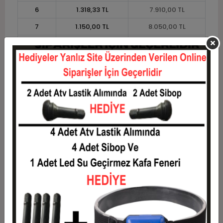
6
1.318,33 TL
7.910,00 TL
7
1.150,00 TL
8.050,00 TL
8
1.023,75 TL
8.190,00 TL
9
925,56 TL
8.330,00 TL
10
847,00 TL
8.470,00 TL
11
776,36 TL
8.540,00 TL
12
723,33 TL
8.680,00 TL
Taksit
Taksit Tutarı
Toplam Tutar
1
7.000,00 TL
7.000,00 TL
2
3.500,00 TL
7.000,00 TL
3
2.496,67 TL
7.490,00 TL