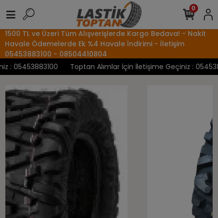
0
1500 TL ve Üzeri Tüm Alışverişlerde Kargo Bedava! - Nakit
Havale Ödemelerde Ek %4 Havale İndirimi - İletişim
05453883100 - 08504410804
z : 05453883100
Toptan Alımlar İçin İletişime Geçiniz : 0545388