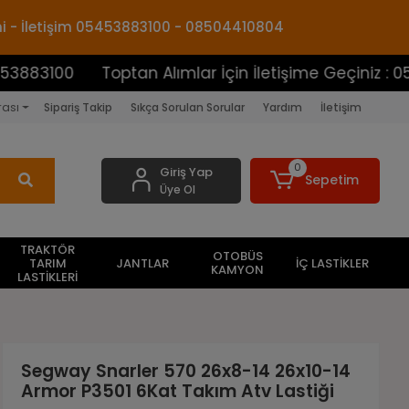
mi - İletişim 05453883100 - 08504410804
Toptan Alımlar İçin İletişime Geçiniz : 054538831
rası
Sipariş Takip
Sıkça Sorulan Sorular
Yardım
İletişim
0
Giriş Yap
Sepetim
Üye Ol
TRAKTÖR
OTOBÜS
TARIM
JANTLAR
İÇ LASTİKLER
KAMYON
LASTİKLERİ
Segway Snarler 570 26x8-14 26x10-14
Armor P3501 6Kat Takım Atv Lastiği