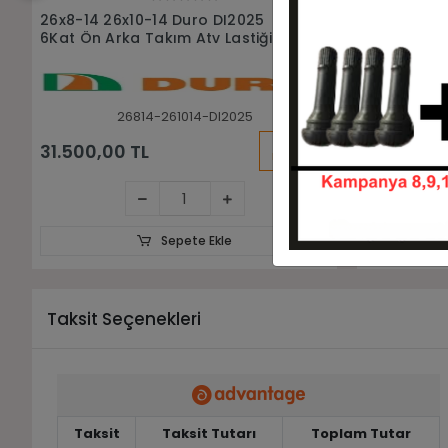
Sepete Ekle
26x10-14 Duro DI2025 6Kat Atv
26x9R14 Du
Arka Lastiği
Atv Ön Last
261014-DI2025
KARGO
8.750,00 TL
6.500,00
BEDAVA
Sepete Ekle
Taksit Seçenekleri
Taksit
Taksit Tutarı
Toplam Tutar