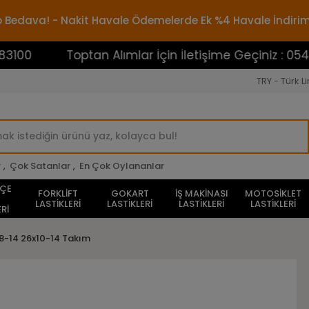
rgo Bedava! - Nakit Havale Ödemelerde Ek %4 Havale İndiri
Toptan Alımlar İçin İletişime Geçiniz : 05453883100
TRY - Türk Li
r
,
Çok Satanlar
,
En Çok Oylananlar
HÇE
FORKLİFT
GOKART
İŞ MAKİNASI
MOTOSİKLET
LASTİKLERİ
LASTİKLERİ
LASTİKLERİ
LASTİKLERİ
Rİ
8-14 26x10-14 Takım