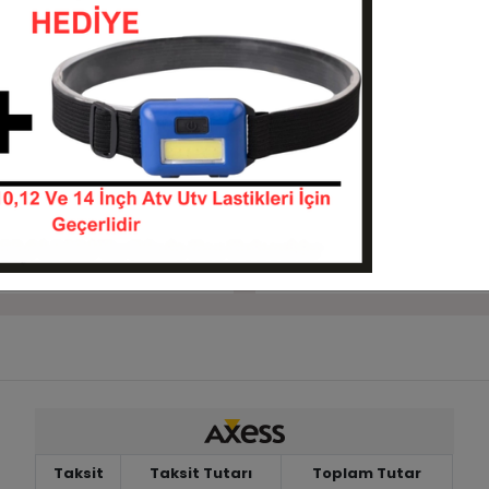
Sepete Ekle
Sepete Ekle
ro DI2010 6Kat Radial
26x8-12 Duro DI2010 6Kat A
iği
Lastiği
26914-DI2010
26812-DI2010
KARGO
 TL
6.750,00 TL
BEDAVA
Sepete Ekle
Sepete Ekle
Taksit
Taksit Tutarı
Toplam Tutar