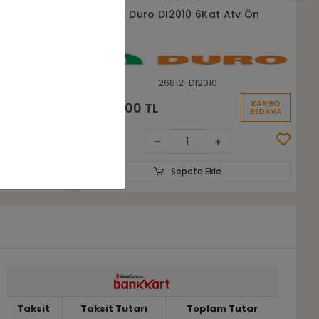
Sepete Ekle
tv Ön
26x9-14 26x11-14 Silvermax BL780
6Kat Ön Arka Takım Atv Lastiği
26914-261114-BL780-MAX
KARGO
KARGO
22.844,80 TL
BEDAVA
BEDAVA
Sepete Ekle
Taksit
Taksit Tutarı
Toplam Tutar