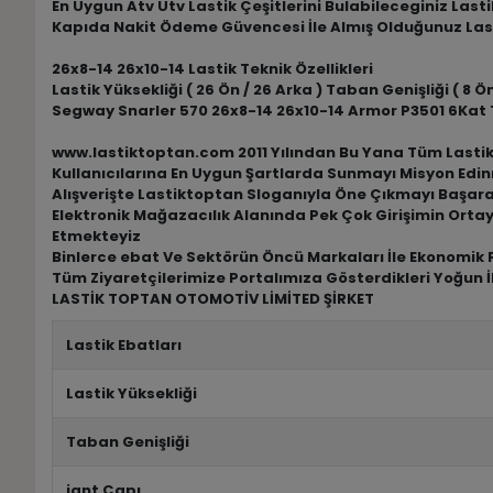
En Uygun Atv Utv Lastik Çeşitlerini Bulabileceginiz Las
Kapıda Nakit Ödeme Güvencesi İle Almış Olduğunuz Las
26x8-14 26x10-14 Lastik Teknik Özellikleri
Lastik Yüksekliği ( 26 Ön / 26 Arka ) Taban Genişliği ( 8 Ön 
Segway Snarler 570 26x8-14 26x10-14 Armor P3501 6Kat T
www.lastiktoptan.com 2011 Yılından Bu Yana Tüm Lastik M
Kullanıcılarına En Uygun Şartlarda Sunmayı Misyon Edin
Alışverişte Lastiktoptan Sloganıyla Öne Çıkmayı Başar
Elektronik Mağazacılık Alanında Pek Çok Girişimin Ortay
Etmekteyiz
Binlerce ebat Ve Sektörün Öncü Markaları İle Ekonomik F
Tüm Ziyaretçilerimize Portalımıza Gösterdikleri Yoğun İ
LASTİK TOPTAN OTOMOTİV LİMİTED ŞİRKET
Lastik Ebatları
Lastik Yüksekliği
Taban Genişliği
jant Çapı