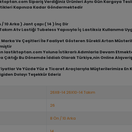
tiktoptan.com Sipariş Verdiğiniz Ürünleri Aynı Gün Kargoya Tes
tikleri Kapınıza Kadar Göndermektedir
/ 10 Arka ) Jant çapı ( 14 ) İnç Dir
akım Atv Lastiği Tubeless Yapısıyla İç Lastiksiz Kullanıma U
arka Ve Çeşitleri İle Faaliyet Gösteren Sürekli Artan Müsterile
miştir
an lastiktoptan.com Yoluna İstikrarlı Adımlarla Devam Etmekt
a Çıktığı Bu Dönemde İddialı Olarak Türkiye,nin Online Alışve
iyatlar Ve Yüzde Yüz e Ticaret Araçlarıyla Müşterilerimize En 
lgiden Dolayı Teşekkür Ederiz
26X8-14 26X10-14 Takım
26
8 Ön / 10 Arka
14