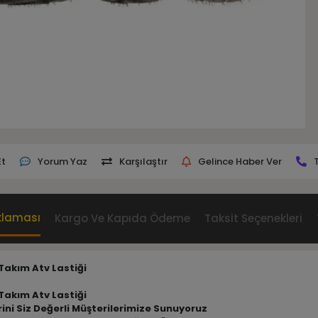
Et
Yorum Yaz
Karşılaştır
Gelince Haber Ver
klaması
Kargo Ve Kapıda Ödeme
Taksit Seçenekleri
Takım Atv Lastiği
Takım Atv Lastiği
erini Siz Değerli Müşterilerimize Sunuyoruz