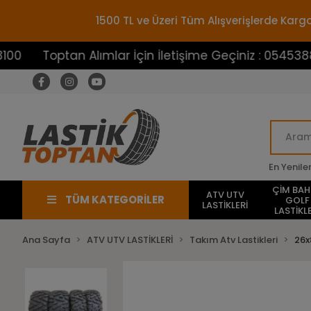
1500 TL ve Üzeri Tüm Alışverişlerde Ka
ptan Alımlar İçin İletişime Geçiniz : 05453883100
En Yenile
ÇİM BA
ATV UTV
TÜM KATEGORİLER
GOLF
LASTİKLERİ
LASTİKLE
Ana Sayfa
ATV UTV LASTİKLERİ
Takım Atv Lastikleri
26x