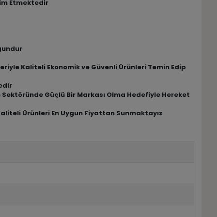
lim Etmektedir
ygundur
riyle Kaliteli Ekonomik ve Güvenli Ürünleri Temin Edip
edir
riş Sektöründe Güçlü Bir Markası Olma Hedefiyle Hereket
Kaliteli Ürünleri En Uygun Fiyattan Sunmaktayız