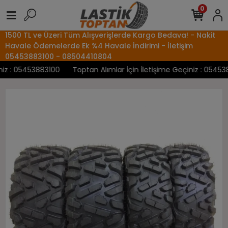
0
1500 TL ve Üzeri Tüm Alışverişlerde Kargo Bedava! - Nakit
Havale Ödemelerde Ek %4 Havale İndirimi - İletişim
05453883100 - 08504410804
z : 05453883100
Toptan Alımlar İçin İletişime Geçiniz : 0545388