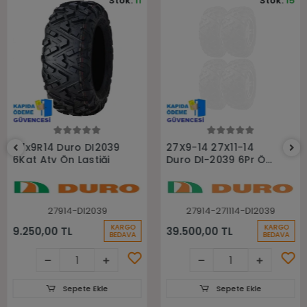
Stok:
11
Stok:
15
Sepete Ekle
Sepete Ekle
27x9R14 Duro DI2039
27X9-14 27X11-14
6Kat Atv Ön Lastiği
Duro DI-2039 6Pr Ön
Arka Takım Atv
Lastiği
27914-DI2039
27914-271114-DI2039
KARGO
KARGO
9.250,00 TL
39.500,00 TL
BEDAVA
BEDAVA
Sepete Ekle
Sepete Ekle