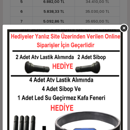
5
6.882,00 TL
34.410,00 TL
6
5.838,33 TL
35.030,00 TL
7
5.092,86 TL
35.650,00 TL
8
4.533,75 TL
36.270,00 TL
9
4.098,89 TL
36.890,00 TL
10
3.751,00 TL
37.510,00 TL
11
3.438,18 TL
37.820,00 TL
12
3.203,33 TL
38.440,00 TL
Taksit
Taksit Tutarı
Toplam Tutar
1
31.000,00 TL
31.000,00 TL
2
15.500,00 TL
31.000,00 TL
3
11.056,67 TL
33.170,00 TL