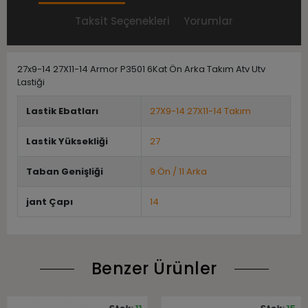
Taksit Seçenekleri
Yorumlar
27x9-14 27X11-14 Armor P3501 6Kat Ön Arka Takım Atv Utv
Lastiği
Lastik Ebatları
27X9-14 27X11-14 Takım
Lastik Yüksekliği
27
Taban Genişliği
9 Ön / 11 Arka
jant Çapı
14
Benzer Ürünler