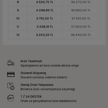
8
4.533,75 TL
36.270,00 TL
9
4.098,89 TL
36.890,00 TL
10
3.751,00 TL
37.510,00 TL
11
3.438,18 TL
37.820,00 TL
12
3.203,33 TL
38.440,00 TL
Hızlı Teslimat
Siparişleriniz en kısa sürede elinize ulaşır.
Güvenli Alışveriş
Güvenli ve kolay ödeme sistemi
Geniş Ürün Yelpazesi
Binlerce ürün ve kampanya seçeneği
7 / 24 DESTEK
Öneri ve şikayetlerinizi bize iletebilirsiniz.