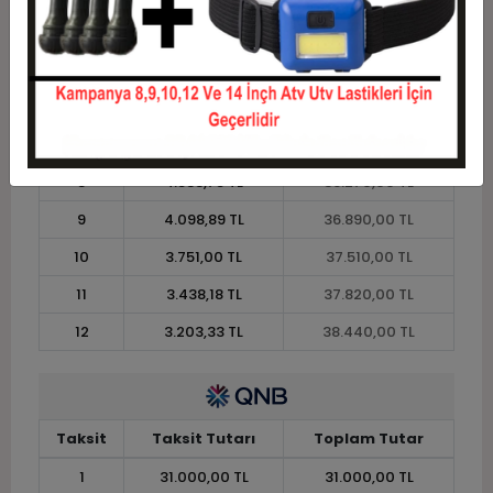
4
8.447,50 TL
33.790,00 TL
5
6.882,00 TL
34.410,00 TL
6
5.838,33 TL
35.030,00 TL
7
5.092,86 TL
35.650,00 TL
8
4.533,75 TL
36.270,00 TL
9
4.098,89 TL
36.890,00 TL
10
3.751,00 TL
37.510,00 TL
11
3.438,18 TL
37.820,00 TL
12
3.203,33 TL
38.440,00 TL
Taksit
Taksit Tutarı
Toplam Tutar
1
31.000,00 TL
31.000,00 TL