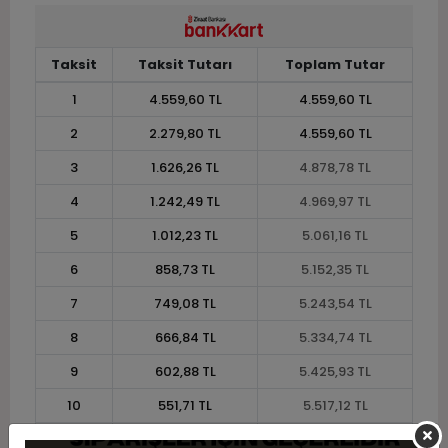
Taksit
Taksit Tutarı
Toplam Tutar
1
4.559,60 TL
4.559,60 TL
2
2.279,80 TL
4.559,60 TL
3
1.626,26 TL
4.878,78 TL
4
1.242,49 TL
4.969,97 TL
5
1.012,23 TL
5.061,16 TL
6
858,73 TL
5.152,35 TL
7
749,08 TL
5.243,54 TL
8
666,84 TL
5.334,74 TL
9
602,88 TL
5.425,93 TL
10
551,71 TL
5.517,12 TL
11
505,70 TL
5.562,72 TL