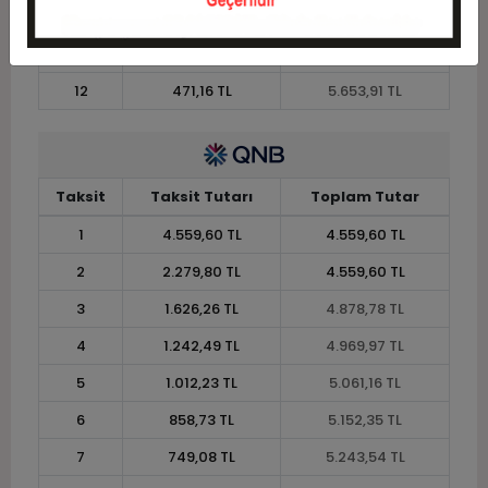
10
551,71 TL
5.517,12 TL
11
505,70 TL
5.562,72 TL
12
471,16 TL
5.653,91 TL
Taksit
Taksit Tutarı
Toplam Tutar
1
4.559,60 TL
4.559,60 TL
2
2.279,80 TL
4.559,60 TL
3
1.626,26 TL
4.878,78 TL
4
1.242,49 TL
4.969,97 TL
5
1.012,23 TL
5.061,16 TL
6
858,73 TL
5.152,35 TL
7
749,08 TL
5.243,54 TL