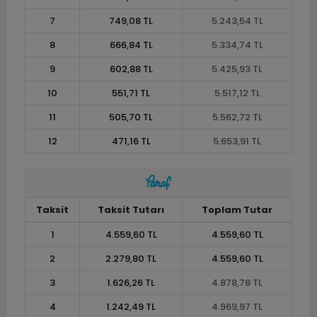
7
749,08 TL
5.243,54 TL
8
666,84 TL
5.334,74 TL
9
602,88 TL
5.425,93 TL
10
551,71 TL
5.517,12 TL
11
505,70 TL
5.562,72 TL
12
471,16 TL
5.653,91 TL
Taksit
Taksit Tutarı
Toplam Tutar
1
4.559,60 TL
4.559,60 TL
2
2.279,80 TL
4.559,60 TL
3
1.626,26 TL
4.878,78 TL
4
1.242,49 TL
4.969,97 TL