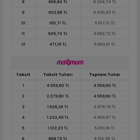
8
666,84 TL
5.334,74 TL
9
602,88 TL
5.425,93 TL
10
551,71 TL
5.517,12 TL
11
505,70 TL
5.562,72 TL
12
471,16 TL
5.653,91 TL
Taksit
Taksit Tutarı
Toplam Tutar
1
4.559,60 TL
4.559,60 TL
2
2.279,80 TL
4.559,60 TL
3
1.626,26 TL
4.878,78 TL
4
1.242,49 TL
4.969,97 TL
5
1.012,23 TL
5.061,16 TL
6
858,73 TL
5.152,35 TL