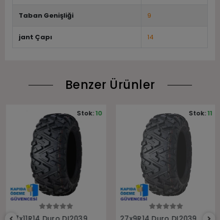
Taban Genişliği
9
jant Çapı
14
Benzer Ürünler
Stok:
10
Stok:
11
Sepete Ekle
Sepete Ekle
27x11R14 Duro DI2039
27x9R14 Duro DI2039