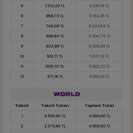
5
1.012,23 TL
5.061,16 TL
6
858,73 TL
5.152,35 TL
7
749,08 TL
5.243,54 TL
8
666,84 TL
5.334,74 TL
9
602,88 TL
5.425,93 TL
10
551,71 TL
5.517,12 TL
11
505,70 TL
5.562,72 TL
12
471,16 TL
5.653,91 TL
Taksit
Taksit Tutarı
Toplam Tutar
1
4.559,60 TL
4.559,60 TL
2
2.279,80 TL
4.559,60 TL