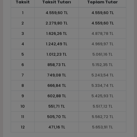
Taksit
Taksit Tutarı
Toplam Tutar
1
4.559,60 TL
4.559,60 TL
2
2.279,80 TL
4.559,60 TL
3
1.626,26 TL
4.878,78 TL
4
1.242,49 TL
4.969,97 TL
5
1.012,23 TL
5.061,16 TL
6
858,73 TL
5.152,35 TL
7
749,08 TL
5.243,54 TL
8
666,84 TL
5.334,74 TL
9
602,88 TL
5.425,93 TL
10
551,71 TL
5.517,12 TL
11
505,70 TL
5.562,72 TL
12
471,16 TL
5.653,91 TL