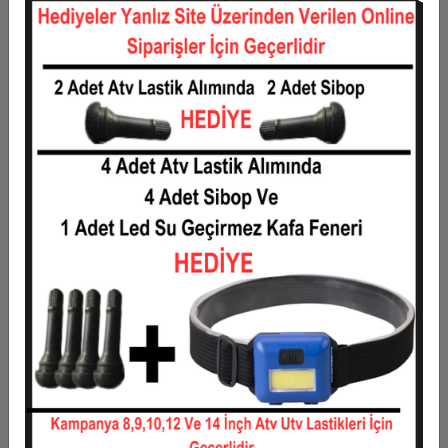
12
471,16 TL
5.653,91 TL
Taksit
Taksit Tutarı
Toplam Tutar
1
4.559,60 TL
4.559,60 TL
2
2.279,80 TL
4.559,60 TL
3
1.626,26 TL
4.878,78 TL
4
1.242,49 TL
4.969,97 TL
5
1.012,23 TL
5.061,16 TL
6
858,73 TL
5.152,35 TL
7
749,08 TL
5.243,54 TL
8
666,84 TL
5.334,74 TL
9
602,88 TL
5.425,93 TL