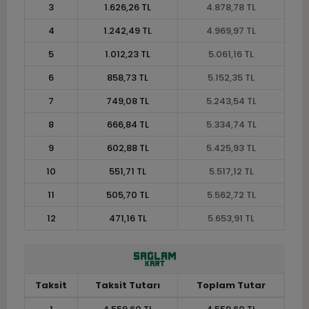
3
1.626,26 TL
4.878,78 TL
4
1.242,49 TL
4.969,97 TL
5
1.012,23 TL
5.061,16 TL
6
858,73 TL
5.152,35 TL
7
749,08 TL
5.243,54 TL
8
666,84 TL
5.334,74 TL
9
602,88 TL
5.425,93 TL
10
551,71 TL
5.517,12 TL
11
505,70 TL
5.562,72 TL
12
471,16 TL
5.653,91 TL
Taksit
Taksit Tutarı
Toplam Tutar