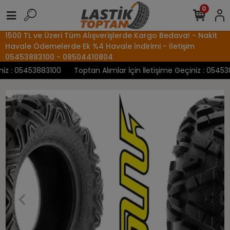
0
1500 TL ve Üzeri Tüm Alışverişlerde Kargo Bedava! - Nakit
Havale Ödemelerde Ek %4 Havale İndirimi - İletişim
05453883100 - 08504410804
iz : 05453883100
Toptan Alımlar İçin İletişime Geçiniz : 054538