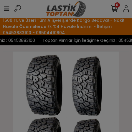
0
1500 TL ve Üzeri Tüm Alışverişlerde Kargo Bedava! - Nakit
Havale Ödemelerde Ek %4 Havale İndirimi - İletişim
05453883100 - 08504410804
z : 05453883100
Toptan Alımlar İçin İletişime Geçiniz : 0545388