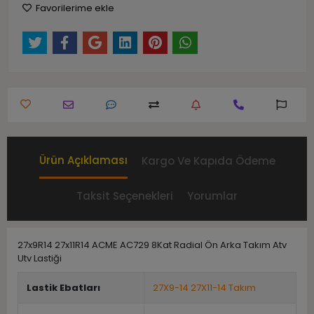
Favorilerime ekle
Ürün Açıklaması
Kargo Ve Kapıda Ödeme
Taksit Seçenekleri
Yorumlar
27x9R14 27x11R14 ACME AC729 8Kat Radial Ön Arka Takım Atv
Utv Lastiği
Lastik Ebatları
27X9-14 27X11-14 Takım