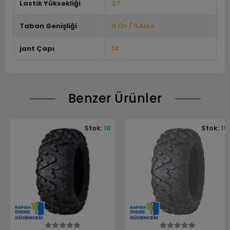
Lastik Yüksekliği
27
Taban Genişliği
9 Ön / 11 Arka
jant Çapı
14
Benzer Ürünler
Stok:
10
Stok:
11