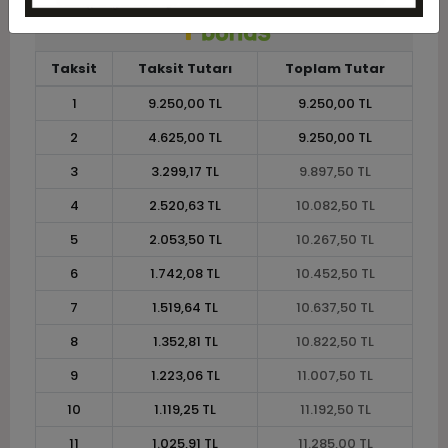
Taksit
Taksit Tutarı
Toplam Tutar
1
9.250,00 TL
9.250,00 TL
2
4.625,00 TL
9.250,00 TL
3
3.299,17 TL
9.897,50 TL
4
2.520,63 TL
10.082,50 TL
5
2.053,50 TL
10.267,50 TL
6
1.742,08 TL
10.452,50 TL
7
1.519,64 TL
10.637,50 TL
8
1.352,81 TL
10.822,50 TL
9
1.223,06 TL
11.007,50 TL
10
1.119,25 TL
11.192,50 TL
11
1.025,91 TL
11.285,00 TL