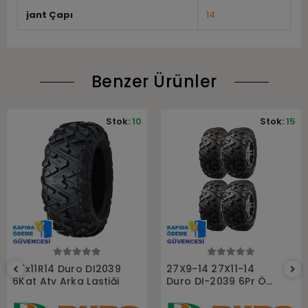
jant Çapı
14
Benzer Ürünler
Stok:
10
Stok:
15
Sepete Ekle
Sepete Ekle
27x11R14 Duro DI2039
27X9-14 27X11-14
6Kat Atv Arka Lastiği
Duro DI-2039 6Pr Ön
Arka Takım Atv
Lastiği