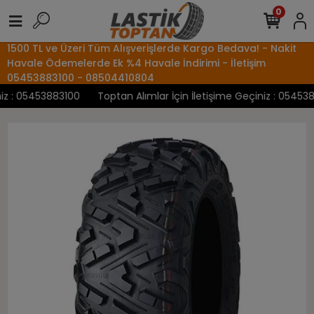
0
1500 TL ve Üzeri Tüm Alışverişlerde Kargo Bedava! - Nakit
Havale Ödemelerde Ek %4 Havale İndirimi - İletişim
05453883100 - 08504410804
 : 05453883100
Toptan Alımlar İçin İletişime Geçiniz : 05453883