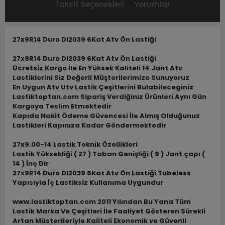
Taksit Seçenekleri
Yorumlar
27x9R14 Duro DI2039 6Kat Atv Ön Lastiği
27x9R14 Duro DI2039 6Kat Atv Ön Lastiği
Ücretsiz Kargo İle En Yüksek Kaliteli 14 Jant Atv
Lastiklerini Siz Değerli Müşterilerimize Sunuyoruz
En Uygun Atv Utv Lastik Çeşitlerini Bulabileceginiz
Lastiktoptan.com Sipariş Verdiğiniz Ürünleri Aynı Gün
Kargoya Teslim Etmektedir
Kapıda Nakit Ödeme Güvencesi İle Almış Olduğunuz
Lastikleri Kapınıza Kadar Göndermektedir
27x9.00-14 Lastik Teknik Özellikleri
Lastik Yüksekliği ( 27 ) Taban Genişliği ( 9 ) Jant çapı (
14 ) İnç Dir
27x9R14 Duro DI2039 6Kat Atv Ön Lastiği Tubeless
Yapısıyla İç Lastiksiz Kullanıma Uygundur
www.lastiktoptan.com 2011 Yılından Bu Yana Tüm
Lastik Marka Ve Çeşitleri İle Faaliyet Gösteren Sürekli
Artan Müsterileriyle Kaliteli Ekonomik ve Güvenli