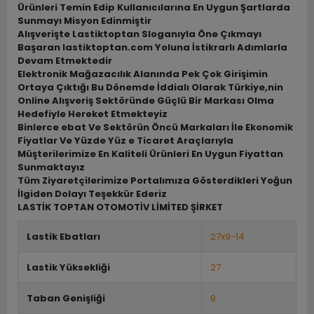
Ürünleri Temin Edip Kullanıcılarına En Uygun Şartlarda
Sunmayı Misyon Edinmiştir
Alışverişte Lastiktoptan Sloganıyla Öne Çıkmayı
Başaran lastiktoptan.com Yoluna İstikrarlı Adımlarla
Devam Etmektedir
Elektronik Mağazacılık Alanında Pek Çok Girişimin
Ortaya Çıktığı Bu Dönemde İddialı Olarak Türkiye,nin
Online Alışveriş Sektöründe Güçlü Bir Markası Olma
Hedefiyle Hereket Etmekteyiz
Binlerce ebat Ve Sektörün Öncü Markaları İle Ekonomik
Fiyatlar Ve Yüzde Yüz e Ticaret Araçlarıyla
Müşterilerimize En Kaliteli Ürünleri En Uygun Fiyattan
Sunmaktayız
Tüm Ziyaretçilerimize Portalımıza Gösterdikleri Yoğun
İlgiden Dolayı Teşekkür Ederiz
LASTİK TOPTAN OTOMOTİV LİMİTED ŞİRKET
Lastik Ebatları
27x9-14
Lastik Yüksekliği
27
Taban Genişliği
9