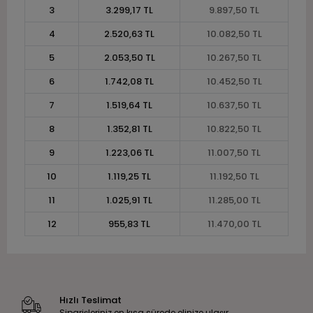
3
3.299,17 TL
9.897,50 TL
4
2.520,63 TL
10.082,50 TL
5
2.053,50 TL
10.267,50 TL
6
1.742,08 TL
10.452,50 TL
7
1.519,64 TL
10.637,50 TL
8
1.352,81 TL
10.822,50 TL
9
1.223,06 TL
11.007,50 TL
10
1.119,25 TL
11.192,50 TL
11
1.025,91 TL
11.285,00 TL
12
955,83 TL
11.470,00 TL
Hızlı Teslimat
Siparişleriniz en kısa sürede elinize ulaşır.