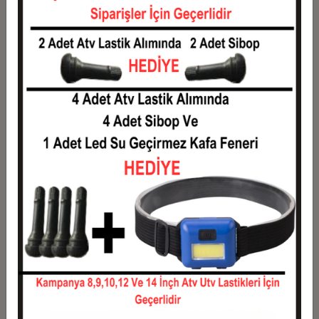
Taksit
Taksit Tutarı
Toplam Tutar
1
9.250,00 TL
9.250,00 TL
2
4.625,00 TL
9.250,00 TL
3
3.299,17 TL
9.897,50 TL
4
2.520,63 TL
10.082,50 TL
5
2.053,50 TL
10.267,50 TL
6
1.742,08 TL
10.452,50 TL
7
1.519,64 TL
10.637,50 TL
8
1.352,81 TL
10.822,50 TL
9
1.223,06 TL
11.007,50 TL
10
1.119,25 TL
11.192,50 TL
11
1.025,91 TL
11.285,00 TL
12
955,83 TL
11.470,00 TL