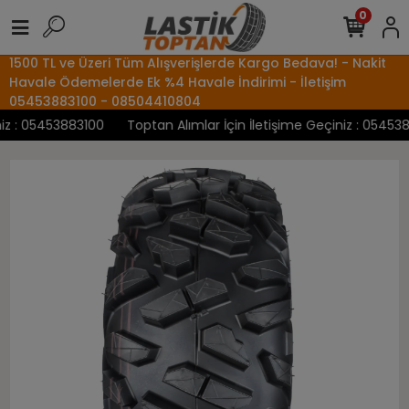
0
1500 TL ve Üzeri Tüm Alışverişlerde Kargo Bedava! - Nakit
Havale Ödemelerde Ek %4 Havale İndirimi - İletişim
05453883100 - 08504410804
 : 05453883100
Toptan Alımlar İçin İletişime Geçiniz : 05453883