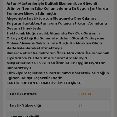
Artan Müsterileriyle Kaliteli Ekonomik ve Güvenli
Ürünleri Temin Edip Kullanıcılarına En Uygun Şartlarda
Sunmayı Misyon Edinmiştir
Alışverişte Lastiktoptan Sloganıyla Öne Çıkmayı
Başaran lastiktoptan.com Yoluna İstikrarlı Adımlarla
Devam Etmektedir
Elektronik Mağazacılık Alanında Pek Çok Girişimin
Ortaya Çıktığı Bu Dönemde İddialı Olarak Türkiye,nin
Online Alışveriş Sektöründe Güçlü Bir Markası Olma
Hedefiyle Hereket Etmekteyiz
Binlerce ebat Ve Sektörün Öncü Markaları İle Ekonomik
Fiyatlar Ve Yüzde Yüz e Ticaret Araçlarıyla
Müşterilerimize En Kaliteli Ürünleri En Uygun Fiyattan
Sunmaktayız
Tüm Ziyaretçilerimize Portalımıza Gösterdikleri Yoğun
İlgiden Dolayı Teşekkür Ederiz
LASTİK TOPTAN OTOMOTİV LİMİTED ŞİRKET
Lastik Ebatları
27x9-14
Lastik Yüksekliği
27
Taban Genişliği
9