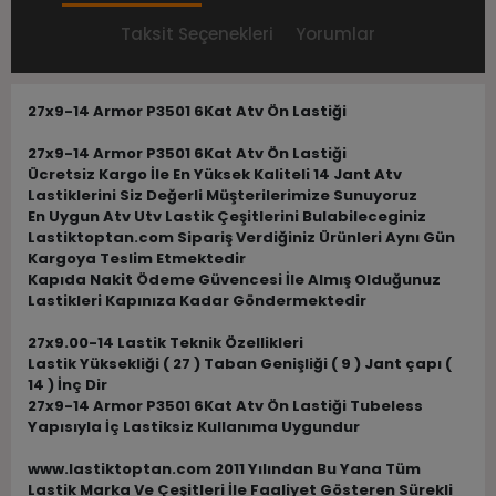
Taksit Seçenekleri
Yorumlar
27x9-14 Armor P3501 6Kat Atv Ön Lastiği
27x9-14 Armor P3501 6Kat Atv Ön Lastiği
Ücretsiz Kargo İle En Yüksek Kaliteli 14 Jant Atv
Lastiklerini Siz Değerli Müşterilerimize Sunuyoruz
En Uygun Atv Utv Lastik Çeşitlerini Bulabileceginiz
Lastiktoptan.com Sipariş Verdiğiniz Ürünleri Aynı Gün
Kargoya Teslim Etmektedir
Kapıda Nakit Ödeme Güvencesi İle Almış Olduğunuz
Lastikleri Kapınıza Kadar Göndermektedir
27x9.00-14 Lastik Teknik Özellikleri
Lastik Yüksekliği ( 27 ) Taban Genişliği ( 9 ) Jant çapı (
14 ) İnç Dir
27x9-14 Armor P3501 6Kat Atv Ön Lastiği Tubeless
Yapısıyla İç Lastiksiz Kullanıma Uygundur
www.lastiktoptan.com 2011 Yılından Bu Yana Tüm
Lastik Marka Ve Çeşitleri İle Faaliyet Gösteren Sürekli