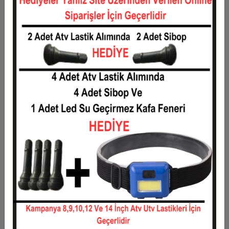
Taksit
Taksit Tutarı
Toplam Tutar
1
6.750,00 TL
6.750,00 TL
2
3.375,00 TL
6.750,00 TL
3
2.407,50 TL
7.222,50 TL
4
1.839,38 TL
7.357,50 TL
5
1.498,50 TL
7.492,50 TL
6
1.271,25 TL
7.627,50 TL
7
1.108,93 TL
7.762,50 TL
8
987,19 TL
7.897,50 TL
9
892,50 TL
8.032,50 TL
10
816,75 TL
8.167,50 TL
11
748,64 TL
8.235,00 TL
12
697,50 TL
8.370,00 TL