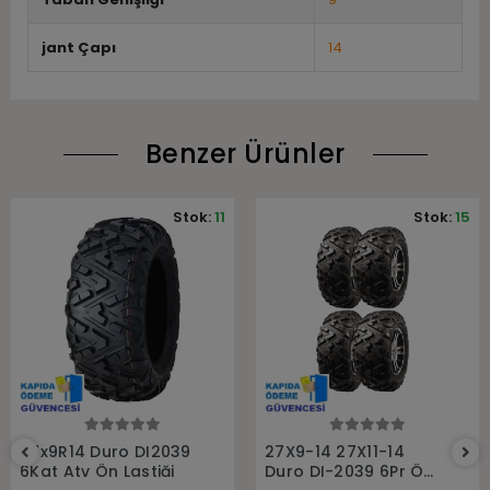
jant Çapı
14
Benzer Ürünler
Stok:
11
Stok:
15
Sepete Ekle
Sepete Ekle
27x9R14 Duro DI2039
27X9-14 27X11-14
6Kat Atv Ön Lastiği
Duro DI-2039 6Pr Ön